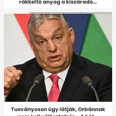
rákkeltő anyag a kiszáradó...
Elsüllyedt luxusjacht:
megtalálták az utolsó
holttestet
Tusványoson úgy látják, Orbánnak