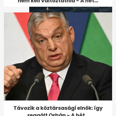
nem kell változtatnia - A hét...
Egy térfigyelő kamera
felvette, ahogy elsüllyedt a
luxusjacht...
Távozik a köztársasági elnök: így
reagált Orbán - A hét...