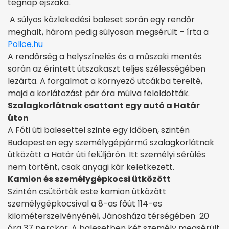
tegnap éjszaka.
A súlyos közlekedési baleset során egy rendőr
meghalt, három pedig súlyosan megsérült – írta a
Police.hu
A rendőrség a helyszínelés és a műszaki mentés
során az érintett útszakaszt teljes szélességében
lezárta. A forgalmat a környező utcákba terelté,
majd a korlátozást pár óra múlva feloldották.
Szalagkorlátnak csattant egy autó a Határ
úton
A Fóti úti balesettel szinte egy időben, szintén
Budapesten egy személygépjármű szalagkorlátnak
ütközött a Határ úti felüljárón. Itt személyi sérülés
nem történt, csak anyagi kár keletkezett.
Kamion és személygépkocsi ütközött
Szintén csütörtök este kamion ütközött
személygépkocsival a 8-as főút 114-es
kilométerszelvényénél, Jánosháza térségében 20
óra 37 perckor. A balesetben két személy megsérült.