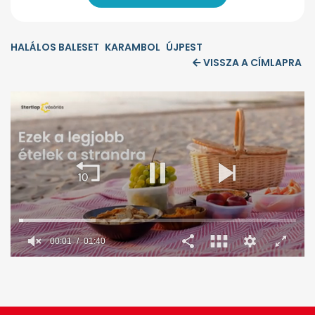
HALÁLOS BALESET
KARAMBOL
ÚJPEST
VISSZA A CÍMLAPRA
00:02
01:40
0
seconds
of
1
minute,