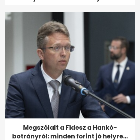
Megszólalt a Fidesz a Hankó-
botrányról: minden forint jó helyre...