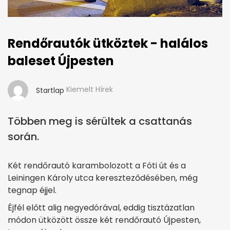
Rendőrautók ütköztek - halálos
baleset Újpesten
Kiemelt Hírek
Startlap
Többen meg is sérültek a csattanás
során.
Két rendőrautó karambolozott a Fóti út és a
Leiningen Károly utca kereszteződésében, még
tegnap éjjel.
Éjfél előtt alig negyedórával, eddig tisztázatlan
módon ütközött össze két rendőrautó Újpesten,