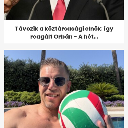
Távozik a köztársasági elnök: így
reagált Orbán - A hét...