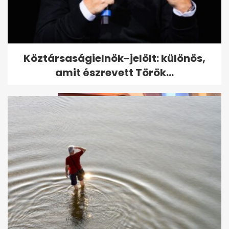
Molnár-Fazekas Vivien: vége a
Köztársaságielnök-jelölt: különös,
házasságunknak Gusztávval
amit észrevett Török...