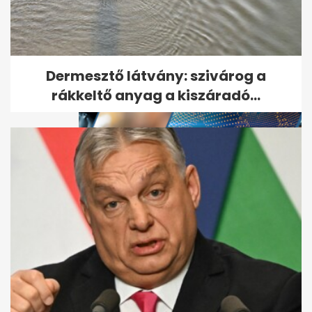
Nánási Pál csodálatos
szerelmi vallomással reagált
Ördög...
Dermesztő látvány: szivárog a
rákkeltő anyag a kiszáradó...
Hét hónapos fiával vizsgázott
egy hallgató az ELTE-n