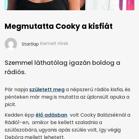
Megmutatta Cooky a kisfiát
Kiemelt Hírek
Startlap
Szemmel láthatólag igazán boldog a
rádiós.
Pár napja
született meg
a népszerű rádiós kisfia, és
pénteken már meg is mutatta az újdonsült apuka a
picit.
Kedden épp
élő adásban
volt Cooky Balázséknál a
Rádió1-en, amikor be kellett szaladnia a
szülőszobára, ugyanis apás szülés volt, így végig
Debóra mellett lehetett.