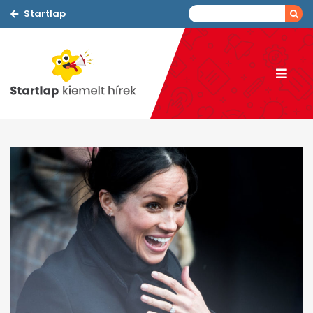
Startlap