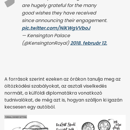
are hugely grateful for the many
good wishes they have received
since announcing their engagement.
pic.twitter.com/NiKWgVVboJ
— Kensington Palace
(@KensingtonRoyal)
2018. február 12.
A források szerint ezeken az órákon tanulja meg az
öltözködési szabályokat, az asztali viselkedés
normáit, a külföldi diplomatákra vonatkozó
tudnivalókat, de még azt is, hogyan szálljon ki igazán
kecsesen egy autóból.