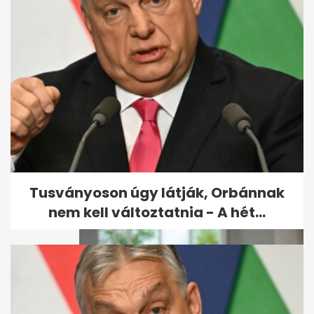
Harry herceg szerint "nagyon
sok mindenre nincs
magyarázat"...
Tusványoson úgy látják, Orbánnak
nem kell változtatnia - A hét...