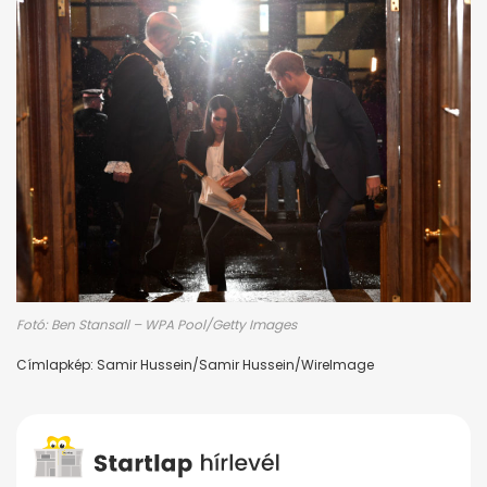
Fotó: Ben Stansall – WPA Pool/Getty Images
Címlapkép: Samir Hussein/Samir Hussein/WireImage