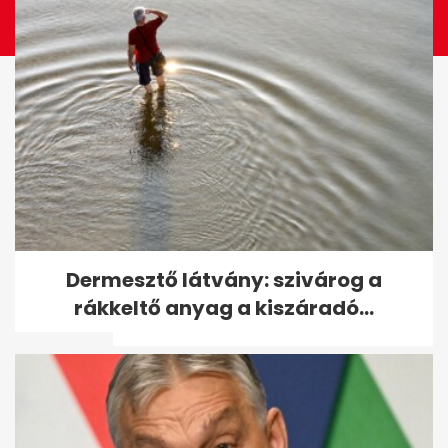
11 év után először mutatkozott
Dermesztő látvány: szivárog a
nyilvánosan Michael
rákkeltő anyag a kiszáradó...
Schumacher