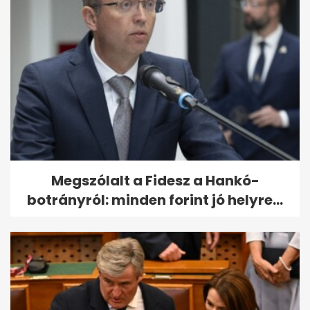
Megszólalt a Fidesz a Hankó-
botrányról: minden forint jó helyre...