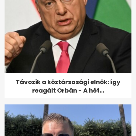
Geszler Dorottya lánya férjhez
ment: itt vannak az első fotók
Távozik a köztársasági elnök: így
reagált Orbán - A hét...