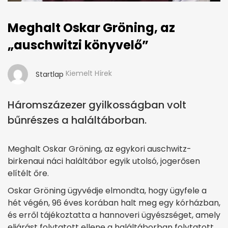
Meghalt Oskar Gröning, az
„auschwitzi könyvelő”
Kiemelt Hírek
Startlap
Háromszázezer gyilkosságban volt
bűnrészes a haláltáborban.
Meghalt Oskar Gröning, az egykori auschwitz-
birkenaui náci haláltábor egyik utolsó, jogerősen
elítélt őre.
Oskar Gröning ügyvédje elmondta, hogy ügyfele a
hét végén, 96 éves korában halt meg egy kórházban,
és erről tájékoztatta a hannoveri ügyészséget, amely
eljárást folytatott ellene a haláltáborban folytatott