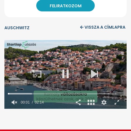
VISSZA A CÍMLAPRA
AUSCHWITZ
00:02
02:14
0
seconds
of
2
minutes,