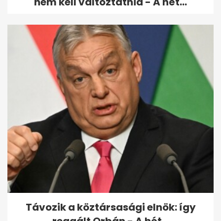
nem kell változtatnia - A hét...
Távozik a köztársasági elnök: így
reagált Orbán - A hét...