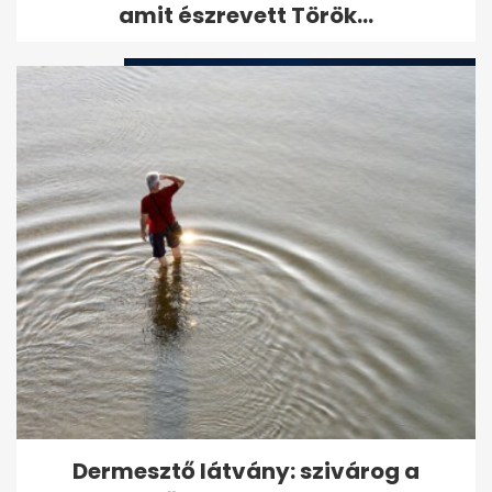
amit észrevett Török...
Orbán Viktort feljelentették
egy Sinopharmmal oltott
édesanya...
Dermesztő látvány: szivárog a