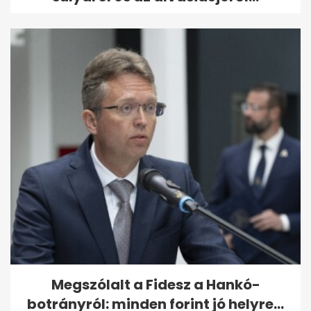
Megszólalt a Fidesz a Hankó-
botrányról: minden forint jó helyre...