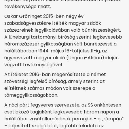
tevékenysége miatt.
Oskar Gröninget 2015-ben négy év
szabadságvesztésre ítélték magyar zsidók
százezreinek legyilkolásában való bűnrészességért.
A lüneburgi tartományi bíróság szerint legkevesebb
háromszázezer gyilkosságban vált bűnrészessé a
haláltáborban 1944. május 16-tól július 11-ig, az
úgynevezett magyar akció (Ungarn-Aktion) idején
végzett tevékenységével.
Az ítéletet 2016-ban megerősítette a német
szövetségi legfelső bíróság, amely szerint az
elítéltnek számos módon volt szerepe a
tömeggyilkosságokban.
A náci párt fegyveres szervezete, az SS önkéntesen
csatlakozó tagjaként legkevesebb három napon a
haláltábor vasútállomásának peronján – a „rámpán”
– teljesített szolgálatot, legfőbb feladata az