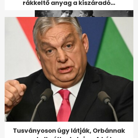
rákkeltő anyag a kiszáradó...
Ez a 7 jel mutatja, hogy nem
lesz második randi
Tusványoson úgy látják, Orbánnak