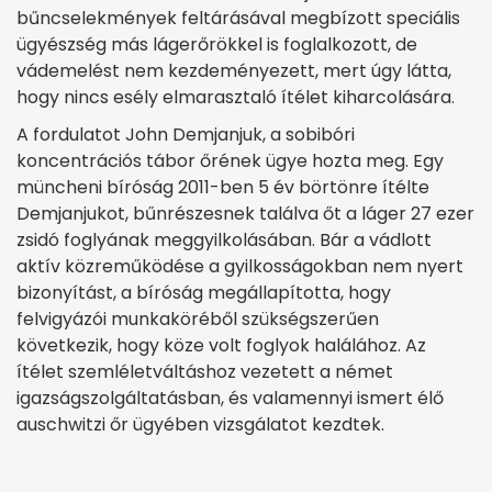
bűncselekmények feltárásával megbízott speciális
ügyészség más lágerőrökkel is foglalkozott, de
vádemelést nem kezdeményezett, mert úgy látta,
hogy nincs esély elmarasztaló ítélet kiharcolására.
A fordulatot John Demjanjuk, a sobibóri
koncentrációs tábor őrének ügye hozta meg. Egy
müncheni bíróság 2011-ben 5 év börtönre ítélte
Demjanjukot, bűnrészesnek találva őt a láger 27 ezer
zsidó foglyának meggyilkolásában. Bár a vádlott
aktív közreműködése a gyilkosságokban nem nyert
bizonyítást, a bíróság megállapította, hogy
felvigyázói munkaköréből szükségszerűen
következik, hogy köze volt foglyok halálához. Az
ítélet szemléletváltáshoz vezetett a német
igazságszolgáltatásban, és valamennyi ismert élő
auschwitzi őr ügyében vizsgálatot kezdtek.