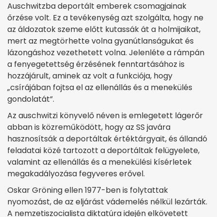
Auschwitzba deportált emberek csomagjainak
őrzése volt. Ez a tevékenység azt szolgálta, hogy ne
az áldozatok szeme előtt kutassák át a holmijaikat,
mert az megtörhette volna gyanútlanságukat és
lázongáshoz vezethetett volna. Jelenléte a rámpán
a fenyegetettség érzésének fenntartásához is
hozzájárult, aminek az volt a funkciója, hogy
„csírájában fojtsa el az ellenállás és a menekülés
gondolatát”.
Az auschwitzi könyvelő néven is emlegetett lágerőr
abban is közreműködött, hogy az SS javára
hasznosítsák a deportáltak értéktárgyait, és állandó
feladatai közé tartozott a deportáltak felügyelete,
valamint az ellenállás és a menekülési kísérletek
megakadályozása fegyveres erővel.
Oskar Gröning ellen 1977-ben is folytattak
nyomozást, de az eljárást vádemelés nélkül lezárták.
A nemzetiszocialista diktatúra idején elkövetett