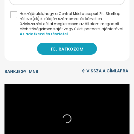
Hozzájárulok, hogy a Central Médiacsoport Zrt. Startlap
hírlevel(ek)et küldjön számomra, és közvetlen
üzletszerzési céllal megkeressen az általam megadott
elérhetőségeimen saját vagy üzleti partnerei ajánlatával.
Az adatkezelés részletei
VISSZA A CÍMLAPRA
BANKJEGY
MNB