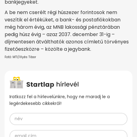
bankjegyeket.
A be nem cserélt régi húszezer forintosok nem
veszítik el értéküket, a bank- és postafiókokban
még három évig, az MNB lakossági pénztárában
pedig húsz évig – azaz 2037. december 31-ig –
díjmentesen átválthatók azonos címletű törvényes
fizetőeszközre – közölte a jegybank.
Fotó: MTI/Illyés Tibor
Iratkozz fel a hírlevelünkre, hogy ne maradj le a
legérdekesebb cikkekről!