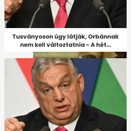
Matolcsy: Egy
kalandorpolitika inflációs
kalandját látjuk
Tusványoson úgy látják, Orbánnak
nem kell változtatnia - A hét...