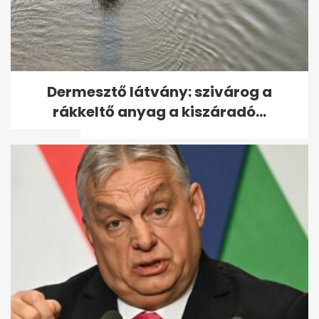
Csökkentette az MNB az
Dermesztő látvány: szivárog a
alapkamatot, 3 év után
rákkeltő anyag a kiszáradó...
először