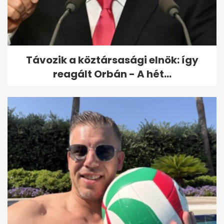
Így kritizálta Matolcsy
beszédét az ellenzék
Távozik a köztársasági elnök: így
reagált Orbán - A hét...