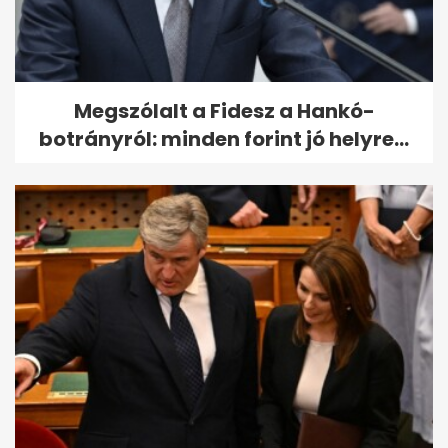
Megszólalt a Fidesz a Hankó-
botrányról: minden forint jó helyre...