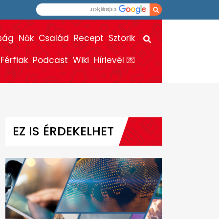
ság
Nők
Család
Recept
Sztorik
Férfiak
Podcast
Wiki
Hírlevél 💌
EZ IS ÉRDEKELHET