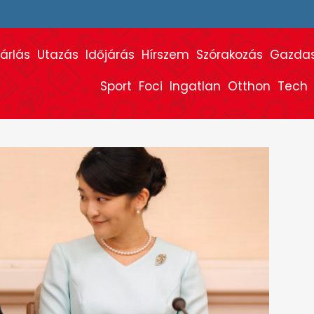
árlás
Utazás
Időjárás
Hírszem
Szórakozás
Gazda
Sport
Foci
Ingatlan
Otthon
Tech