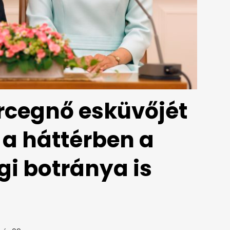
rcegnő esküvőjét
 a háttérben a
i botránya is