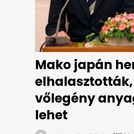
Mako japán he
elhalasztották,
vőlegény anyag
lehet