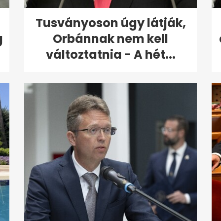
Tusványoson úgy látják,
g
Orbánnak nem kell
változtatnia - A hét...