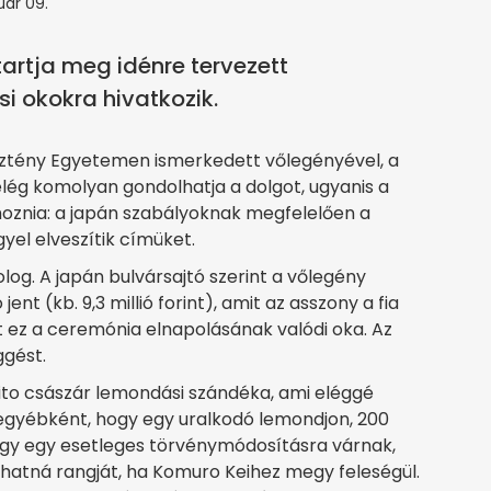
uár 09.
artja meg idénre tervezett
i okokra hivatkozik.
ztény Egyetemen ismerkedett vőlegényével, a
lég komolyan gondolhatja a dolgot, ugyanis a
oznia: a japán szabályoknak megfelelően a
ggyel elveszítik címüket.
olog. A japán bulvársajtó szerint a vőlegény
jent (kb. 9,3 millió forint), amit az asszony a fia
nt ez a ceremónia elnapolásának valódi oka. Az
ggést.
hito császár lemondási szándéka, ami eléggé
re egyébként, hogy egy uralkodó lemondjon, 200
hogy egy esetleges törvénymódosításra várnak,
hatná rangját, ha Komuro Keihez megy feleségül.