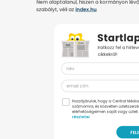
Nem alaptalanul, hiszen a kormányon lévő
szabályt, véli az
index.hu
.
Iratkozz fel a hírl
cikkekről!
Hozzájárulok, hogy a Central Médiacs
számomra, és közvetlen üzletszerz
elérhetőségeimen saját vagy üzleti 
részletei