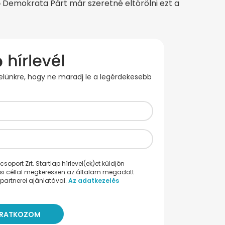
 Demokrata Párt már szeretné eltörölni ezt a
evelünkre, hogy ne maradj le a legérdekesebb
oport Zrt. Startlap hírlevel(ek)et küldjön
ési céllal megkeressen az általam megadott
partnerei ajánlatával.
Az adatkezelés