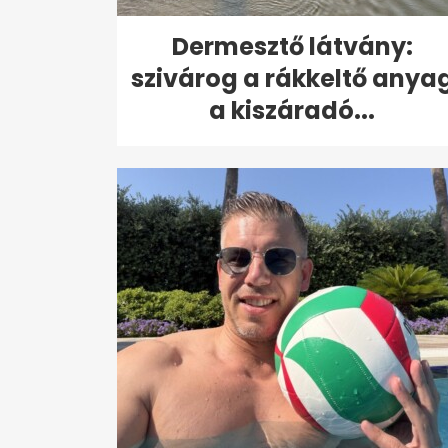
Dermesztő látvány:
szivárog a rákkeltő anya
a kiszáradó...