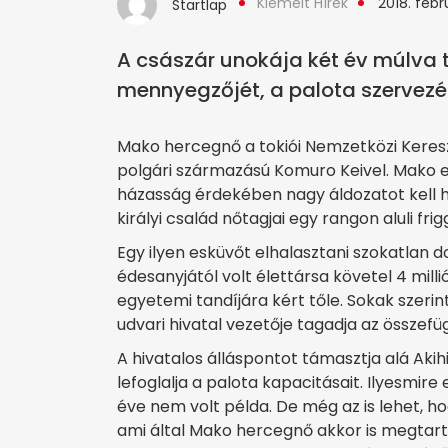
Kiemelt Hírek
2018. febr
Startlap
A császár unokája két év múlva t
mennyegzőjét, a palota szervezés
Mako hercegnő a tokiói Nemzetközi Keres
polgári származású Komuro Keivel. Mako e
házasság érdekében nagy áldozatot kell h
királyi család nőtagjai egy rangon aluli fri
Egy ilyen esküvőt elhalasztani szokatlan d
édesanyjától volt élettársa követel 4 millió 
egyetemi tandíjára kért tőle. Sokak szeri
udvari hivatal vezetője tagadja az összefü
A hivatalos álláspontot támasztja alá Aki
lefoglalja a palota kapacitásait. Ilyesmi
éve nem volt példa. De még az is lehet, 
ami által Mako hercegnő akkor is megtart