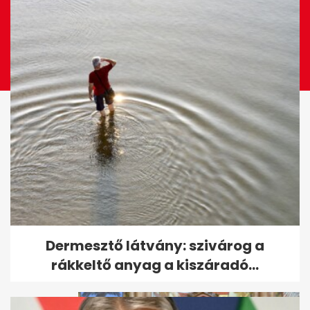
Azonnal cseréld le a jelszavad,
Dermesztő látvány: szivárog a
ha rajta van ezen a listán
rákkeltő anyag a kiszáradó...