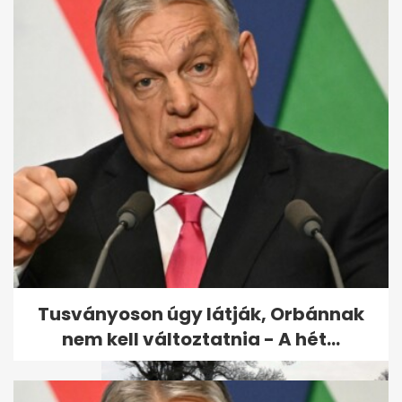
Százezrekre büntethetik
Orbán Viktort és Kövér
Lászlót...
Tusványoson úgy látják, Orbánnak
nem kell változtatnia - A hét...