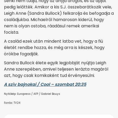
Senki nem tudja, hogy az anyja drogos, és az apját
pedig lelőtték. Amikor a kis S.J. összebarátkozik vele,
Leigh Anne (Sandra Bullock) felkarolja és befogadja a
családjukba. Michaelről hamarosan kiderül, hogy
nem is olyan ostoba, ráadásul remek amerikai
focista.
A család ezek után mindent latba vet, hogy a fiú
életét rendbe hozza, és még arra is készek, hogy
örökbe fogadják.
Sandra Bullock élete egyik legjobbját nyújtja Leigh
Anne szerepében, amivel teljesen lerázta magáról
azt, hogy csak komikaként tud érvényesülni.
A szív bajnokai / Cool – szombat 20:35
Nyitókép: Europress / AFP / Gabriel Bouys
Forrás: TV24