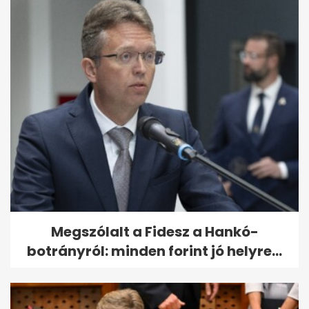
Megszólalt a Fidesz a Hankó-
botrányról: minden forint jó helyre...