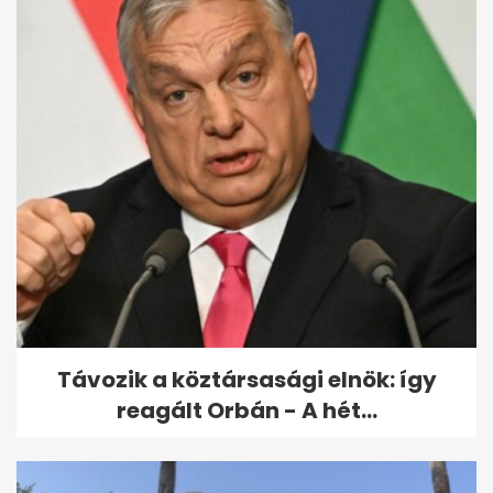
Az extrém hideg miatt már
figyelmeztetést adott ki az
OMSZ: jön a...
Távozik a köztársasági elnök: így
reagált Orbán - A hét...