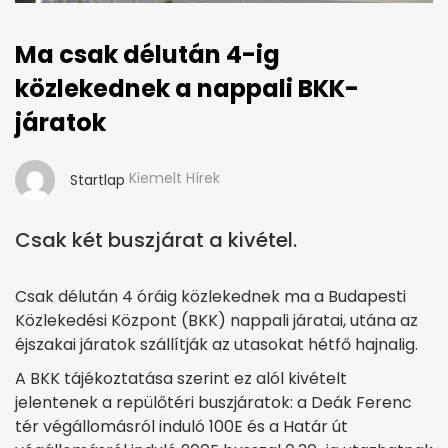
Ma csak délután 4-ig
közlekednek a nappali BKK-
járatok
Kiemelt Hírek
Startlap
Csak két buszjárat a kivétel.
Csak délután 4 óráig közlekednek ma a Budapesti
Közlekedési Központ (BKK) nappali járatai, utána az
éjszakai járatok szállítják az utasokat hétfő hajnalig.
A BKK tájékoztatása szerint ez alól kivételt
jelentenek a repülőtéri buszjáratok: a Deák Ferenc
tér végállomásról induló 100E és a Határ út