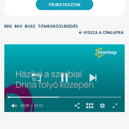
BKK
BKV
BUSZ
TÖMEGKÖZLEKEDÉS
VISSZA A CÍMLAPRA
00:01
01:01
0
seconds
of
1