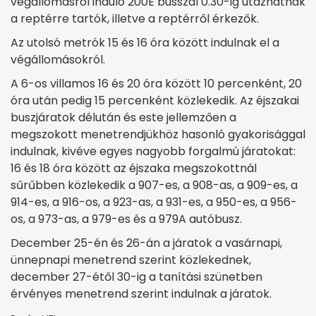
végállomásról induló 200E busszal 0.30-ig utazhatnak
a reptérre tartók, illetve a reptérről érkezők.
Az utolsó metrók 15 és 16 óra között indulnak el a
végállomásokról.
A 6-os villamos 16 és 20 óra között 10 percenként, 20
óra után pedig 15 percenként közlekedik. Az éjszakai
buszjáratok délután és este jellemzően a
megszokott menetrendjükhöz hasonló gyakorisággal
indulnak, kivéve egyes nagyobb forgalmú járatokat:
16 és 18 óra között az éjszaka megszokottnál
sűrűbben közlekedik a 907-es, a 908-as, a 909-es, a
914-es, a 916-os, a 923-as, a 931-es, a 950-es, a 956-
os, a 973-as, a 979-es és a 979A autóbusz.
December 25-én és 26-án a járatok a vasárnapi,
ünnepnapi menetrend szerint közlekednek,
december 27-étől 30-ig a tanítási szünetben
érvényes menetrend szerint indulnak a járatok.