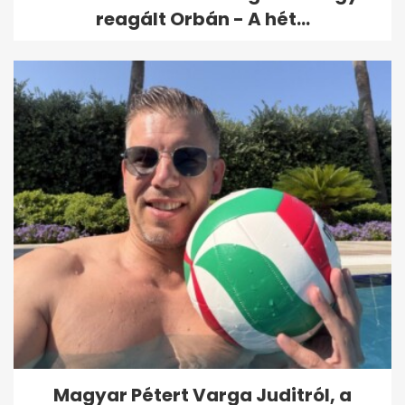
reagált Orbán - A hét...
Magyar Pétert Varga Juditról, a