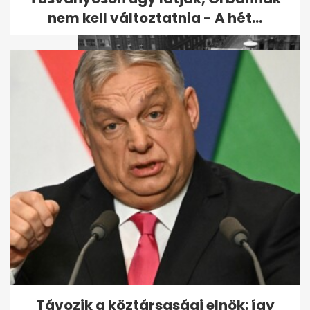
nem kell változtatnia - A hét...
Sok budapesti várt erre -
hiánypótló döntés született
az...
Távozik a köztársasági elnök: így