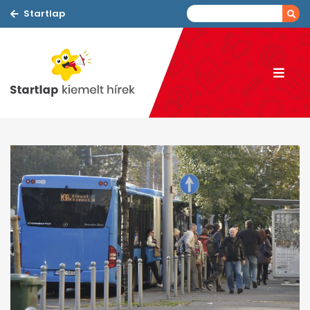
Startlap