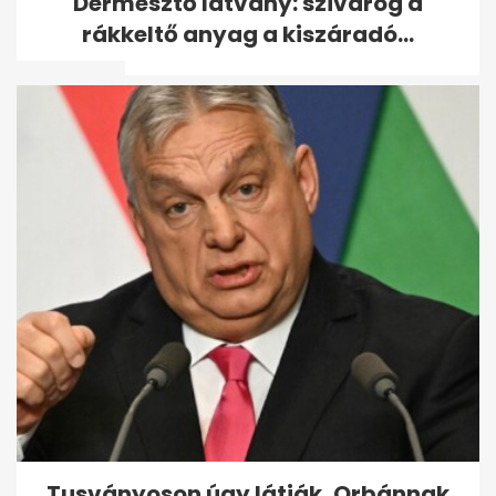
Dermesztő látvány: szivárog a
számolni, hányszor ajánlották
rákkeltő anyag a kiszáradó...
fel a...
Árvízi hírek: Paksnál jár az
árhullám, visszaáll a BKK,...
Tusványoson úgy látják, Orbánnak