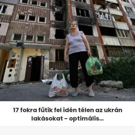
17 fokra fűtik fel idén télen az ukrán
lakásokat - optimális...