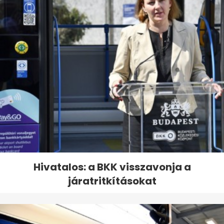
Hivatalos: a BKK visszavonja a
járatritkításokat