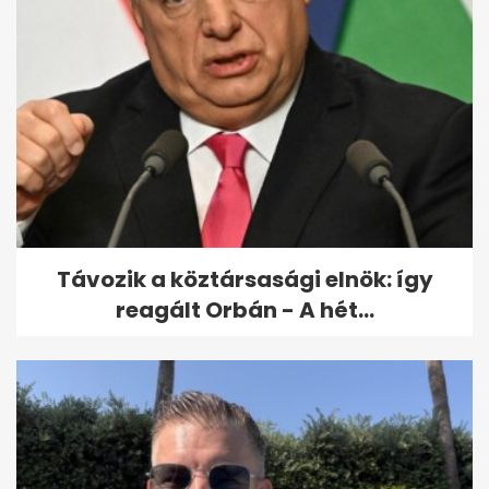
Geszler Dorottya lánya férjhez
ment: itt vannak az első fotók
Távozik a köztársasági elnök: így
reagált Orbán - A hét...