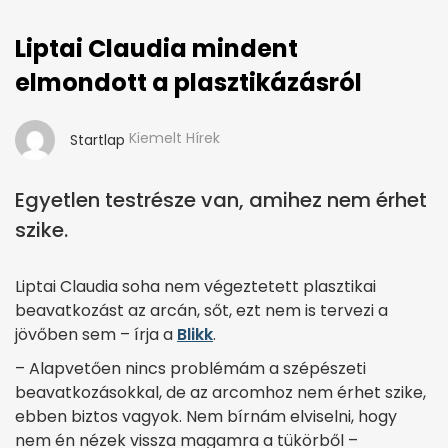
Liptai Claudia mindent
elmondott a plasztikázásról
Kiemelt Hírek
Startlap
Egyetlen testrésze van, amihez nem érhet
szike.
Liptai Claudia soha nem végeztetett plasztikai
beavatkozást az arcán, sőt, ezt nem is tervezi a
jövőben sem – írja a
Blikk
.
– Alapvetően nincs problémám a szépészeti
beavatkozásokkal, de az arcomhoz nem érhet szike,
ebben biztos vagyok. Nem bírnám elviselni, hogy
nem én nézek vissza magamra a tükörből –