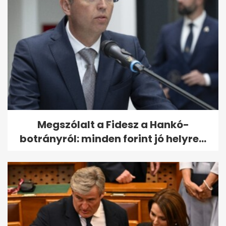
Megszólalt a Fidesz a Hankó-
botrányról: minden forint jó helyre...