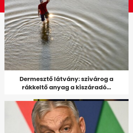
Puskás-Dallos Peti megszólalt
Dermesztő látvány: szivárog a
a Kaszás Attilára emlékező...
rákkeltő anyag a kiszáradó...