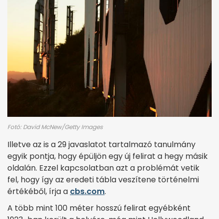
Fotó: David McNew/Getty Images
Illetve az is a 29 javaslatot tartalmazó tanulmány
egyik pontja, hogy épüljön egy új felirat a hegy másik
oldalán. Ezzel kapcsolatban azt a problémát vetik
fel, hogy így az eredeti tábla veszítene történelmi
értékéből, írja a
cbs.com
.
A több mint 100 méter hosszú felirat egyébként