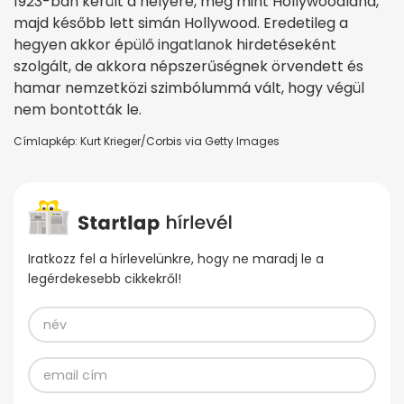
1923-ban került a helyére, még mint Hollywoodland,
majd később lett simán Hollywood. Eredetileg a
hegyen akkor épülő ingatlanok hirdetéseként
szolgált, de akkora népszerűségnek örvendett és
hamar nemzetközi szimbólummá vált, hogy végül
nem bontották le.
Címlapkép: Kurt Krieger/Corbis via Getty Images
Iratkozz fel a hírlevelünkre, hogy ne maradj le a
legérdekesebb cikkekről!