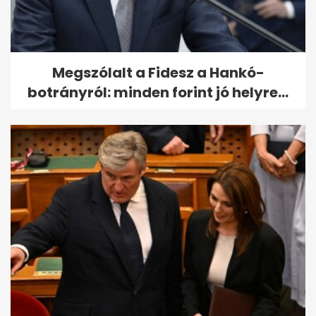
Megszólalt a Fidesz a Hankó-
botrányról: minden forint jó helyre...