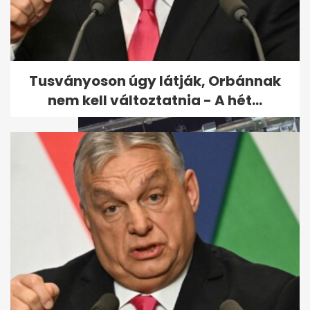
Szombaton leállították a
Capri szigetére érkező
idegenforgalmat...
Tusványoson úgy látják, Orbánnak
nem kell változtatnia - A hét...