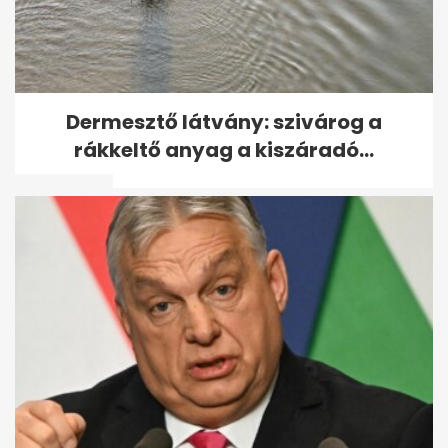
Kvíz: mi mutatjuk a sztár
Dermesztő látvány: szivárog a
párját, te pedig a filmcsillagot
rákkeltő anyag a kiszáradó...
-...