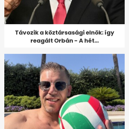
Rizikós műveletre készülnek az
oroszok a zaporizzsjai...
Távozik a köztársasági elnök: így
reagált Orbán - A hét...