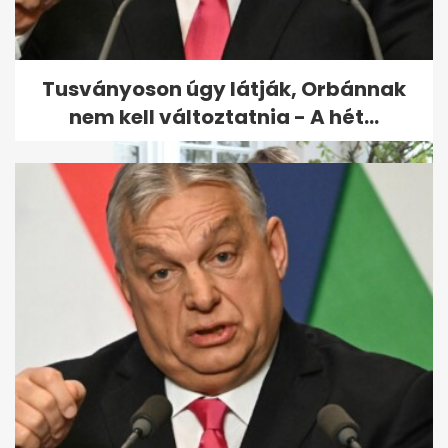
Kulcsár Edina gyönyörű,
megható képeket mutatott
családjáról
Tusványoson úgy látják, Orbánnak
nem kell változtatnia - A hét...
Megszólalt Katalin hercegné a