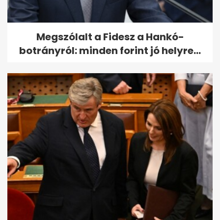
Megszólalt a Fidesz a Hankó-
botrányról: minden forint jó helyre...