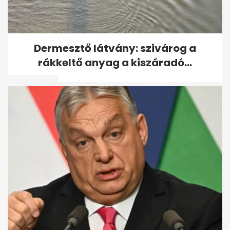
„Egy kezemen meg tudom
Dermesztő látvány: szivárog a
számolni, hányszor ajánlották
rákkeltő anyag a kiszáradó...
fel a...