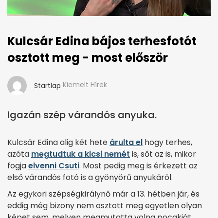
Kulcsár Edina bájos terhesfotót
osztott meg - most először
Kiemelt Hírek
Startlap
Igazán szép várandós anyuka.
Kulcsár Edina alig két hete
árulta el
hogy terhes,
azóta
megtudtuk a kicsi nemét
is, sőt az is, mikor
fogja
elvenni Csuti
. Most pedig meg is érkezett az
első várandós fotó is a gyönyörű anyukáról.
Az egykori szépségkirálynő már a 13. hétben jár, és
eddig még bizony nem osztott meg egyetlen olyan
képet sem, melyen megmutatta volna pocakját.