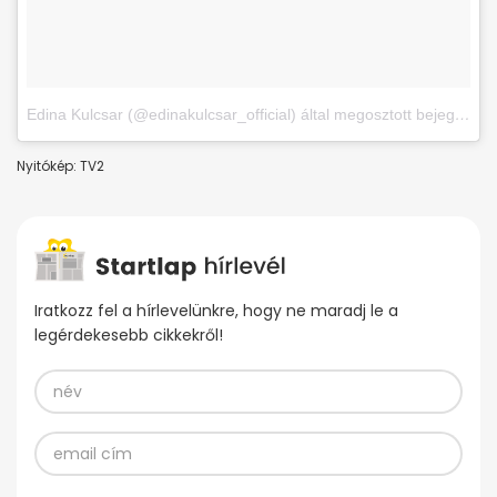
Edina Kulcsar (@edinakulcsar_official) által megosztott bejegyzés
,
Nyitókép: TV2
Iratkozz fel a hírlevelünkre, hogy ne maradj le a
legérdekesebb cikkekről!