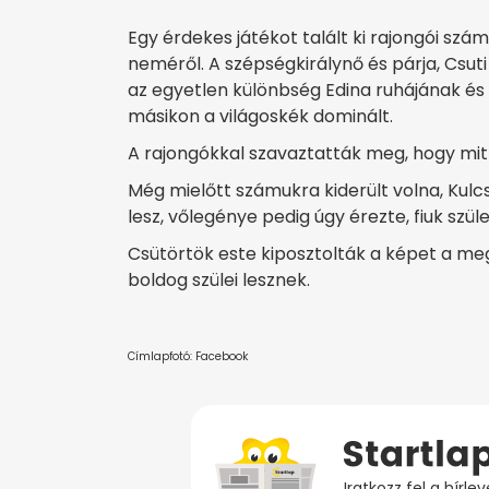
Egy érdekes játékot talált ki rajongói szá
neméről. A szépségkirálynő és párja, Csu
az egyetlen különbség Edina ruhájának és a
másikon a világoskék dominált.
A rajongókkal szavaztatták meg, hogy mit g
Még mielőtt számukra kiderült volna, Kulc
lesz, vőlegénye pedig úgy érezte, fiuk szüle
Csütörtök este kiposztolták a képet a megf
boldog szülei lesznek.
Címlapfotó: Facebook
Iratkozz fel a hírl