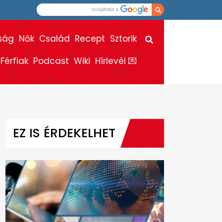
ság
Nők
Család
Recept
Sztorik
Férfiak
Podcast
Wiki
Hírlevél 💌
EZ IS ÉRDEKELHET