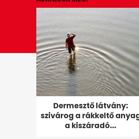
seconds
Volume
0%
Dermesztő látvány:
szivárog a rákkeltő anya
a kiszáradó...