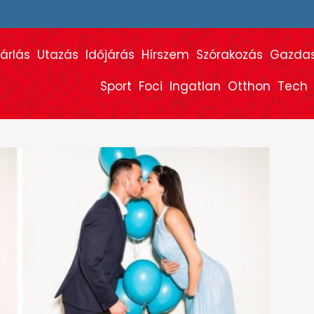
árlás
Utazás
Időjárás
Hírszem
Szórakozás
Gazda
Sport
Foci
Ingatlan
Otthon
Tech