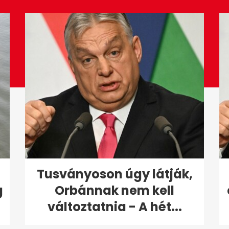
Tusványoson úgy látják,
g
Orbánnak nem kell
változtatnia - A hét...