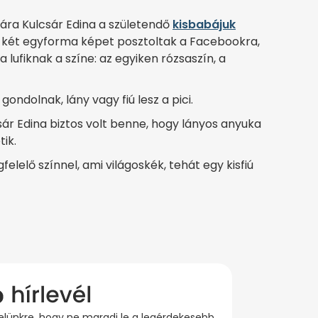
mára Kulcsár Edina a születendő
kisbabájuk
ti két egyforma képet posztoltak a Facebookra,
 lufiknak a színe: az egyiken rózsaszín, a
ondolnak, lány vagy fiú lesz a pici.
sár Edina biztos volt benne, hogy lányos anyuka
tik.
elelő színnel, ami világoskék, tehát egy kisfiú
evelünkre, hogy ne maradj le a legérdekesebb