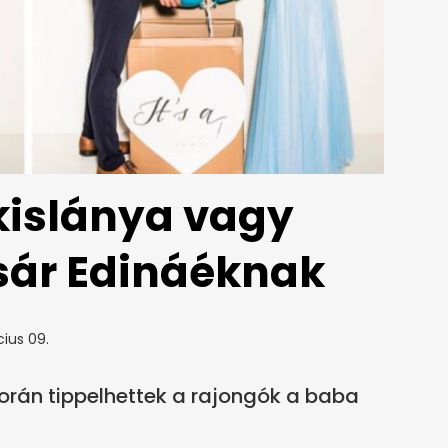
 kislánya vagy
csár Edináéknak
ius 09.
során tippelhettek a rajongók a baba