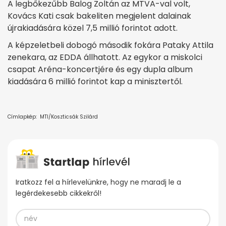
A legbőkezűbb Balog Zoltán az MTVA-val volt,
Kovács Kati csak bakeliten megjelent dalainak
újrakiadására közel 7,5 millió forintot adott.
A képzeletbeli dobogó második fokára Pataky Attila
zenekara, az EDDA állhatott. Az egykor a miskolci
csapat Aréna-koncertjére és egy dupla album
kiadására 6 millió forintot kap a minisztertől.
Címlapkép: MTI/Koszticsák Szilárd
Iratkozz fel a hírlevelünkre, hogy ne maradj le a
legérdekesebb cikkekről!