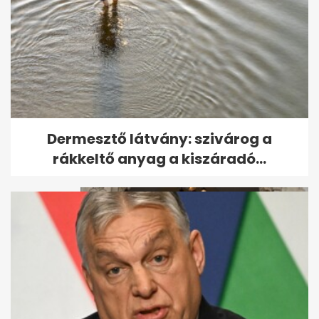
Bocsánatot kért Balog Zoltán
Dermesztő látvány: szivárog a
a bicskei áldozatoktól
rákkeltő anyag a kiszáradó...