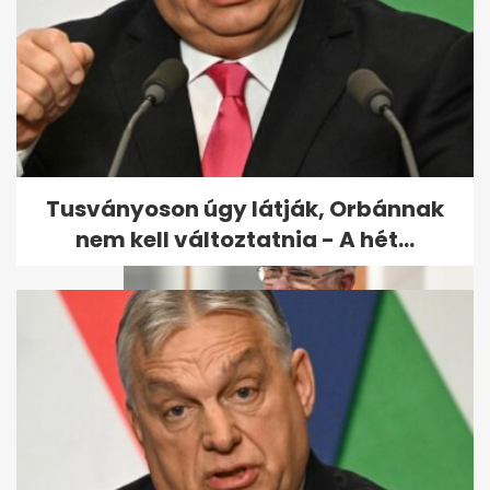
Megválasztották Balog Zoltán
utódját a reformátusok -...
Tusványoson úgy látják, Orbánnak
nem kell változtatnia - A hét...