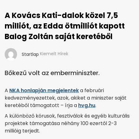
A Kovács Kati-dalok közel 7,5
milliót, az Edda ötmilliót kapott
Balog Zoltán saját keretéből
Kiemelt Hírek
Startlap
Bőkezű volt az emberminiszter.
A
NKA honlapján megjelentek
a februári
kedvezményezettek, azok, akiket a miniszter saját
keretéből támogatott – írja a
hvg.hu
.
A különböző kórusok, fesztiválok és egyéb kulturális
projektek támogatása néhány 100 ezertől 2-3
millióig terjedt.