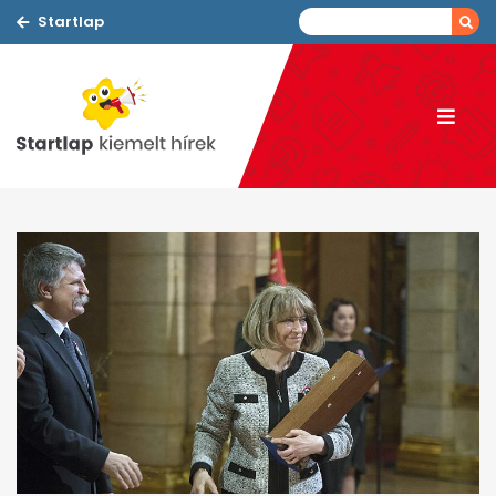
Startlap