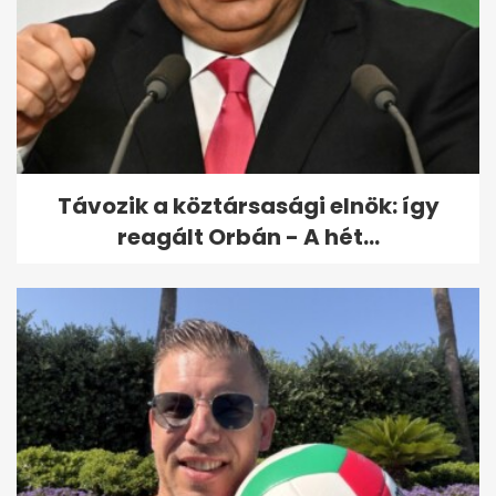
Ingyen kapott egy 1,4
milliárdos ingatlant az
államtól Balog...
Távozik a köztársasági elnök: így
reagált Orbán - A hét...