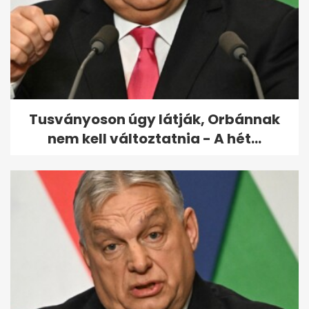
Szilágyi Liliána bántalmazási
ügye
Tusványoson úgy látják, Orbánnak
nem kell változtatnia - A hét...