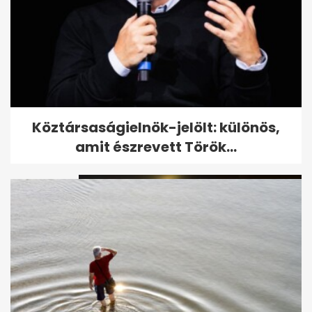
Blikk: 41 éves korában meghalt
Köztársaságielnök-jelölt: különös,
Berki Krisztián
amit észrevett Török...