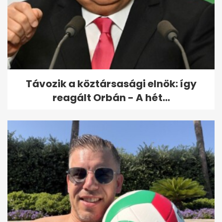
Távozik a köztársasági elnök: így
reagált Orbán - A hét...