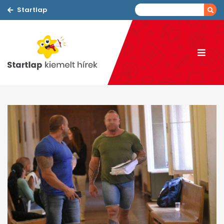
Startlap