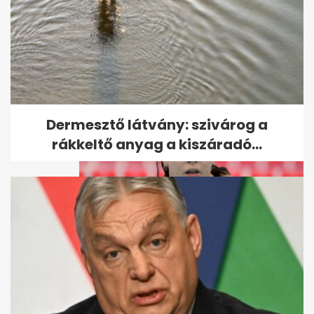
Meghalt M. Richárd
Dermesztő látvány: szivárog a
rákkeltő anyag a kiszáradó...
Különös fordulatot vett