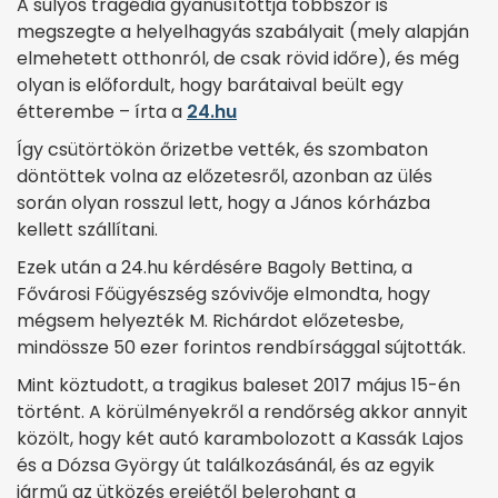
A súlyos tragédia gyanúsítottja többször is
megszegte a helyelhagyás szabályait (mely alapján
elmehetett otthonról, de csak rövid időre), és még
olyan is előfordult, hogy barátaival beült egy
étterembe – írta a
24.hu
Így csütörtökön őrizetbe vették, és szombaton
döntöttek volna az előzetesről, azonban az ülés
során olyan rosszul lett, hogy a János kórházba
kellett szállítani.
Ezek után a 24.hu kérdésére Bagoly Bettina, a
Fővárosi Főügyészség szóvivője elmondta, hogy
mégsem helyezték M. Richárdot előzetesbe,
mindössze 50 ezer forintos rendbírsággal sújtották.
Mint köztudott, a tragikus baleset 2017 május 15-én
történt. A körülményekről a rendőrség akkor annyit
közölt, hogy két autó karambolozott a Kassák Lajos
és a Dózsa György út találkozásánál, és az egyik
jármű az ütközés erejétől belerohant a