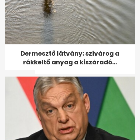
Feltűnt egy új
Dermesztő látvány: szivárog a
influenzavariáns, brutális
rákkeltő anyag a kiszáradó...
télre figyelmeztetnek...