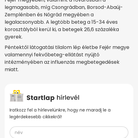
legmagasabb, míg Csongrádban, Borsod-Abaúj-
Zemplénben és Nógrád megyében a
legalacsonyabb. A legtöbb beteg a 15-34 éves
korosztályból kerül ki, a betegek 26,6 százaléka
gyerek.
Péntektől látogatási tilalom lép életbe Fejér megye
valamennyi fekvőbeteg-ellátást nyújtó
intézményében az influenzás megbetegedések
miatt.
Iratkozz fel a hírlevelünkre, hogy ne maradj le a
legérdekesebb cikkekről!