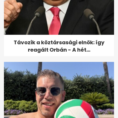
Finnország benyújtja a NATO-
csatlakozási kérelmét - itt a
Kreml...
Távozik a köztársasági elnök: így
reagált Orbán - A hét...