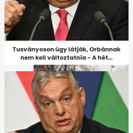
Nagyon erős járványt várnak
a következő hetekre a
háziorvosok
Tusványoson úgy látják, Orbánnak
nem kell változtatnia - A hét...