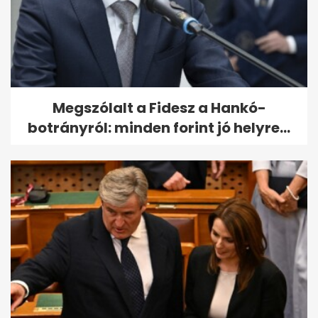
Megszólalt a Fidesz a Hankó-
botrányról: minden forint jó helyre...