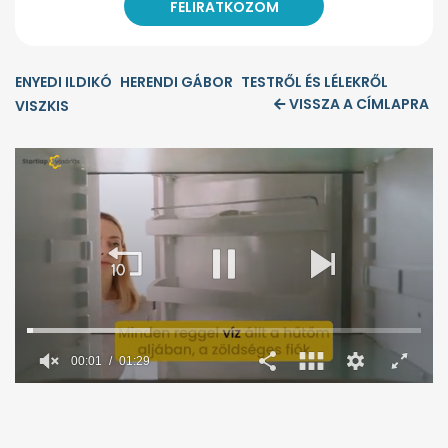
ENYEDI ILDIKÓ
HERENDI GÁBOR
TESTRŐL ÉS LÉLEKRŐL
VISSZA A CÍMLAPRA
VISZKIS
0
seconds
of
1