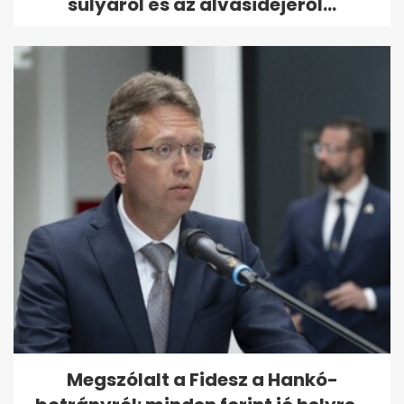
súlyáról és az alvásidejéről...
Megszólalt a Fidesz a Hankó-