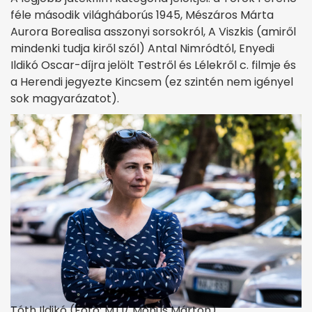
féle második világháborús 1945, Mészáros Márta
Aurora Borealisa asszonyi sorsokról, A Viszkis (amiről
mindenki tudja kiről szól) Antal Nimródtól, Enyedi
Ildikó Oscar-díjra jelölt Testről és Lélekről c. filmje és
a Herendi jegyezte Kincsem (ez szintén nem igényel
sok magyarázatot).
Tóth Ildikó (Fotó: MTI/ Mónus Márton)