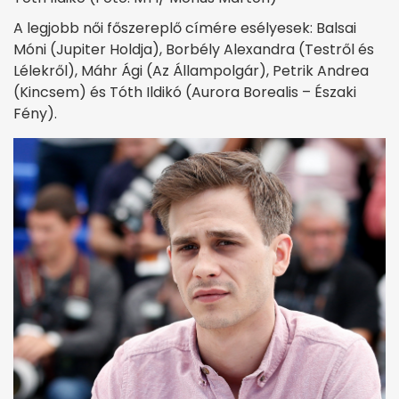
A legjobb női főszereplő címére esélyesek: Balsai
Móni (Jupiter Holdja), Borbély Alexandra (Testről és
Lélekről), Máhr Ági (Az Állampolgár), Petrik Andrea
(Kincsem) és Tóth Ildikó (Aurora Borealis – Északi
Fény).