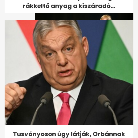
rákkeltő anyag a kiszáradó...
Herendi Gábor: Eddig
csendben maradtam, mert
szerettem volna még...
Tusványoson úgy látják, Orbánnak