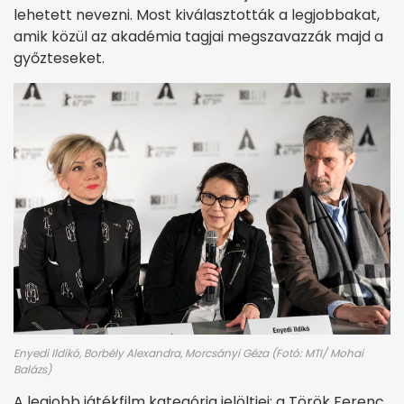
lehetett nevezni. Most kiválasztották a legjobbakat,
amik közül az akadémia tagjai megszavazzák majd a
győzteseket.
Enyedi Ildikó, Borbély Alexandra, Morcsányi Géza (Fotó: MTI/ Mohai
Balázs)
A legjobb játékfilm kategória jelöltjei: a Török Ferenc