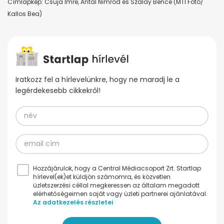
Címlapkép: Csuja Imre, Antal Nimród és Szalay Bence (MTI Fotó/
Kallos Bea)
Iratkozz fel a hírlevelünkre, hogy ne maradj le a
legérdekesebb cikkekről!
Hozzájárulok, hogy a Central Médiacsoport Zrt. Startlap
hírlevel(ek)et küldjön számomra, és közvetlen
üzletszerzési céllal megkeressen az általam megadott
elérhetőségeimen saját vagy üzleti partnerei ajánlatával.
Az adatkezelés részletei