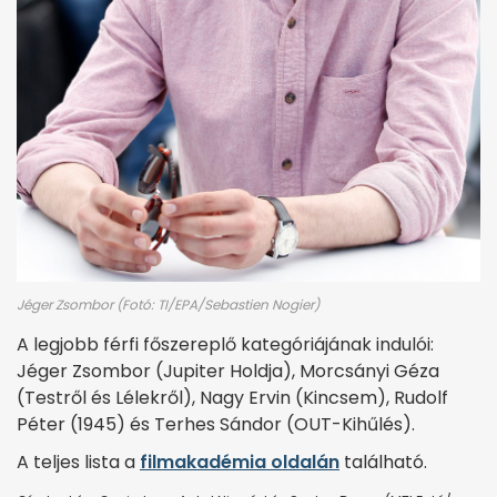
Jéger Zsombor (Fotó: TI/EPA/Sebastien Nogier)
A legjobb férfi főszereplő kategóriájának indulói:
Jéger Zsombor (Jupiter Holdja), Morcsányi Géza
(Testről és Lélekről), Nagy Ervin (Kincsem), Rudolf
Péter (1945) és Terhes Sándor (OUT-Kihűlés).
A teljes lista a
filmakadémia oldalán
található.