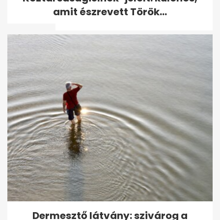
Johnny Deppet - elstartolt a
amit észrevett Török...
76....
Rúzsa Magdi elárulta, hogyan
választanak nevet a
babáknak: "A...
Dermesztő látvány: szivárog a