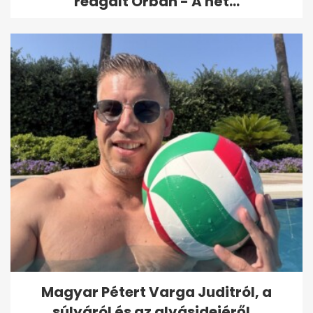
reagált Orbán - A hét...
Magyar Pétert Varga Juditról, a
súlyáról és az alvásidejéről...