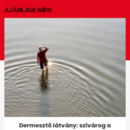
AJÁNLJUK MÉG:
EZ IS ÉRDEKELHET
Story: Varga Juditot táncolni
Dermesztő látvány: szivárog a
hívta a TV2