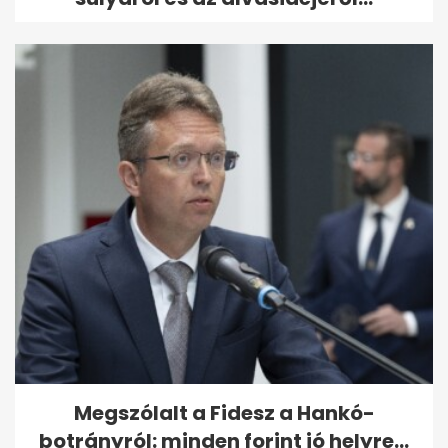
Megszólalt a Fidesz a Hankó-
botrányról: minden forint jó helyre...