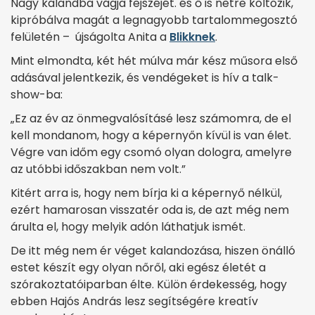
Nagy kalandba vágja fejszéjét. és ő is netre költözik,
kipróbálva magát a legnagyobb tartalommegosztó
felületén – újságolta Anita a
Blikknek
.
Mint elmondta, két hét múlva már kész műsora első
adásával jelentkezik, és vendégeket is hív a talk-
show-ba:
„Ez az év az önmegvalósításé lesz számomra, de el
kell mondanom, hogy a képernyőn kívül is van élet.
Végre van időm egy csomó olyan dologra, amelyre
az utóbbi időszakban nem volt.”
Kitért arra is, hogy nem bírja ki a képernyő nélkül,
ezért hamarosan visszatér oda is, de azt még nem
árulta el, hogy melyik adón láthatjuk ismét.
De itt még nem ér véget kalandozása, hiszen önálló
estet készít egy olyan nőről, aki egész életét a
szórakoztatóiparban élte. Külön érdekesség, hogy
ebben Hajós András lesz segítségére kreatív