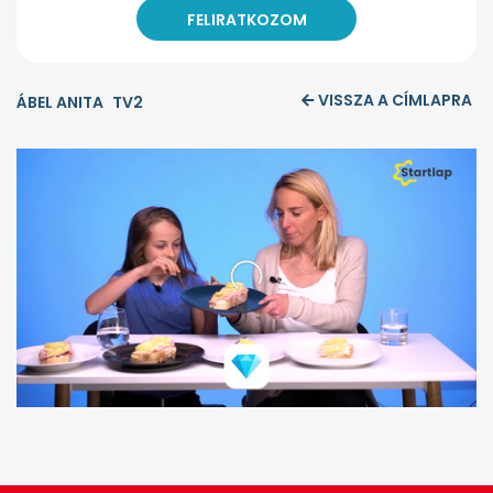
VISSZA A CÍMLAPRA
ÁBEL ANITA
TV2
0
seconds
of
0
seconds