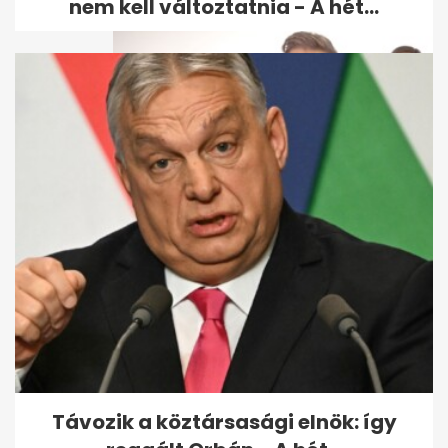
nem kell változtatnia - A hét...
Jákob Zoltán saját műsorral
tér vissza A Nagy Ő után
Távozik a köztársasági elnök: így