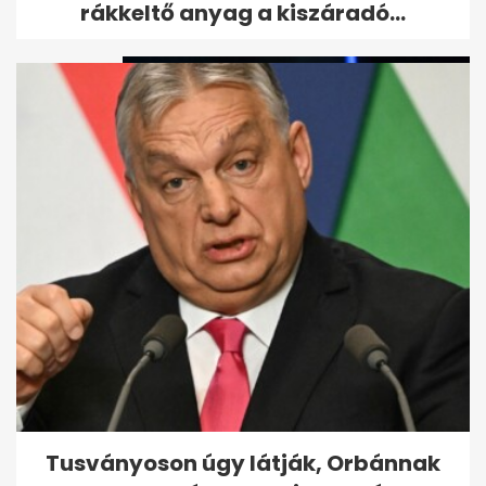
rákkeltő anyag a kiszáradó...
Visszatér a Győzike Show - A
Gáspár család elhagyta az
RTL-t
Tusványoson úgy látják, Orbánnak