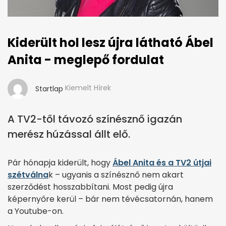
Kiderült hol lesz újra látható Ábel
Anita - meglepő fordulat
Kiemelt Hírek
Startlap
A TV2-től távozó színésznő igazán
merész húzással állt elő.
Pár hónapja kiderült, hogy
Ábel Anita és a TV2 útjai
szétválna
k – ugyanis a színésznő nem akart
szerződést hosszabbítani. Most pedig újra
képernyőre kerül – bár nem tévécsatornán, hanem
a Youtube-on.