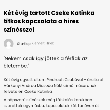
Két évig tartott Cseke Katinka
titkos kapcsolata a híres
színésszel
Kiemelt Hírek
Startlap
'Nekem csak így jöttek a férfiak az
életembe.'
Két évig együtt éltem Pindroch Csabával – árulta el
Várkonyi Andrea Micsoda Nők! című műsorának
felvételén Cseke Katinka.
A népszerű színészek még főiskolás korukban
szerettek egymásba, kapcsolatuk két tanéven át