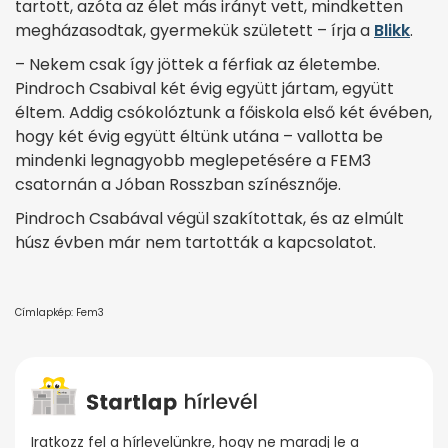
tartott, azóta az élet más irányt vett, mindketten
megházasodtak, gyermekük született – írja a
Blikk
.
– Nekem csak így jöttek a férfiak az életembe.
Pindroch Csabival két évig együtt jártam, együtt
éltem. Addig csókolóztunk a főiskola első két évében,
hogy két évig együtt éltünk utána – vallotta be
mindenki legnagyobb meglepetésére a FEM3
csatornán a Jóban Rosszban színésznője.
Pindroch Csabával végül szakítottak, és az elmúlt
húsz évben már nem tartották a kapcsolatot.
Címlapkép: Fem3
Iratkozz fel a hírlevelünkre, hogy ne maradj le a