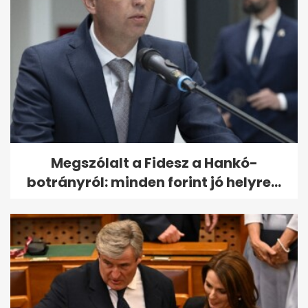
Megszólalt a Fidesz a Hankó-
botrányról: minden forint jó helyre...