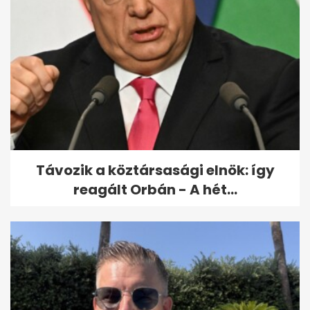
Kulcsár Edina új párja
visszaüzent Sebestyén
Balázsnak
Távozik a köztársasági elnök: így
reagált Orbán - A hét...