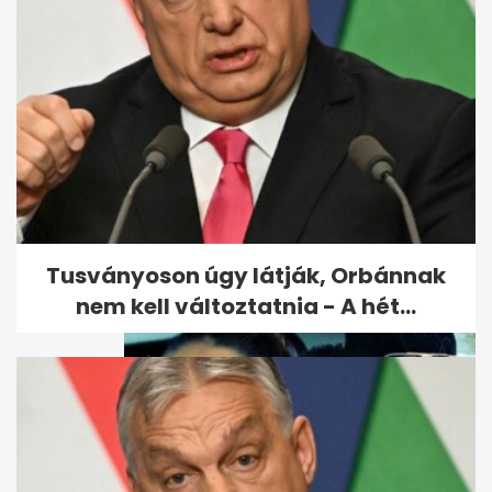
Putyin eltitkolt 19 éves lánya
milliárdosként élhet
Monacóban
Tusványoson úgy látják, Orbánnak
nem kell változtatnia - A hét...