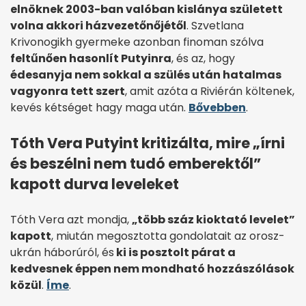
elnöknek 2003-ban valóban kislánya született
volna akkori házvezetőnőjétől
. Szvetlana
Krivonogikh gyermeke azonban finoman szólva
feltűnően hasonlít Putyinra
, és az, hogy
édesanyja nem sokkal a szülés után hatalmas
vagyonra tett szert
, amit azóta a Riviérán költenek,
kevés kétséget hagy maga után.
Bővebben
.
Tóth Vera Putyint kritizálta, mire „írni
és beszélni nem tudó emberektől”
kapott durva leveleket
Tóth Vera azt mondja,
„több száz kioktató levelet”
kapott
, miután megosztotta gondolatait az orosz-
ukrán háborúról, és
ki is posztolt párat a
kedvesnek éppen nem mondható hozzászólások
közül
.
Íme
.