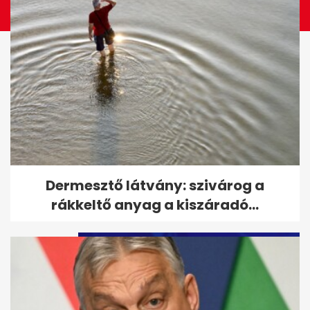
Putyin tájékoztatta Orbánt az
Dermesztő látvány: szivárog a
"Ukrajna körüli helyzetről"
rákkeltő anyag a kiszáradó...