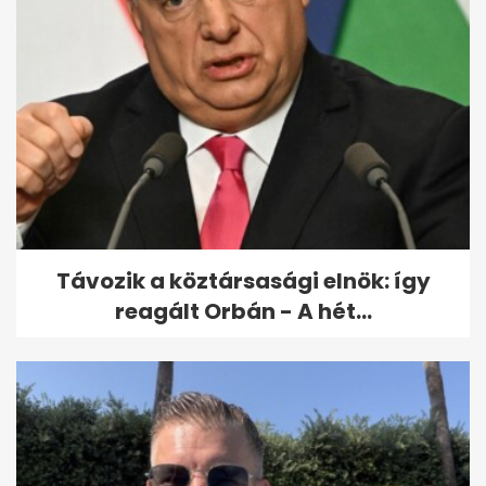
Nánási Pál: ˝Ha beálltak
Nóriba, elküldtem őket
valahova˝
Távozik a köztársasági elnök: így
reagált Orbán - A hét...