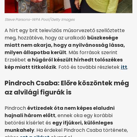
Steve Parsons-WPA Pool/Getty Images
A hírt egy brit televíziós műsorvezető szellőztette
meg, hozzátéve, hogy az uralkodó
büszkesége
miatt nem akarja, hogy a nyilvánosság lássa,
milyen állapotba került
. Más források szerint
Erzsébet
a húgáról készült hírhedt tolószékes
kép miatt titkolózik
. Fotó és további részletek
itt
.
Pindroch Csaba: Előre köszöntek még
az alvilági figurák is
Pindroch
évtizedek óta nem képes elaludni
hajnali három előtt
, ennek oka egy korábbi
betörési kísérlet és
egy ifjúkori, különleges
munkahely
. Ha érdekel Pindroch Csaba története,