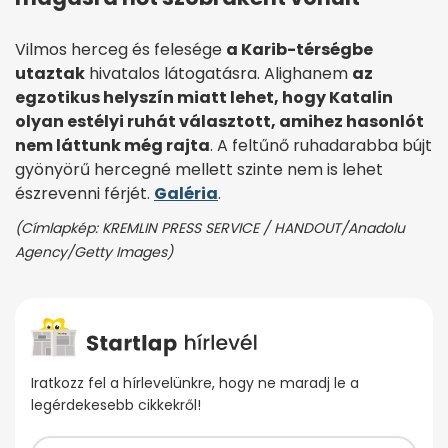
Vilmos herceg és felesége
a Karib-térségbe
utaztak
hivatalos látogatásra. Alighanem
az
egzotikus helyszín miatt lehet, hogy Katalin
olyan estélyi ruhát választott, amihez hasonlót
nem láttunk még rajta
. A feltűnő ruhadarabba bújt
gyönyörű hercegné mellett szinte nem is lehet
észrevenni férjét.
Galéria
.
(Címlapkép: KREMLIN PRESS SERVICE / HANDOUT/Anadolu
Agency/Getty Images)
Iratkozz fel a hírlevelünkre, hogy ne maradj le a
legérdekesebb cikkekről!