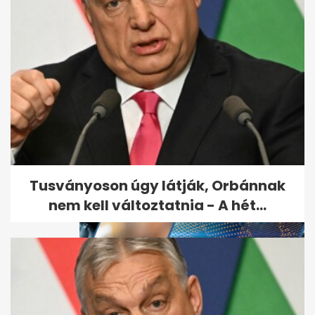
Putyin bejelentette
csodafegyverét, nyíltan
támadással fenyegette...
Tusványoson úgy látják, Orbánnak
nem kell változtatnia - A hét...