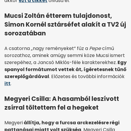
akkor
ezt a cikket
olvasd el.
Mucsi Zoltán étterem tulajdonost,
Simon Kornél sztárséfet alakít a TV2 új
sorozatában
A csatorna „nagy reményeket” fűz a
Pepe
című
sorozathoz, aminek amúgy semmi köze Mucsi ismert
szerepéhez, a Jancsó Miklós-féle karakterekhez.
Egy
spanyol formátumot vettek át, ígéretesnek tűnő
szereplőgárdával
. Előzetes és további információk
itt
.
Megyeri Csilla: A hasamból leszívott
zsírral töltettem fel a hegeket
Megyeri
állítja, hogy a furcsa arckezelésre régi
pattanásai miatt volt szükség
. Megyeri Csilla