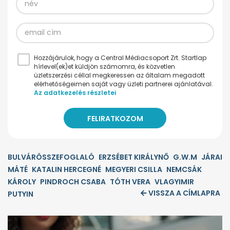
Hozzájárulok, hogy a Central Médiacsoport Zrt. Startlap
hírlevel(ek)et küldjön számomra, és közvetlen
üzletszerzési céllal megkeressen az általam megadott
elérhetőségeimen saját vagy üzleti partnerei ajánlatával.
Az adatkezelés részletei
BULVÁRÖSSZEFOGLALÓ
ERZSÉBET KIRÁLYNŐ
G.W.M
JÁRAI
MÁTÉ
KATALIN HERCEGNÉ
MEGYERI CSILLA
NEMCSÁK
KÁROLY
PINDROCH CSABA
TÓTH VERA
VLAGYIMIR
VISSZA A CÍMLAPRA
PUTYIN