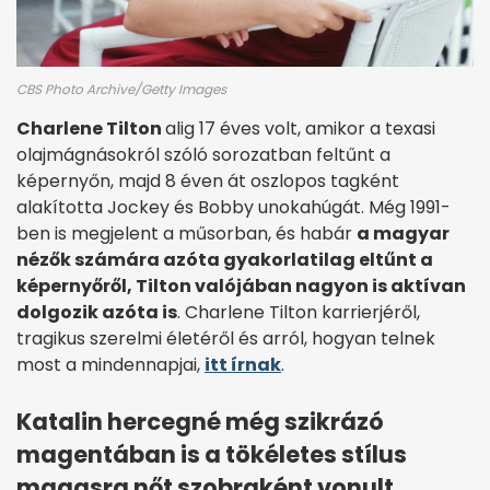
CBS Photo Archive/Getty Images
Charlene Tilton
alig 17 éves volt, amikor a texasi
olajmágnásokról szóló sorozatban feltűnt a
képernyőn, majd 8 éven át oszlopos tagként
alakította Jockey és Bobby unokahúgát. Még 1991-
ben is megjelent a műsorban, és habár
a magyar
nézők számára azóta gyakorlatilag eltűnt a
képernyőről, Tilton valójában nagyon is aktívan
dolgozik azóta is
. Charlene Tilton karrierjéről,
tragikus szerelmi életéről és arról, hogyan telnek
most a mindennapjai,
itt írnak
.
Katalin hercegné még szikrázó
magentában is a tökéletes stílus
magasra nőt szobraként vonult