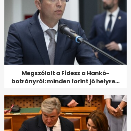
Megszólalt a Fidesz a Hankó-
botrányról: minden forint jó helyre...