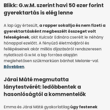
Blikk: G.w.M. szerint havi 50 ezer forint
gyerektartás is elég lenne
A lap úgy értesült,
a rapper sokallja és nem fizeti a
gyerektartásként megbeszélt összeget volt
feleségének
, akit Kulcsár Edinára cserélt le néhány
hónappal ezelőtt. A fényűző életmódjáról és
fellépéseinek akár milliós díjazásáról rendszeresen
nyilatkozó G.w.M. a lap forrása alapján
meglehetősen szűkmarkúan bánhat Melanie-val.
Bővebben
.
Járai Máté megmutatta
lánytestvérét: ledöbbentek a
hasonlóságtól a kommentelők
Emma és Járai Máté gyakorlatilag
úgy festenek