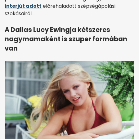
interjút adott
előrehaladott szépségápolási
szokásairól.
A Dallas Lucy Ewingja kétszeres
nagymamaként is szuper formában
van