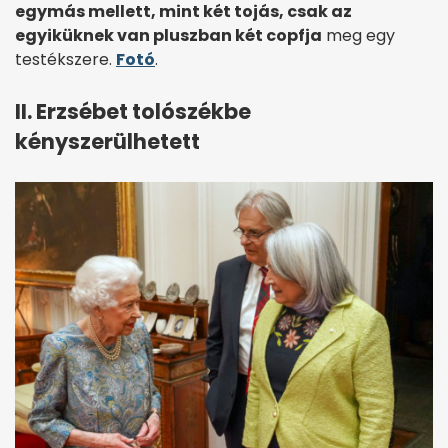
egymás mellett, mint két tojás, csak az
egyiküknek van pluszban két copfja
meg egy
testékszere.
Fotó
.
II. Erzsébet tolószékbe
kényszerülhetett