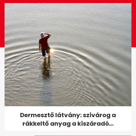
Megölték az amerikai nőt, aki
Dermesztő látvány: szivárog a
eltűnt a bulinegyedben
rákkeltő anyag a kiszáradó...