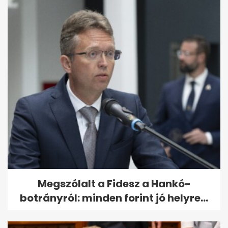
Megszólalt a Fidesz a Hankó-
botrányról: minden forint jó helyre...