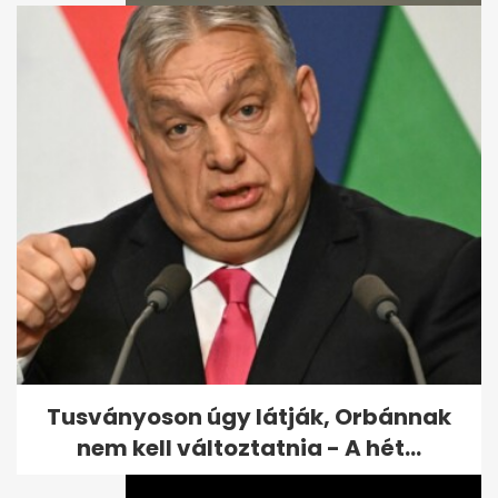
Megtalálták a
Horvátországban eltűnt
ötödik magyar kajakost
Tusványoson úgy látják, Orbánnak
nem kell változtatnia - A hét...