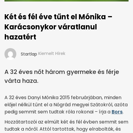
Két és fél éve tűnt el Mónika –
Karácsonykor váratlanul
hazatért
Kiemelt Hírek
Startlap
A 32 éves nőt három gyermeke és férje
várta haza.
A 32 éves Danyi Mónika 2015 feb­ruárjában, minden
előjel nélkül tűnt el a Nógrád megyei Szátokról, azóta
pedig semmit sem tudtak róla rokonai – írja a
Bors
.
Hozzátartozói az elmúlt két és fél évben semmit sem
tudtak a nőről. Attól tartottak, hogy elrabolták, és