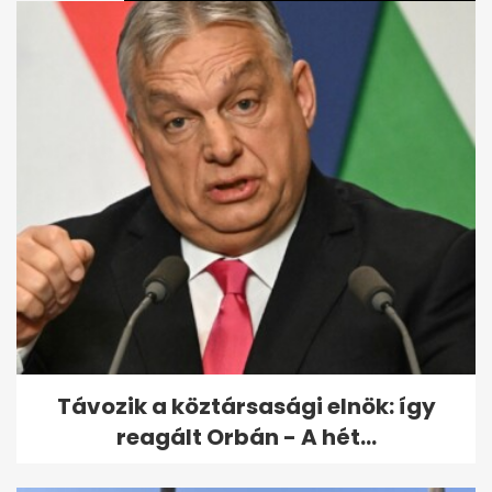
Holtan találtak rá Pindroch
Csaba sógorára
Távozik a köztársasági elnök: így
reagált Orbán - A hét...