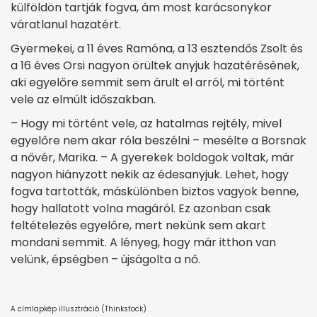
külföldön tartják fogva, ám most karácsonykor
váratlanul hazatért.
Gyermekei, a 11 éves Ramóna, a 13 esztendős Zsolt és
a 16 éves Orsi nagyon örültek anyjuk hazatérésének,
aki egyelőre semmit sem árult el arról, mi történt
vele az elmúlt időszakban.
– Hogy mi történt vele, az hatalmas rejtély, mivel
egyelőre nem akar róla beszélni – mesélte a Borsnak
a nővér, Marika. – A gyerekek boldogok voltak, már
nagyon hiányzott nekik az édesanyjuk. Lehet, hogy
fogva tartották, máskülönben biztos va­gyok benne,
hogy hallatott volna magáról. Ez azonban csak
feltételezés egyelőre, mert ne­künk sem akart
mondani semmit. A lényeg, hogy már itthon van
velünk, épségben – újságolta a nő.
A címlapkép illusztráció (Thinkstock)