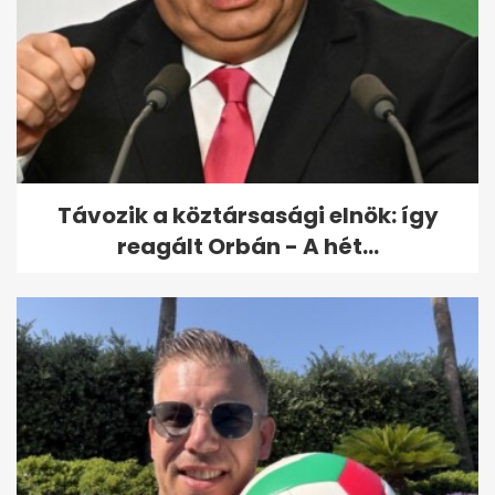
Távozik a köztársasági elnök: így
reagált Orbán - A hét...