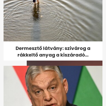
Megölték az amerikai nőt, aki
eltűnt a bulinegyedben
Dermesztő látvány: szivárog a
rákkeltő anyag a kiszáradó...