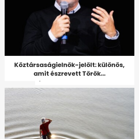
Kiakadt a horvát
Köztársaságielnök-jelölt: különös,
külügyminiszter a magyar
amit észrevett Török...
ajándékra - A hét...