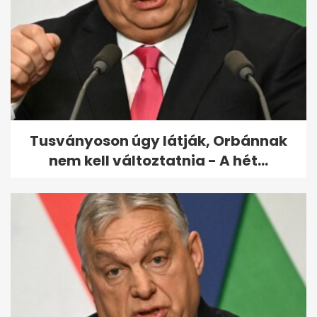
Többe kerülhet a
horvátországi nyaralás -...
Tusványoson úgy látják, Orbánnak
nem kell változtatnia - A hét...