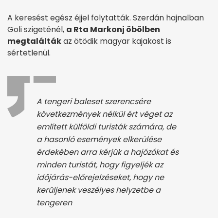
A keresést egész éjjel folytatták. Szerdán hajnalban
Goli szigeténél,
a Rta Markonj öbölben
megtalálták
az ötödik magyar kajakost is
sértetlenül.
A tengeri baleset szerencsére
következmények nélkül ért véget az
említett külföldi turisták számára, de
a hasonló események elkerülése
érdekében arra kérjük a hajózókat és
minden turistát, hogy figyeljék az
időjárás-előrejelzéseket, hogy ne
kerüljenek veszélyes helyzetbe a
tengeren