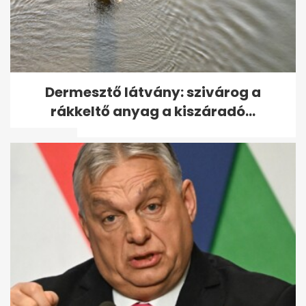
Zacher Gábor Varga
Dermesztő látvány: szivárog a
sérüléséről: "Óriásit hibázott
rákkeltő anyag a kiszáradó...
az orvosi...