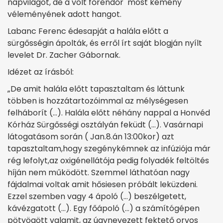
napvilágot, de a volt főrendőr most kemény
véleményének adott hangot.
Labanc Ferenc édesapját a halála előtt a
sürgősségin ápolták, és erről írt saját blogján nyílt
levelet Dr. Zacher Gábornak.
Idézet az írásból:
„De amit halála előtt tapasztaltam és láttunk
többen is hozzátartozóimmal az mélységesen
felháborít (…). Halála előtt néhány nappal a Honvéd
Kórház Sürgősségi osztályán feküdt (…). Vasárnapi
látogatásom során ( Jan.8.án 13:00kor) azt
tapasztaltam,hogy szegénykémnek az infúziója már
rég lefolyt,az oxigénellátója pedig folyadék feltöltés
híján nem működött. Szemmel láthatóan nagy
fájdalmai voltak amit hősiesen próbált leküzdeni.
Ezzel szemben vagy 4 ápoló (…) beszélgetett,
kávézgatott (…). Egy főápoló (…) a számítógépen
pötyögött valamit, az úgynevezett fektető orvos