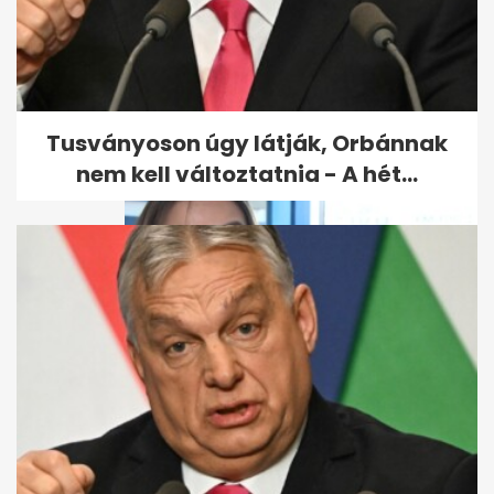
Lilu a kata-törvényről: "Akkor
mi a francnak ide Európa...
Tusványoson úgy látják, Orbánnak
nem kell változtatnia - A hét...
G.w.M. feleségének a nukleáris