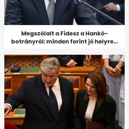
Megszólalt a Fidesz a Hankó-
botrányról: minden forint jó helyre...