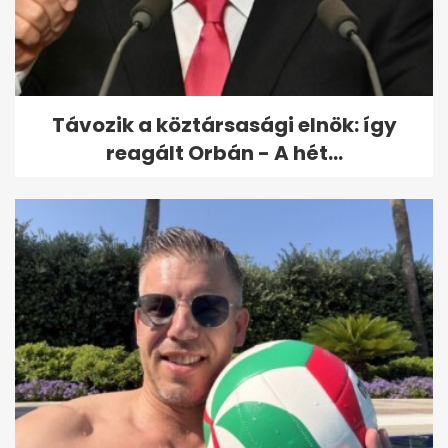
fegyverkezés a szakterülete,
a...
Távozik a köztársasági elnök: így
reagált Orbán - A hét...