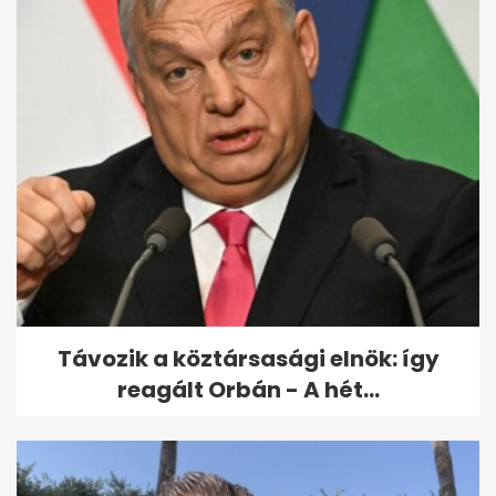
Példa nélküli, amit Ferenc
pápa karácsony második
napján tett
Távozik a köztársasági elnök: így
reagált Orbán - A hét...