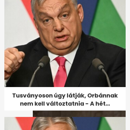
12 fontos gondolat Sulyok
Tamás rendhagyó, karácsonyi
beszédéből
Tusványoson úgy látják, Orbánnak
nem kell változtatnia - A hét...