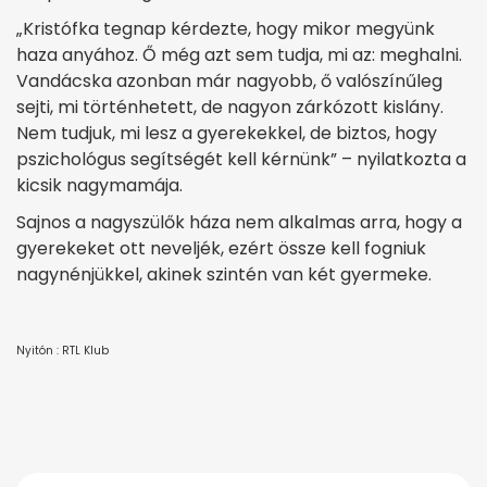
„Kristófka tegnap kérdezte, hogy mikor megyünk
haza anyához. Ő még azt sem tudja, mi az: meghalni.
Vandácska azonban már nagyobb, ő valószínűleg
sejti, mi történhetett, de nagyon zárkózott kislány.
Nem tudjuk, mi lesz a gyerekekkel, de biztos, hogy
pszichológus segítségét kell kérnünk” – nyilatkozta a
kicsik nagymamája.
Sajnos a nagyszülők háza nem alkalmas arra, hogy a
gyerekeket ott neveljék, ezért össze kell fogniuk
nagynénjükkel, akinek szintén van két gyermeke.
Nyitón : RTL Klub