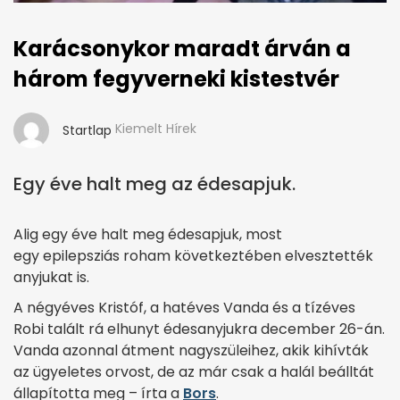
Karácsonykor maradt árván a
három fegyverneki kistestvér
Kiemelt Hírek
Startlap
Egy éve halt meg az édesapjuk.
Alig egy éve halt meg édesapjuk, most
egy epilepsziás roham következtében elvesztették
anyjukat is.
A négyéves Kristóf, a hatéves Vanda és a tízéves
Robi talált rá elhunyt édesanyjukra december 26-án.
Vanda azonnal átment nagyszüleihez, akik kihívták
az ügyeletes orvost, de az már csak a halál beálltát
állapította meg – írta a
Bors
.