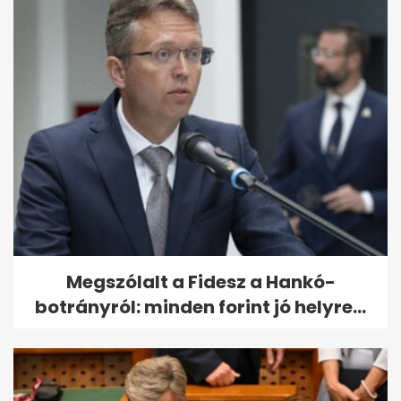
Megszólalt a Fidesz a Hankó-
botrányról: minden forint jó helyre...