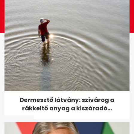
Mi történhetett Mészárosék
Dermesztő látvány: szivárog a
felcsúti karácsonyi bulijában?
rákkeltő anyag a kiszáradó...
A...