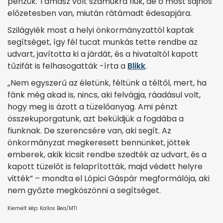
pénzük. Támasz volt számukra fiúk, de ő most sajnos
előzetesben van, miután rátámadt édesapjára.
Szilágyiék most a helyi önkormányzattól kaptak
segítséget, így fél tucat munkás tette rendbe az
udvart, javította ki a járdát, és a hivataltól kapott
tűzifát is felhasogatták -írta a
Blikk
.
„Nem egyszerű az életünk, féltünk a téltől, mert, ha
fánk még akad is, nincs, aki felvágja, ráadásul volt,
hogy meg is ázott a tüzelőanyag. Ami pénzt
összekuporgatunk, azt beküldjük a fogdába a
fiunknak. De szerencsére van, aki segít. Az
önkormányzat megkeresett bennünket, jöttek
emberek, akik kicsit rendbe szedték az udvart, és a
kapott tüzelőt is felaprították, majd védett helyre
vitték” – mondta el Lópici Gáspár megformálója, aki
nem győzte megköszönni a segítséget.
Kiemelt kép: Kallos Bea/MTI