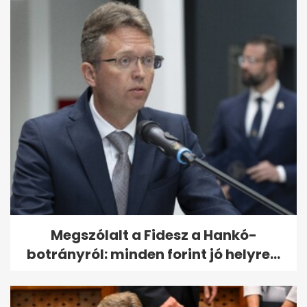
Megszólalt a Fidesz a Hankó-
botrányról: minden forint jó helyre...