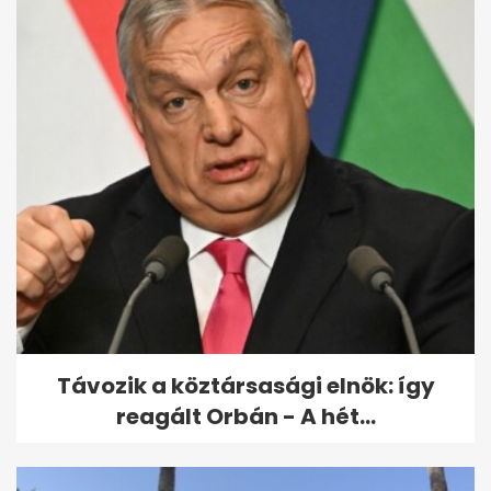
Megszólalt a Barátok közt
kellékese: "Én vagyok, aki
megöltem...
Távozik a köztársasági elnök: így
reagált Orbán - A hét...