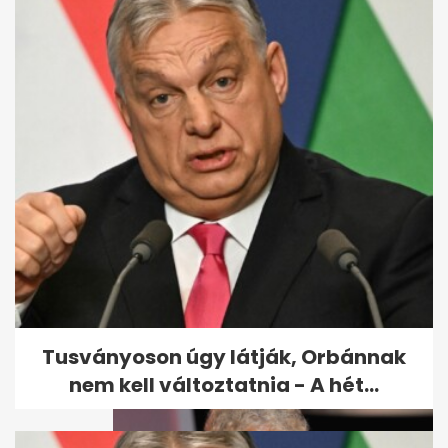
Dobó Kata hosszú évek után
először megmutatta
kislányát,...
Tusványoson úgy látják, Orbánnak
nem kell változtatnia - A hét...