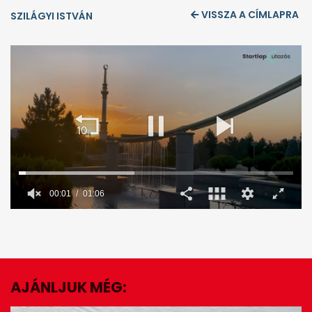
VISSZA A CÍMLAPRA
SZILÁGYI ISTVÁN
00:02
01:06
0
seconds
of
1
minute,
6
seconds
AJÁNLJUK MÉG:
EZ IS ÉRDEKELHET