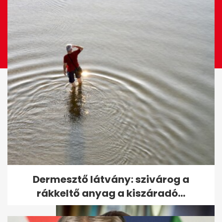
Elhunyt Szilágyi István
Dermesztő látvány: szivárog a
rákkeltő anyag a kiszáradó...