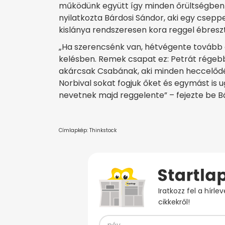
működünk együtt így minden őrültségben 
nyilatkozta Bárdosi Sándor, aki egy csepp
kislánya rendszeresen kora reggel ébreszt
„Ha szerencsénk van, hétvégente tovább a
kelésben. Remek csapat ez: Petrát régebb 
akárcsak Csabának, aki minden heccelődést
Norbival sokat fogjuk őket és egymást is 
nevetnek majd reggelente” – fejezte be B
Címlapkép: Thinkstock
Iratkozz fel a hírl
cikkekről!