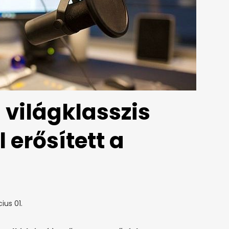
: világklasszis
 erősített a
ius 01.