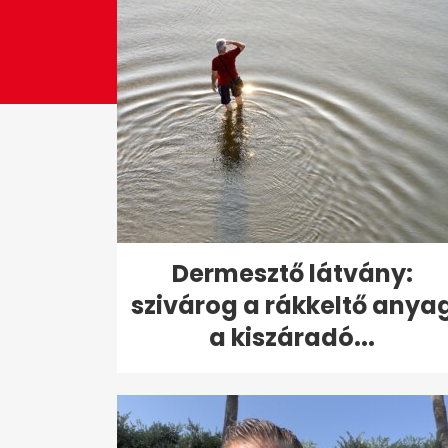
Dermesztő látvány:
szivárog a rákkeltő anya
a kiszáradó...