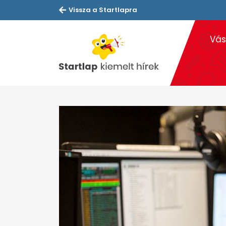
Vissza a Startlapra
Vás