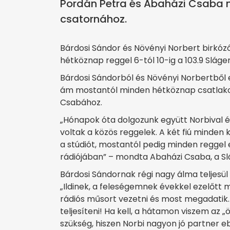
Pordán Petra és Abaházi Csaba m
csatornához.
Bárdosi Sándor és Növényi Norbert birkózó
hétköznap reggel 6-tól 10-ig a 103.9 Sláge
Bárdosi Sándorból és Növényi Norbertből 
ám mostantól minden hétköznap csatlako
Csabához.
„Hónapok óta dolgozunk együtt Norbival és 
voltak a közös reggelek. A két fiú minde
a stúdiót, mostantól pedig minden reggel 
rádiójában” – mondta Abaházi Csaba, a S
Bárdosi Sándornak régi nagy álma teljesül 
„Ildinek, a feleségemnek évekkel ezelőt
rádiós műsort vezetni és most megadatik. 
teljesíteni! Ha kell, a hátamon viszem az 
szükség, hiszen Norbi nagyon jó partner e