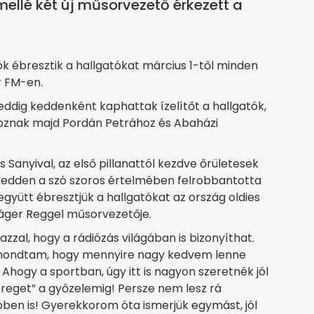
ellé két új műsorvezető érkezett a
k ébresztik a hallgatókat március 1-től minden
r FM-en.
eddig keddenként kaphattak ízelítőt a hallgatók,
znak majd Pordán Petrához és Abaházi
Sanyival, az első pillanattól kezdve őrületesek
n kedden a szó szoros értelmében felrobbantotta
együtt ébresztjük a hallgatókat az ország oldies
láger Reggel műsorvezetője.
azzal, hogy a rádiózás világában is bizonyíthat.
t mondtam, hogy mennyire nagy kedvem lenne
Ahogy a sportban, úgy itt is nagyon szeretnék jól
„öreget” a győzelemig! Persze nem lesz rá
bben is! Gyerekkorom óta ismerjük egymást, jól