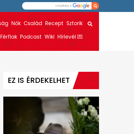
ság
Nők
Család
Recept
Sztorik
Férfiak
Podcast
Wiki
Hírlevél 💌
EZ IS ÉRDEKELHET