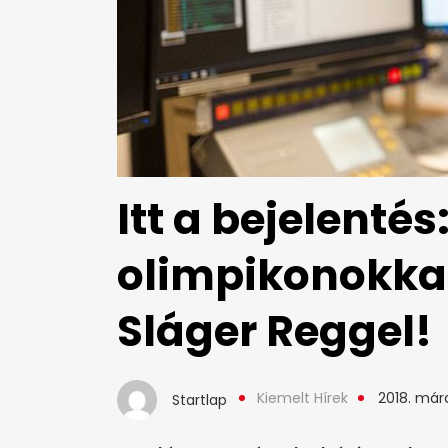
Itt a bejelentés
olimpikonokkal
Sláger Reggel!
Kiemelt Hírek
2018. márc
Startlap