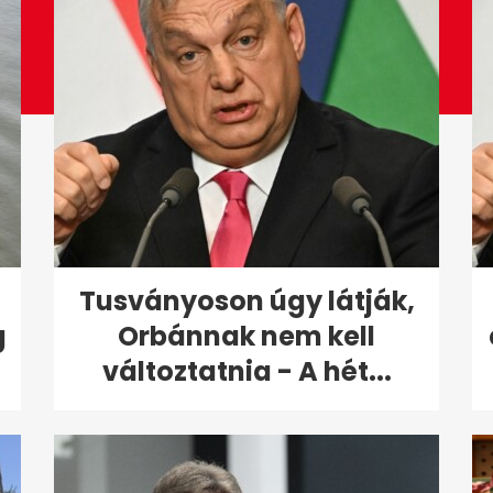
Tusványoson úgy látják,
g
Orbánnak nem kell
változtatnia - A hét...