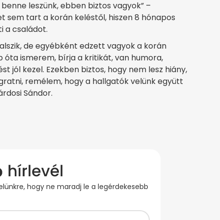
benne leszünk, ebben biztos vagyok” –
et sem tart a korán keléstől, hiszen 8 hónapos
i a családot.
lszik, de egyébként edzett vagyok a korán
óta ismerem, bírja a kritikát, van humora,
 jól kezel. Ezekben biztos, hogy nem lesz hiány,
ugratni, remélem, hogy a hallgatók velünk együtt
árdosi Sándor.
evelünkre, hogy ne maradj le a legérdekesebb