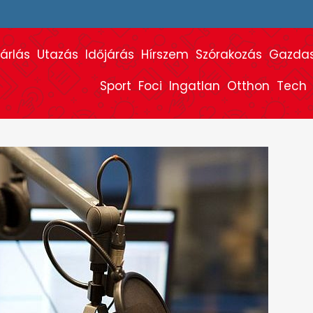
árlás
Utazás
Időjárás
Hírszem
Szórakozás
Gazda
Sport
Foci
Ingatlan
Otthon
Tech