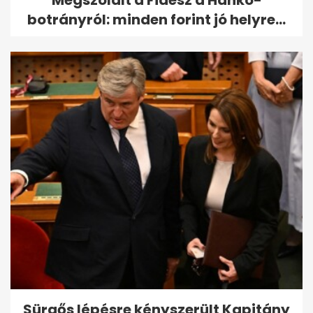
botrányról: minden forint jó helyre...
Sürgős lépésre kényszerült Kapitány