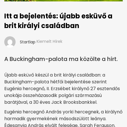
Itt a bejelentés: újabb esküvő a
brit királyi családban
Kiemelt Hírek
Startlap
A Buckingham-palota ma közölte a hírt.
Újabb esküvő készül a brit királyi családban: a
Buckingham-palota hétfői bejelentése szerint
Eugénia hercegnő, II. Erzsébet királynő 27 esztendős
unokája összeházasodik polgári származású
barátjával, a 30 éves Jack Brooksbankkel.
Eugénia hercegnő András yorki hercegnek, a királynő
harmadik gyermekének másodszülött leánya.
Édesanyja András elvált felesége, Sarah Ferguson.