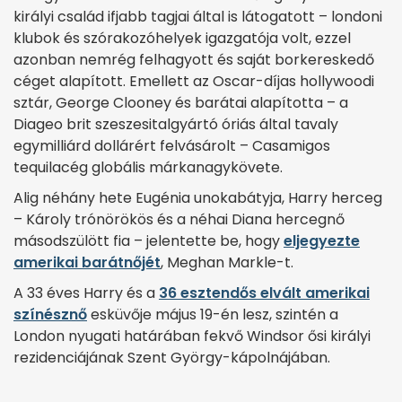
királyi család ifjabb tagjai által is látogatott – londoni
klubok és szórakozóhelyek igazgatója volt, ezzel
azonban nemrég felhagyott és saját borkereskedő
céget alapított. Emellett az Oscar-díjas hollywoodi
sztár, George Clooney és barátai alapította – a
Diageo brit szeszesitalgyártó óriás által tavaly
egymilliárd dollárért felvásárolt – Casamigos
tequilacég globális márkanagykövete.
Alig néhány hete Eugénia unokabátyja, Harry herceg
– Károly trónörökös és a néhai Diana hercegnő
másodszülött fia – jelentette be, hogy
eljegyezte
amerikai barátnőjét
, Meghan Markle-t.
A 33 éves Harry és a
36 esztendős elvált amerikai
színésznő
esküvője május 19-én lesz, szintén a
London nyugati határában fekvő Windsor ősi királyi
rezidenciájának Szent György-kápolnájában.