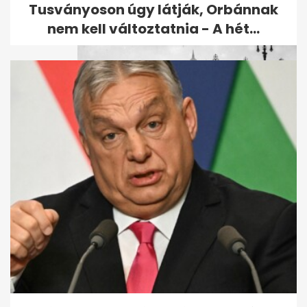
Tusványoson úgy látják, Orbánnak
nem kell változtatnia - A hét...
Mennyire ismered a régi
Budapestet? Kvíz