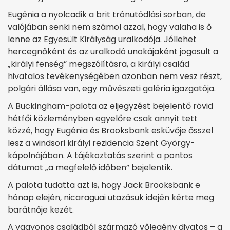
Eugénia a nyolcadik a brit trónutódlási sorban, de
valójában senki nem számol azzal, hogy valaha is ő
lenne az Egyesült Királyság uralkodója. Jóllehet
hercegnőként és az uralkodó unokájaként jogosult a
„királyi fenség” megszólításra, a királyi család
hivatalos tevékenységében azonban nem vesz részt,
polgári állása van, egy művészeti galéria igazgatója.
A Buckingham-palota az eljegyzést bejelentő rövid
hétfői közleményben egyelőre csak annyit tett
közzé, hogy Eugénia és Brooksbank esküvője ősszel
lesz a windsori királyi rezidencia Szent György-
kápolnájában. A tájékoztatás szerint a pontos
dátumot „a megfelelő időben” bejelentik.
A palota tudatta azt is, hogy Jack Brooksbank e
hónap elején, nicaraguai utazásuk idején kérte meg
barátnője kezét.
A vagyonos családból származó vőlegény divatos – a