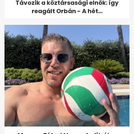
Távozik a köztársasági elnök: így
reagált Orbán - A hét...