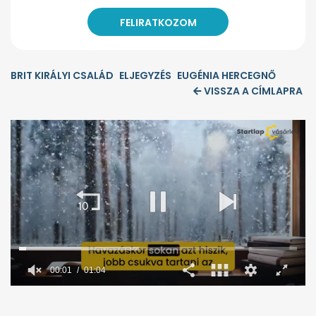
BRIT KIRÁLYI CSALÁD
ELJEGYZÉS
EUGÉNIA HERCEGNŐ
VISSZA A CÍMLAPRA
00:02
01:04
0
seconds
of