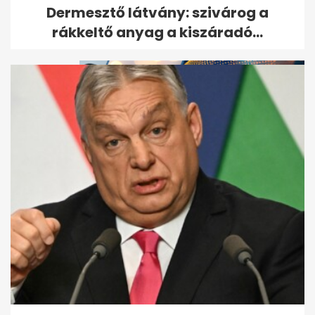
Kvíz: mindent tudsz a brit
Dermesztő látvány: szivárog a
királyi családról?
rákkeltő anyag a kiszáradó...
Kate Middleton különleges
ajándékot kapott Károly
királytól