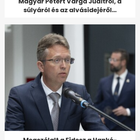
Magyar Pétert Varga Juditról, a
súlyáról és az alvásidejéről...
Megszólalt a Fidesz a Hankó-