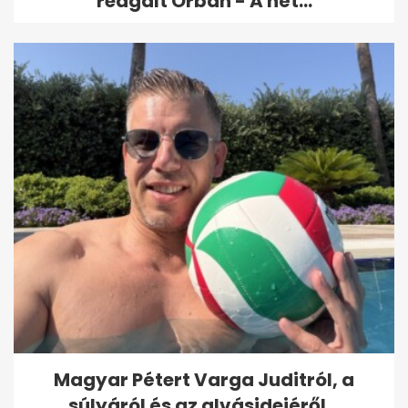
reagált Orbán - A hét...
Magyar Pétert Varga Juditról, a
súlyáról és az alvásidejéről...