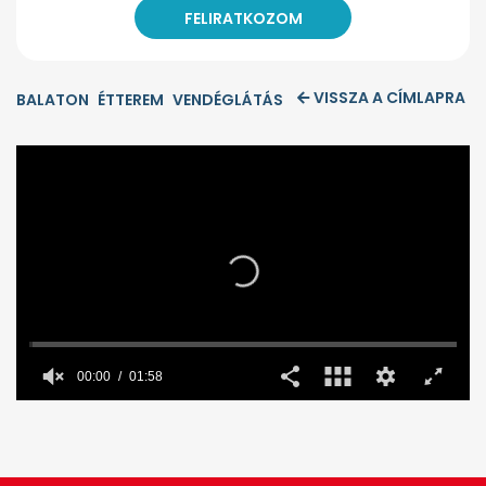
VISSZA A CÍMLAPRA
BALATON
ÉTTEREM
VENDÉGLÁTÁS
00:00
01:58
0
seconds
of
1
minute,