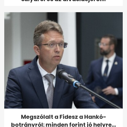
Megszólalt a Fidesz a Hankó-
botrányról: minden forint jó helyre...