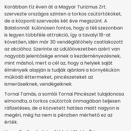
Korábban tíz éven át a Magyar Turizmus Zrt.
szervezte országos szinten a torkos csütörtököket,
de a központi szervezés két éve megszűnt. A
Balatonnál különösen fontos, hogy a téli szezonban
is legyen többféle attrakció, így a tavalyi 18-at
követően, idén már 30 vendéglátóhely csatlakozott
az akcióhoz. Szerinte az üdülőövezetben azért van
nagyobb jelentősége ennek a kezdeményezésnek,
mint máshol, mert a cél az, hogy a helyiek saját
élményeik alapján is tudják ajánlani a környékükön
működő éttermeket, pincészeteket az
ismerőseiknek, vendégeiknek.
Tornai Tamás, a somlói Tornai Pincészet tulajdonosa
elmondta, a torkos csütörtök önmagában teljesen
ráfizetéses, de a közvetett hatása miatt nagyon is
megéri, még ha nem is pénzben mérhető ez az
érték.