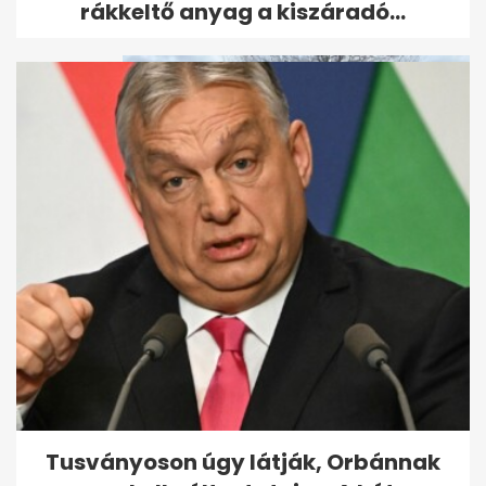
rákkeltő anyag a kiszáradó...
Elképesztő félméteres kilátó
és "nádkorona-sétány" épült...
Tusványoson úgy látják, Orbánnak