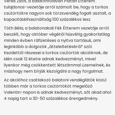
Veres Zsolt, a balatonföldvári Platán Étterem
tulajdonos-vezetője arról számolt be, hogy a torkos
csütörtökre nagyon sok törzsvendég fogalt asztalt, a
kapacitáskihasználtság 100 százalékos lesz.
Tóth Béla, a balatonakali Fék Étterem vezetője arról
beszélt, hogy október végétől húsvétig gyakorlatilag
minden évben ráfizetéses a nyitva tartásuk, ami
leginkább a dolgozók „átteleltetéséről” szól.
Kezdettől részesei a torkos csütörtök akcióknak, de
idén csak 12 ételre adnak kedvezményt, mivel
ilyenkor még csökkentett létszámmal üzemelnek, és
máshogy nem bírják kiszolgálni a nagy forgalmat.
Az akcióhoz csatlakozó balatoni vendéglátók közül
többen már a torkos csütörtököt megelőző
Valentin-napon is adnak kedvezményt, sőt akad ahol
4 napig tart a 30-50 százalékos árengedmény.