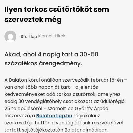
Ilyen torkos csütörtököt sem
szerveztek még
Kiemelt Hírek
Startlap
Akad, ahol 4 napig tart a 30-50
százalékos árengedmény.
A Balaton körül önállóan szerveződik február 15-én –
van ahol több napon át tart – a jelentős
kedvezményeket adó torkos csütörtök, amelyhez
eddig 30 vendéglátóhely csatlakozott az üdülőrégió
25 településéről – számolt be Győrffy Árpád
főszervező, a
Balatontipp.hu
régiókalauz
szerkesztője hétfőn a vendéglátósok részvételével
tartott sajtótájékoztatón Balatonalmádiban.