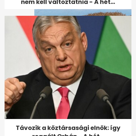
nem kell változtatnia - A hét...
Megbillent a Balaton
Távozik a köztársasági elnök: így