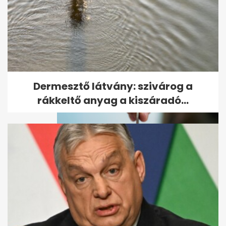
Sorra zárnak be Schobert
Norbi boltjai
Dermesztő látvány: szivárog a
rákkeltő anyag a kiszáradó...