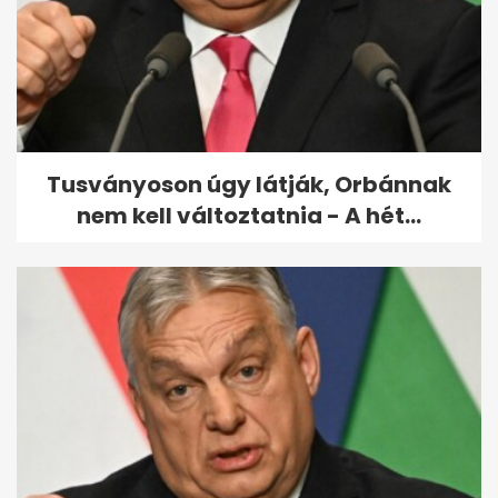
Biztosan jól tudsz spórolni?
Kvíz
Tusványoson úgy látják, Orbánnak
nem kell változtatnia - A hét...