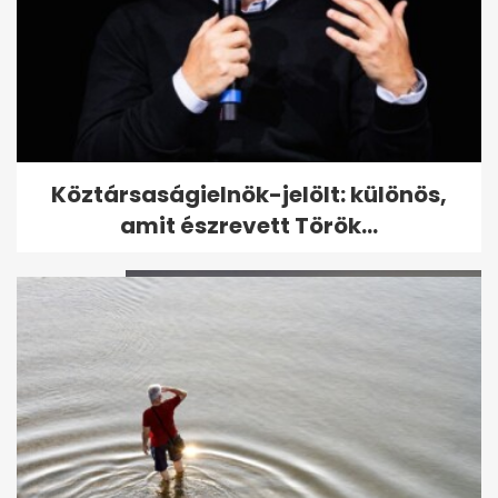
Berki Mazsi egy 75 milliós
Köztársaságielnök-jelölt: különös,
luxusautót vezet
amit észrevett Török...