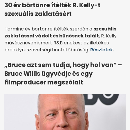
30 év börtönre ítélték R. Kelly-t
szexuális zaklatásért
Harminc év börtönre ítélték szerdán a
szexuális
zaklatással vádolt és bűnösnek talált
, R. Kelly
művésznéven ismert R&B énekest az illetékes
brooklyni szövetségi büntetőbíróság.
Részletek
.
„Bruce azt sem tudja, hogy hol van” –
Bruce Willis ügyvédje és egy
filmproducer megszólalt