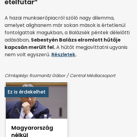
ételfutár”
A hazai munkaerőpiacról szóló nagy dilemma,
amelyet alighanem már sokan mások is értetlenül
fontolgattak magukban, a Balázsék péntek délelőtti
adásában,
Sebestyén Balázs elromlott hűtője
kapcsán merült fel.
A hűtőt megjavíttatni ugyanis
nem volt egyszerű.
Részletek
.
Címlapkép: Rozmanitz Gábor / Central Médiacsoport
Ez is érdekelhet
Magyarország
nélkül