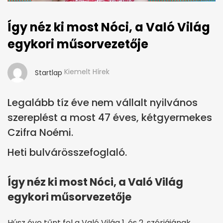
Így néz ki most Nóci, a Való Világ
egykori műsorvezetője
Kiemelt Hírek
Startlap
Legalább tíz éve nem vállalt nyilvános
szereplést a most 47 éves, kétgyermekes
Czifra Noémi.
Heti bulvárösszefoglaló.
Így néz ki most Nóci, a Való Világ
egykori műsorvezetője
Húsz éve tűnt fel a Való Világ 1. és 2. szériájának