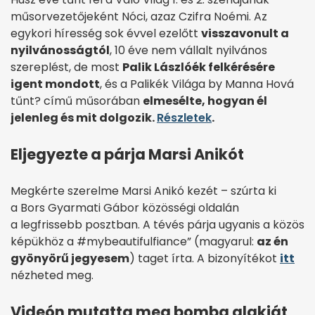
műsorvezetőjeként Nóci, azaz Czifra Noémi. Az
egykori híresség sok évvel ezelőtt
visszavonult a
nyilvánosságtól
, 10 éve nem vállalt nyilvános
szereplést, de most
Palik Lászlóék felkérésére
igent mondott
, és a Palikék Világa by Manna Hová
tűnt? című műsorában
elmesélte, hogyan él
jelenleg és mit dolgozik.
Részletek
.
Eljegyezte a párja Marsi Anikót
Megkérte szerelme Marsi Anikó kezét – szúrta ki
a Bors Gyarmati Gábor közösségi oldalán
a legfrissebb posztban. A tévés párja ugyanis a közös
képükhöz a #mybeautifulfiance” (magyarul:
az én
gyönyörű jegyesem
) taget írta. A bizonyítékot
itt
nézheted meg.
Videón mutatta meg bomba alakját