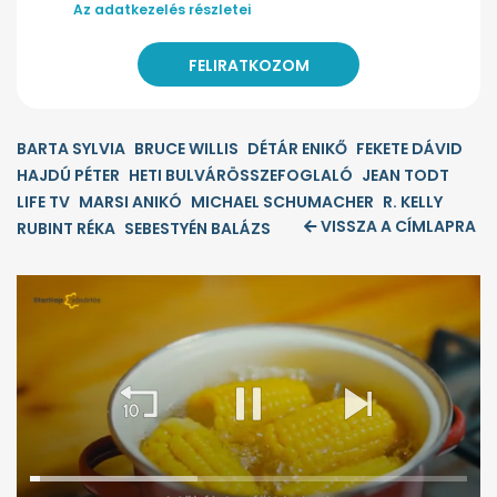
Az adatkezelés részletei
BARTA SYLVIA
BRUCE WILLIS
DÉTÁR ENIKŐ
FEKETE DÁVID
HAJDÚ PÉTER
HETI BULVÁRÖSSZEFOGLALÓ
JEAN TODT
LIFE TV
MARSI ANIKÓ
MICHAEL SCHUMACHER
R. KELLY
VISSZA A CÍMLAPRA
RUBINT RÉKA
SEBESTYÉN BALÁZS