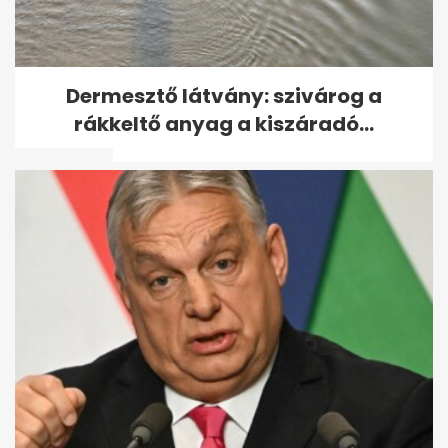
11 év után először mutatkozott
Dermesztő látvány: szivárog a
nyilvánosan Michael
rákkeltő anyag a kiszáradó...
Schumacher