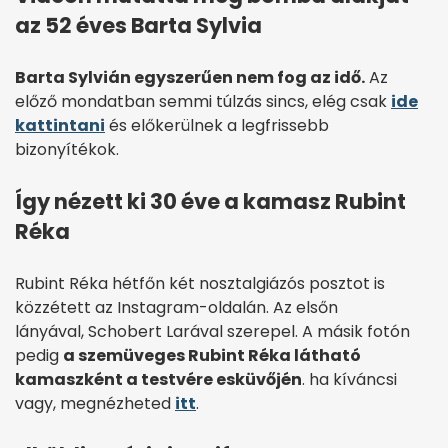
az 52 éves Barta Sylvia
Barta Sylvián egyszerűen nem fog az idő.
Az
előző mondatban semmi túlzás sincs, elég csak
ide
kattintani
és előkerülnek a legfrissebb
bizonyítékok.
Így nézett ki 30 éve a kamasz Rubint
Réka
Rubint Réka hétfőn két nosztalgiázós posztot is
közzétett az Instagram-oldalán. Az elsőn
lányával, Schobert Larával szerepel. A másik fotón
pedig
a szemüveges Rubint Réka látható
kamaszként a testvére esküvőjén
. ha kíváncsi
vagy, megnézheted
itt
.