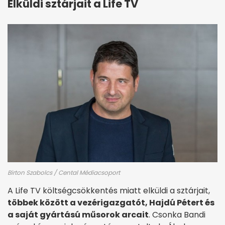
Elküldi sztárjait a Life TV
Birton Szabolcs / Cental Médiacsoport
A Life TV költségcsökkentés miatt elküldi a sztárjait,
többek között a vezérigazgatót, Hajdú Pétert és
a saját gyártású műsorok arcait
. Csonka Bandi