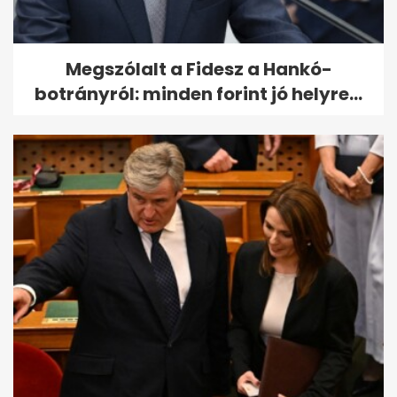
Megszólalt a Fidesz a Hankó-
botrányról: minden forint jó helyre...