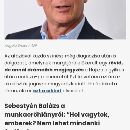
Angela Weiss / AFP
Az afáziával küzdő színész még diagnózisa után is
dolgozott, amelynek margójára előkerült egy
rövid,
de annál drámaibb megjegyzés
a Hajsza a gyilkos
után rendező-producerétől. Ezt követően aztán az
akciósztár jogásza magyarázkodott. Ha érdekel a
téma, akkor
ezt a cikket
olvasd el.
Sebestyén Balázs a
munkaerőhiányról: “Hol vagytok,
emberek? Nem lehet mindenki