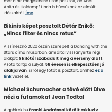
már a hír megjelenése után posztolt, de Ábel
Anita és Holdampf Linda is búcsúznak az elmúlt
időszaktól.
Íme
.
Bikinis képet posztolt Détár Enikő:
„Nincs filter és nincs retus”
A színésznő 2020 őszén szerepelt a Dancing with the
Stars című műsorban, ami által visszanyerte régi
alakját:
5 kilótól szabadult meg a verseny alatt
.
Azóta tartja a súlyát,
58 évesen is elképesztően jó
alakja van
. Erről egy fotót is posztolt, amihez
ez a
link
vezet el.
Michael Schumacher a tévé előtt ülve
nézi a futamokat Jean Todtal
A gphirek.hu
Frankl Andrással közölt exkluzív