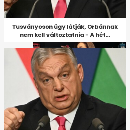
Így búcsúztak Boros Lajostól
pályatársai
Tusványoson úgy látják, Orbánnak
nem kell változtatnia - A hét...
Varga Judit interjúját
húsvéthétfőn is leadják a