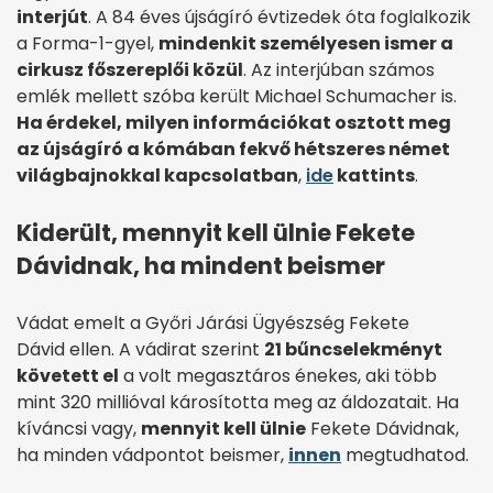
interjút
. A 84 éves újságíró évtizedek óta foglalkozik
a Forma-1-gyel,
mindenkit személyesen ismer a
cirkusz főszereplői közül
. Az interjúban számos
emlék mellett szóba került Michael Schumacher is.
Ha érdekel, milyen információkat osztott meg
az újságíró a kómában fekvő hétszeres német
világbajnokkal kapcsolatban
,
ide
kattints
.
Kiderült, mennyit kell ülnie Fekete
Dávidnak, ha mindent beismer
Vádat emelt a Győri Járási Ügyészség Fekete
Dávid ellen. A vádirat szerint
21 bűncselekményt
követett el
a volt megasztáros énekes, aki több
mint 320 millióval károsította meg az áldozatait. Ha
kíváncsi vagy,
mennyit kell ülnie
Fekete Dávidnak,
ha minden vádpontot beismer,
innen
megtudhatod.