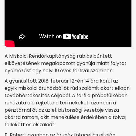
A Miskolci Rendőrkapitányság rablás bűntett
elkövetésének megalapozott gyanúja miatt folytat
nyomozást egy helyi 19 éves férfival szemben.
A gyanúsított 2018. február 12-én 14 óra körül az
egyik miskolci áruházból öt rúd szalámit akart ellopni
továbbértékesítés céljából. A férfi a próbafülkében
ruházata alá rejtette a termékeket, azonban a
pénztárnál őt az üzlet biztonsági vezetője vissza
akarta tartani, akit menekülése érdekében a tolvaj
fellökött és elszaladt.
B. Róbert azonban az áruház fotocellás ajtaján