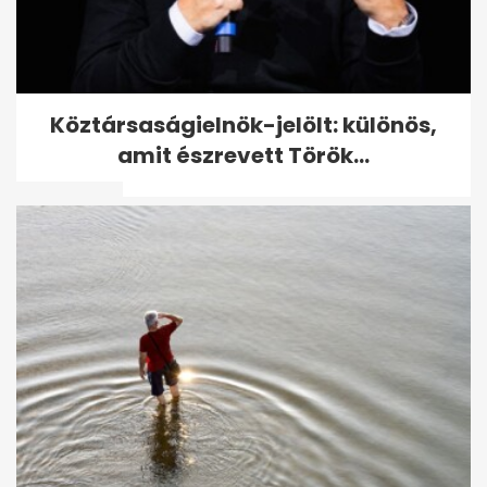
Magyar nőkről készült
Köztársaságielnök-jelölt: különös,
lesifotókat is feltöltöttek egy
amit észrevett Török...
oldalra,...