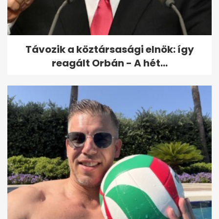
Távozik a köztársasági elnök: így
reagált Orbán - A hét...