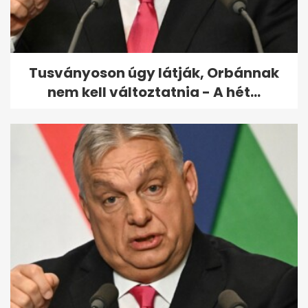
nem történt bűncselekmény
Tusványoson úgy látják, Orbánnak
nem kell változtatnia - A hét...