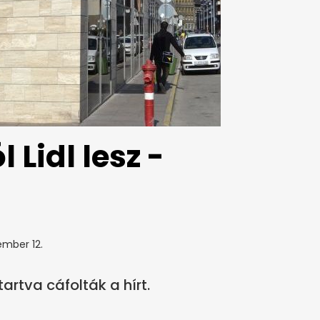
 Lidl lesz -
ember 12.
artva cáfolták a hírt.