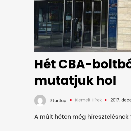
Hét CBA-boltból
mutatjuk hol
Kiemelt Hírek
2017. dec
Startlap
A múlt héten még híresztelésnek t