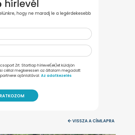
evelünkre, hogy ne maradj le a legérdekesebb
oport Zrt. Startlap hírlevel(ek)et küldjön
ési céllal megkeressen az általam megadott
partnerei ajánlatával.
Az adatkezelés
VISSZA A CÍMLAPRA