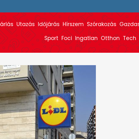
árlás
Utazás
Időjárás
Hírszem
Szórakozás
Gazda
Sport
Foci
Ingatlan
Otthon
Tech