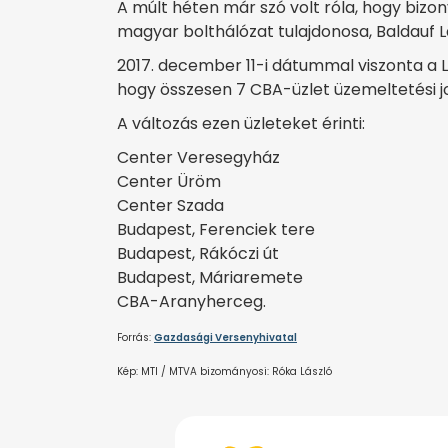
A múlt héten már szó volt róla, hogy bizon
magyar bolthálózat tulajdonosa, Baldauf Lá
2017. december 11-i dátummal viszonta a L
hogy összesen 7 CBA-üzlet üzemeltetési jo
A változás ezen üzleteket érinti:
Center Veresegyház
Center Üröm
Center Szada
Budapest, Ferenciek tere
Budapest, Rákóczi út
Budapest, Máriaremete
CBA-Aranyherceg.
Forrás:
Gazdasági Versenyhivatal
Kép: MTI / MTVA bizományosi: Róka László