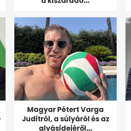
a kiszáradó...
Magyar Pétert Varga
-
Juditról, a súlyáról és az
alvásidejéről...