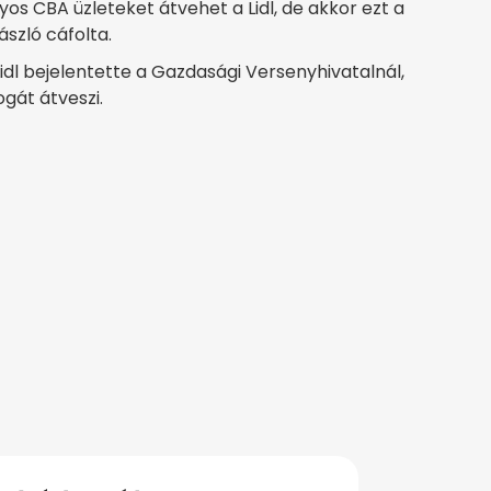
yos CBA üzleteket átvehet a Lidl, de akkor ezt a
szló cáfolta.
idl bejelentette a Gazdasági Versenyhivatalnál,
gát átveszi.