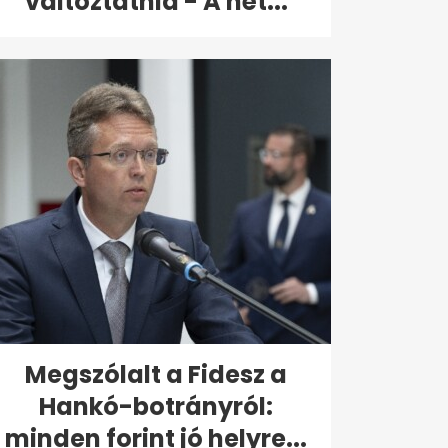
változtatnia - A hét...
Megszólalt a Fidesz a
Hankó-botrányról:
minden forint jó helyre...