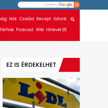
ság
Nők
Család
Recept
Sztorik
Férfiak
Podcast
Wiki
Hírlevél 💌
EZ IS ÉRDEKELHET