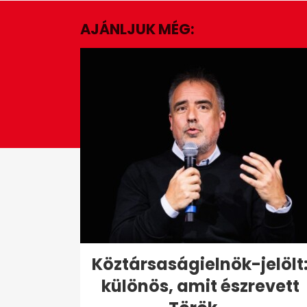
1
minute,
AJÁNLJUK MÉG:
39
seconds
Volume
0%
Köztársaságielnök-jelölt
különös, amit észrevett