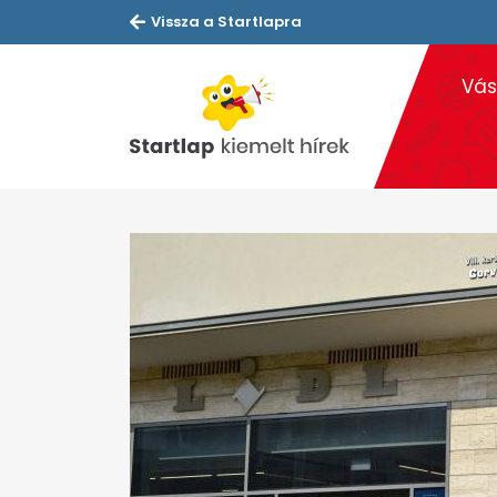
Vissza a Startlapra
Vás