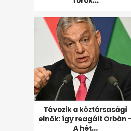
Török...
Távozik a köztársasági
elnök: így reagált Orbán 
A hét...