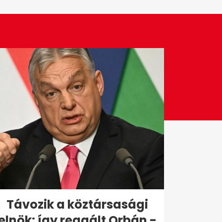
Távozik a köztársasági
elnök: így reagált Orbán -