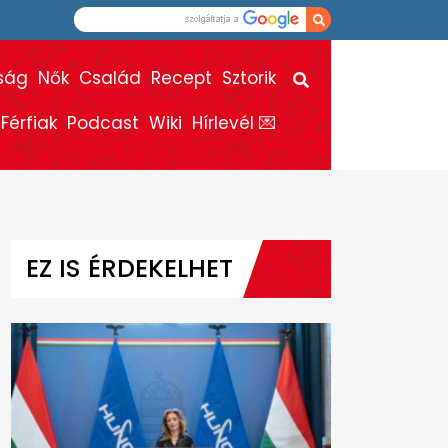
ság
Nők
Család
Recept
Sztorik
Férfiak
Podcast
Wiki
Hírlevél 💌
EZ IS ÉRDEKELHET