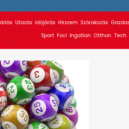
árlás
Utazás
Időjárás
Hírszem
Szórakozás
Gazda
Sport
Foci
Ingatlan
Otthon
Tech