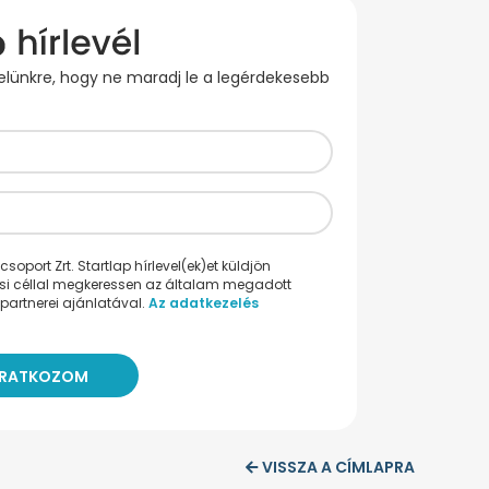
evelünkre, hogy ne maradj le a legérdekesebb
oport Zrt. Startlap hírlevel(ek)et küldjön
ési céllal megkeressen az általam megadott
partnerei ajánlatával.
Az adatkezelés
VISSZA A CÍMLAPRA