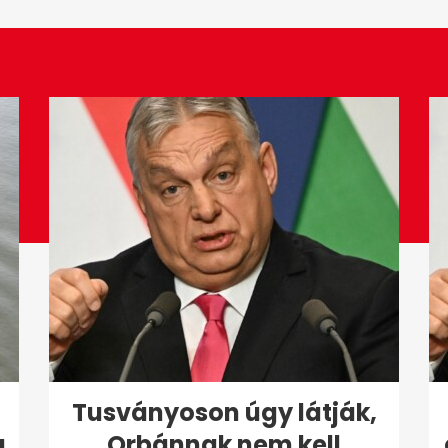
Tusványoson úgy látják,
g
Orbánnak nem kell