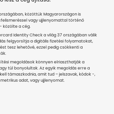
b országában, közöttük Magyarországon is
cfelismeréssel vagy ujjlenyomattal történő
– közölte a cég.
ercard Identity Check a világ 37 országában válik
ás felgyorsítja a digitális fizetési folyamatokat,
ést tesz lehetővé, ezzel pedig csökkenti a
ák.
sítési megoldások könnyen elriaszthatják a
vagy túl bonyolultak. Az egyik megoldás erre a
ll támaszkodnia, amit tud – jelszavak, kódok -,
metrikus adat, vagy ujjlenyomat.