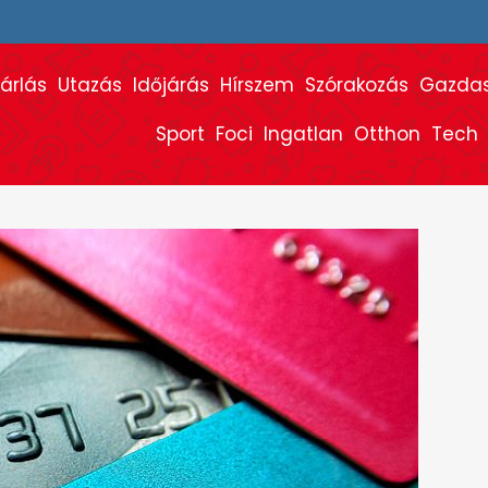
árlás
Utazás
Időjárás
Hírszem
Szórakozás
Gazda
Sport
Foci
Ingatlan
Otthon
Tech