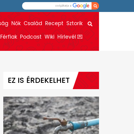
ság
Nők
Család
Recept
Sztorik
Férfiak
Podcast
Wiki
Hírlevél 💌
EZ IS ÉRDEKELHET