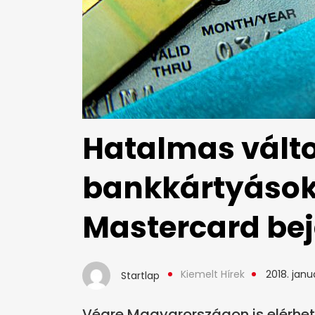
Hatalmas válto
bankkártyásokr
Mastercard bej
Kiemelt Hírek
2018. janu
Startlap
Végre Magyarországon is elérhető