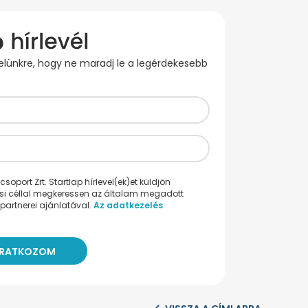
evelünkre, hogy ne maradj le a legérdekesebb
oport Zrt. Startlap hírlevel(ek)et küldjön
ési céllal megkeressen az általam megadott
partnerei ajánlatával.
Az adatkezelés