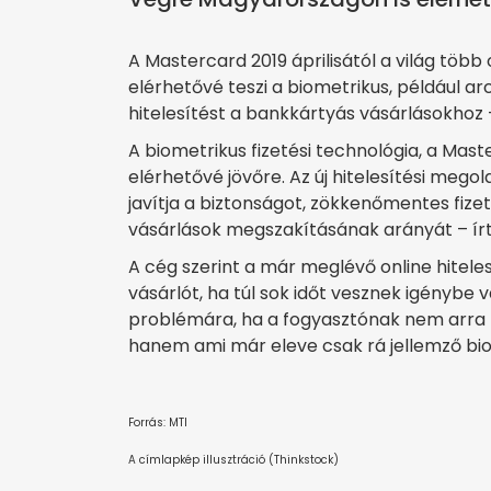
A Mastercard 2019 áprilisától a világ töb
elérhetővé teszi a biometrikus, például ar
hitelesítést a bankkártyás vásárlásokhoz 
A biometrikus fizetési technológia, a Mast
elérhetővé jövőre. Az új hitelesítési megold
javítja a biztonságot, zökkenőmentes fizet
vásárlások megszakításának arányát – írt
A cég szerint a már meglévő online hitele
vásárlót, ha túl sok időt vesznek igénybe 
problémára, ha a fogyasztónak nem arra ke
hanem ami már eleve csak rá jellemző bio
Forrás: MTI
A címlapkép illusztráció (Thinkstock)