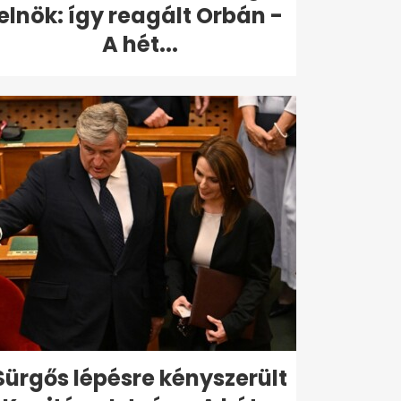
elnök: így reagált Orbán -
A hét...
Sürgős lépésre kényszerült