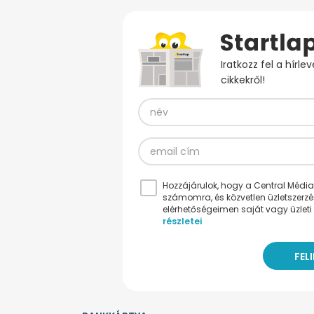
Iratkozz fel a hírl
cikkekről!
Hozzájárulok, hogy a Central Médiacs
számomra, és közvetlen üzletszerz
elérhetőségeimen saját vagy üzleti 
részletei