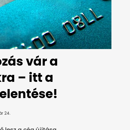
zás vár a
a – itt a
elentése!
ár 24.
 lesz a cég újítása.