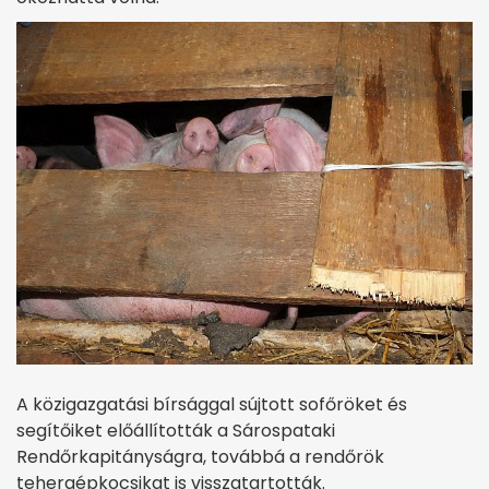
A közigazgatási bírsággal sújtott sofőröket és
segítőiket előállították a Sárospataki
Rendőrkapitányságra, továbbá a rendőrök
tehergépkocsikat is visszatartották.