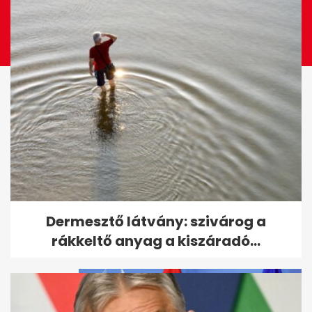
Megszökött a több száz állatot
Dermesztő látvány: szivárog a
brutálisan megkínzó nő
rákkeltő anyag a kiszáradó...