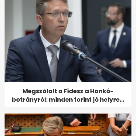
Megszólalt a Fidesz a Hankó-
botrányról: minden forint jó helyre...