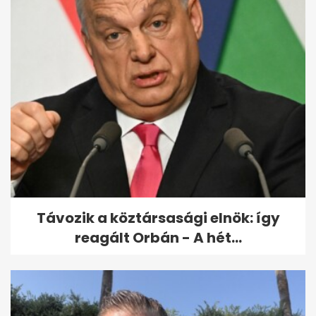
A Kétfarkú Kutya Párt 5 perce
az M1-en: megcsörrent a
telefon
Távozik a köztársasági elnök: így
reagált Orbán - A hét...