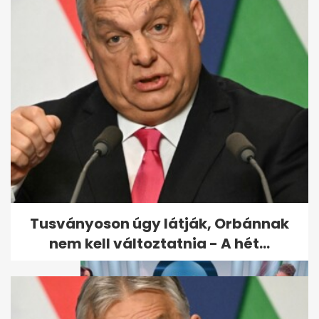
Népszava: milliárdos
gyorssegélyt küld
Magyarországnak az EU
Tusványoson úgy látják, Orbánnak
nem kell változtatnia - A hét...