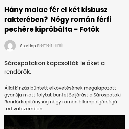
Hány malac fér el két kisbusz
rakterében? Négy román férfi
pechére kipróbálta - Fotók
Kiemelt Hírek
Startlap
Sárospatakon kapcsolták le őket a
rendőrök.
Állatkínzás bűntett elkövetésének megalapozott
gyanúja miatt folytat büntetőeljárást a Sárospataki
Rendőrkapitányság négy román állampolgárságú
férfival szemben.