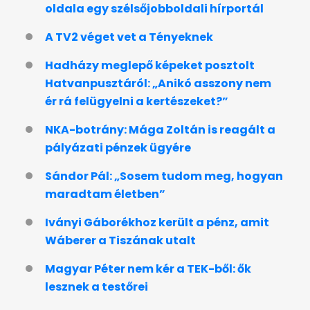
oldala egy szélsőjobboldali hírportál
A TV2 véget vet a Tényeknek
Hadházy meglepő képeket posztolt
Hatvanpusztáról: „Anikó asszony nem
ér rá felügyelni a kertészeket?”
NKA-botrány: Mága Zoltán is reagált a
pályázati pénzek ügyére
Sándor Pál: „Sosem tudom meg, hogyan
maradtam életben”
Iványi Gáborékhoz került a pénz, amit
Wáberer a Tiszának utalt
Magyar Péter nem kér a TEK-ből: ők
lesznek a testőrei