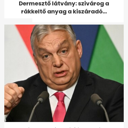
Dermesztő látvány: szivárog a
Orbánnak nem kell
rákkeltő anyag a kiszáradó...
változtatnia - A hét...
Távozik a köztársasági elnök:
így reagált Orbán - A hét...