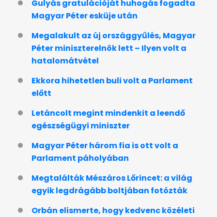
Gulyás gratulációját huhogás fogadta
Magyar Péter esküje után
Megalakult az új országgyűlés, Magyar
Péter miniszterelnök lett – Ilyen volt a
hatalomátvétel
Ekkora hihetetlen buli volt a Parlament
előtt
Letáncolt megint mindenkit a leendő
egészségügyi miniszter
Magyar Péter három fia is ott volt a
Parlament páholyában
Megtalálták Mészáros Lőrincet: a világ
egyik legdrágább boltjában fotózták
Orbán elismerte, hogy kedvenc közéleti