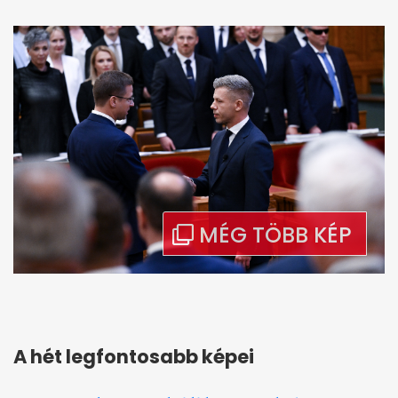
A hét legfontosabb képei