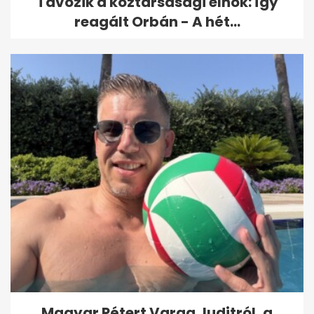
Távozik a köztársasági elnök: így
reagált Orbán - A hét...
Magyar Pétert Varga Juditról, a