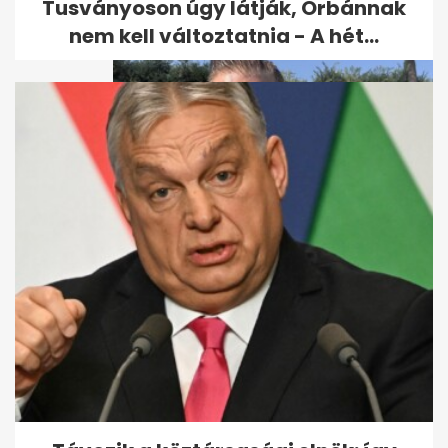
Tusványoson úgy látják, Orbánnak
nem kell változtatnia - A hét...
Magyar Pétert Varga Juditról,
a súlyáról és az alvásidejéről...