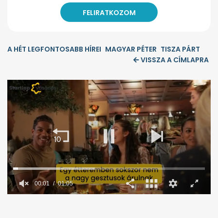
A HÉT LEGFONTOSABB HÍREI
MAGYAR PÉTER
TISZA PÁRT
VISSZA A CÍMLAPRA
00:02
01:05
0
seconds
of