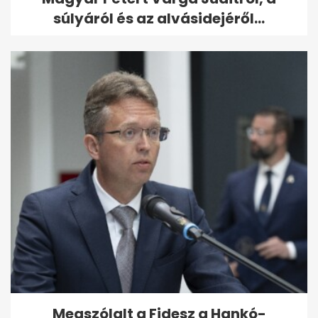
súlyáról és az alvásidejéről...
Megszólalt a Fidesz a Hankó-