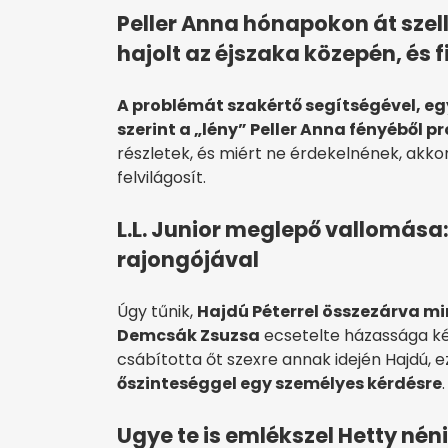
Peller Anna hónapokon át szel
hajolt az éjszaka közepén, és f
A problémát szakértő segítségével, eg
szerint a „lény” Peller Anna fényéből pr
részletek, és miért ne érdekelnének, akko
felvilágosít.
L.L. Junior meglepő vallomása
rajongójával
Úgy tűnik,
Hajdú Péterrel összezárva m
Demcsák Zsuzsa
ecsetelte házassága ké
csábította őt szexre annak idején Hajdú, e
őszinteséggel egy személyes kérdésre
Ugye te is emlékszel Hetty néni