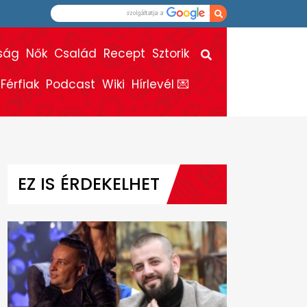
ság
Nők
Család
Recept
Sztorik
Férfiak
Podcast
Wiki
Hírlevél 💌
EZ IS ÉRDEKELHET