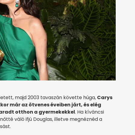
etett, majd 2003 tavaszán követte húga,
Carys
or már az ötvenes éveiben járt, és elég
maradt otthon a gyermekekkel
. Ha kíváncsi
elnőtté váló ifjú Douglas, illetve megnéznéd a
sást.