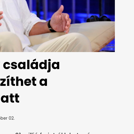
y családja
zíthet a
att
ber 02.