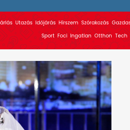
árlás
Utazás
Időjárás
Hírszem
Szórakozás
Gazda
Sport
Foci
Ingatlan
Otthon
Tech