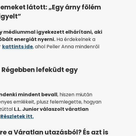
lemeket látott: „Egy árny fölém
igyelt”
y médiummal igyekezett elhárítani, aki
óbált energiát nyerni.
Ha érdekelnek a
r
kattints ide
, ahol Peller Anna mindenről
: Régebben lefeküdt egy
indenki mindent bevall
, hiszen miután
nyes emlékeit, plusz felemlegette, hogyan
zúttal
L.L. Junior válaszolt váratlan
.
Részletek itt.
re a Váratlan utazásból? És azt is