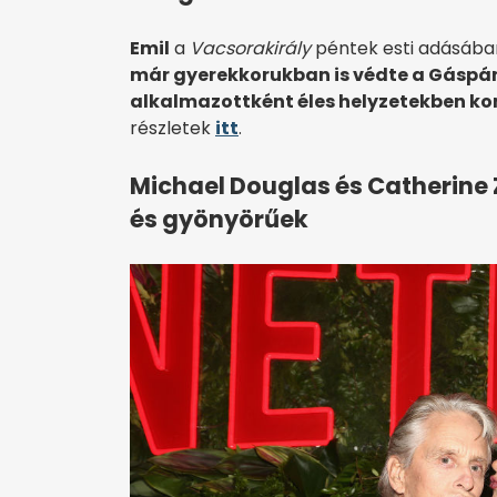
Emil
a
Vacsorakirály
péntek esti adásába
már gyerekkorukban is védte a Gáspár 
alkalmazottként éles helyzetekben kom
részletek
itt
.
Michael Douglas és Catherine
és gyönyörűek