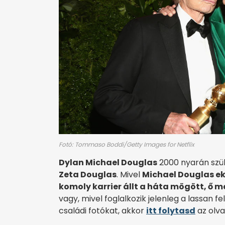
Fotó: Tommaso Boddi/Getty Images for Netflix
Dylan Michael Douglas
2000 nyarán szül
Zeta Douglas
. Mivel
Michael Douglas ekk
komoly karrier állt a háta mögött, ő 
vagy, mivel foglalkozik jelenleg a lassan f
családi fotókat, akkor
itt folytasd
az olva