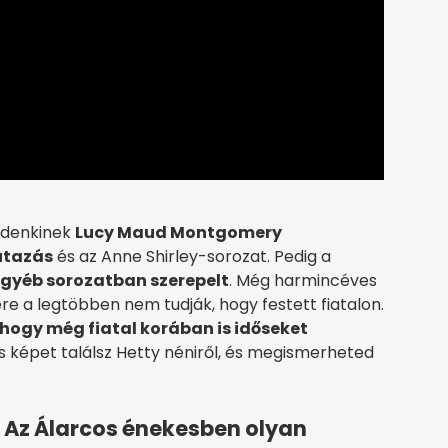
ndenkinek
Lucy Maud Montgomery
utazás
és az Anne Shirley-sorozat. Pedig a
egyéb sorozatban szerepelt
. Még harmincéves
ére a legtöbben nem tudják, hogy festett fiatalon.
hogy még fiatal korában is időseket
 képet találsz Hetty néniről, és megismerheted
 Az Álarcos énekesben olyan