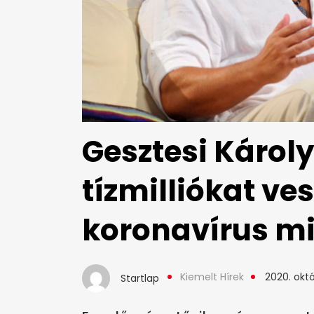
Gesztesi Károl
tízmilliókat ves
koronavírus mi
Kiemelt Hírek
2020. októ
Startlap