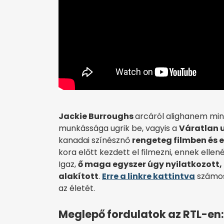
Jackie Burroughs
arcáról alighanem mi
munkássága ugrik be, vagyis a
Váratlan 
kanadai színésznő
rengeteg filmben és 
kora előtt kezdett el filmezni, ennek ellen
Igaz,
ő maga egyszer úgy nyilatkozott, 
alakított
.
Erre a linkre kattintva
számos
az életét.
Meglepő fordulatok az RTL-en: