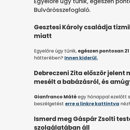
Egyelőre úgy tűnik, egészen pontos
Bulvárösszefoglaló.
Gesztesi Károly családja tízmi
miatt
Egyelőre úgy tűnik,
egészen pontosan 21 m
hátterében?
Innen kiderül.
Debreczeni Zita először jelent
mesélt a babázásról, és amú
Gianfranco Máté
egy hónappal ezelőtt s
beszélgetést
erre a linkre kattintva
néz
Ismerd meg Gáspár Zsolti testő
szolgálatában áll