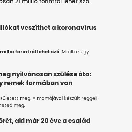
an 21 millió forintról lehet szó.
lliókat veszíthet a koronavírus
illió forintról lehet szó
. Mi áll az ügy
 meg nyilvánosan szülése óta:
gy remek formában van
zületett meg. A mamájával készült reggeli
heted meg.
rét, aki már 20 éve a család