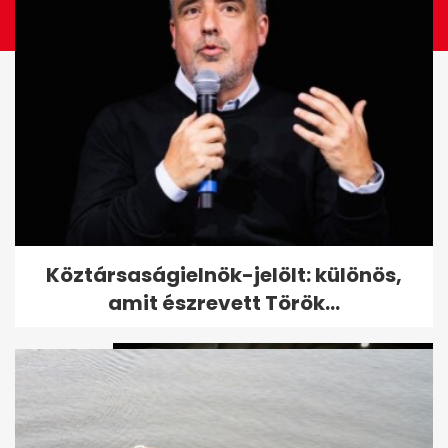
"Szereted a délutáni alvást?" -
Köztársaságielnök-jelölt: különös,
Orbán gyerekek kérdéseire...
amit észrevett Török...