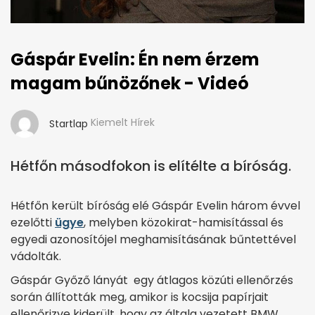
Gáspár Evelin: Én nem érzem
magam bűnözőnek - Videó
Kiemelt Hírek
Startlap
Hétfőn másodfokon is elítélte a bíróság.
Hétfőn került bíróság elé Gáspár Evelin három évvel
ezelőtti
ügye
, melyben közokirat-hamisítással és
egyedi azonosítójel meghamisításának bűntettével
vádolták.
Gáspár Győző lányát egy átlagos közúti ellenőrzés
során állították meg, amikor is kocsija papírjait
ellenőrizve kiderült, hogy az általa vezetett BMW