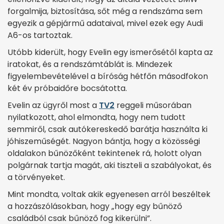
forgalmija, biztosítása, sőt még a rendszáma sem
egyezik a gépjármű adataival, mivel ezek egy Audi
A6-os tartoztak.
Utóbb kiderült, hogy Evelin egy ismerősétől kapta az
iratokat, és a rendszámtáblát is. Mindezek
figyelembevételével a bíróság hétfőn másodfokon
két év próbaidőre bocsátotta.
Evelin az ügyről most a
TV2
reggeli műsorában
nyilatkozott, ahol elmondta, hogy nem tudott
semmiről, csak autókereskedő barátja használta ki
jóhiszeműségét. Nagyon bántja, hogy a közösségi
oldalakon bűnözőként tekintenek rá, holott olyan
polgárnak tartja magát, aki tiszteli a szabályokat, és
a törvényeket.
Mint mondta, voltak akik egyenesen arról beszéltek
a hozzászólásokban, hogy „hogy egy bűnöző
családból csak bűnöző fog kikerülni”.