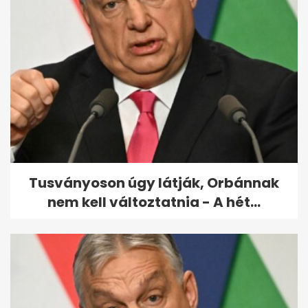
Videóval köszönte meg
Magyar Péter a szombati
tüntetést
Tusványoson úgy látják, Orbánnak
nem kell változtatnia - A hét...