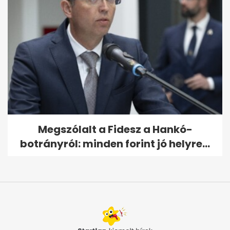
Megszólalt a Fidesz a Hankó-
botrányról: minden forint jó helyre...