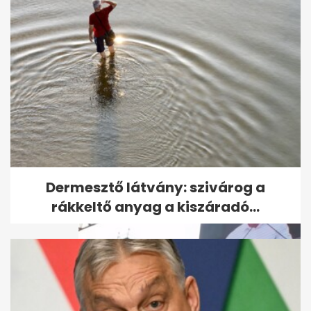
Orbán a gazdákkal
kampányol: "Én volnék
Magyarország első...
Dermesztő látvány: szivárog a
rákkeltő anyag a kiszáradó...