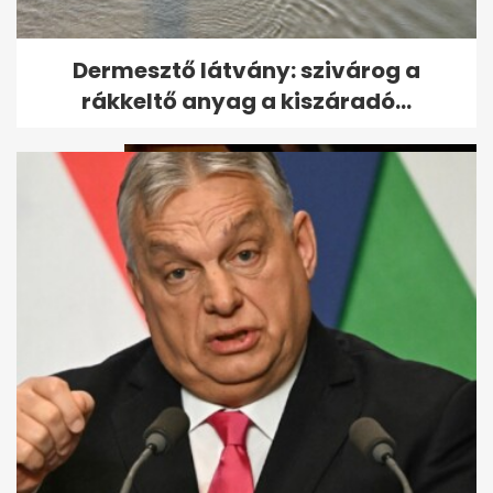
Tóth Gabi a földön fetrengett a
Dermesztő látvány: szivárog a
TV2 műsorában
rákkeltő anyag a kiszáradó...
Elítélték Kozsót az áramlopás
miatt