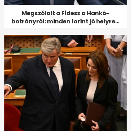
Megszólalt a Fidesz a Hankó-
botrányról: minden forint jó helyre...