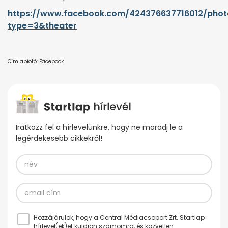
https://www.facebook.com/424376637716012/phot
type=3&theater
Címlapfotó: Facebook
Iratkozz fel a hírlevelünkre, hogy ne maradj le a
legérdekesebb cikkekről!
Hozzájárulok, hogy a Central Médiacsoport Zrt. Startlap
hírlevel(ek)et küldjön számomra, és közvetlen