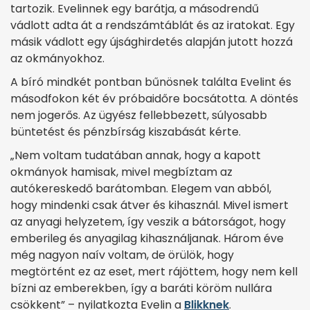
tartozik. Evelinnek egy barátja, a másodrendű
vádlott adta át a rendszámtáblát és az iratokat. Egy
másik vádlott egy újsághirdetés alapján jutott hozzá
az okmányokhoz.
A bíró mindkét pontban bűnösnek találta Evelint és
másodfokon két év próbaidőre bocsátotta. A döntés
nem jogerős. Az ügyész fellebbezett, súlyosabb
büntetést és pénzbírság kiszabását kérte.
„Nem voltam tudatában annak, hogy a kapott
okmányok hamisak, mivel megbíztam az
autókereskedő barátomban. Elegem van abból,
hogy mindenki csak átver és kihasznál. Mivel ismert
az anyagi helyzetem, így veszik a bátorságot, hogy
emberileg és anyagilag kihasználjanak. Három éve
még nagyon naív voltam, de örülök, hogy
megtörtént ez az eset, mert rájöttem, hogy nem kell
bízni az emberekben, így a baráti köröm nullára
csökkent” – nyilatkozta Evelin a
Blikknek
.