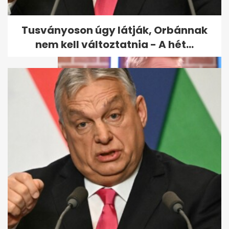
Tusványoson úgy látják, Orbánnak
nem kell változtatnia - A hét...
Bereczki Zoltán elárulta, mi
tette tönkre a házasságukat...