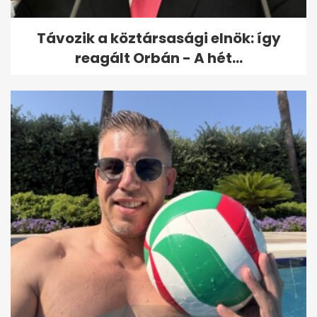
Távozik a köztársasági elnök: így
reagált Orbán - A hét...