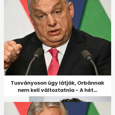
Váratlan fordulat: Gálvölgyi
ügyében mégis indul
nyomozás
Tusványoson úgy látják, Orbánnak
nem kell változtatnia - A hét...