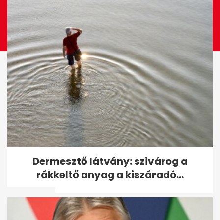
Gálvölgyi-ügy: lezárult a
Dermesztő látvány: szivárog a
vizsgálat, többeket
rákkeltő anyag a kiszáradó...
elmarasztaltak