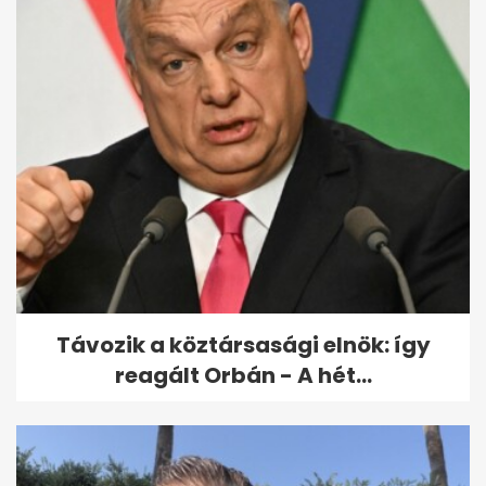
A kormánypropaganda úgy
véli, Nagy Ervin a magyar
Zelenszkij - a...
Távozik a köztársasági elnök: így
reagált Orbán - A hét...