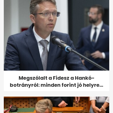
Megszólalt a Fidesz a Hankó-
botrányról: minden forint jó helyre...