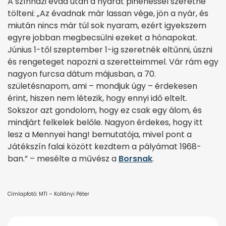
A színházi évad után a nyarat pihenéssel szeretné
tölteni: „Az évadnak már lassan vége, jön a nyár, és
miután nincs már túl sok nyaram, ezért igyekszem
egyre jobban megbecsülni ezeket a hónapokat.
Június 1-től szeptember 1-ig szeretnék eltűnni, úszni
és rengeteget napozni a szeretteimmel. Vár rám egy
nagyon furcsa dátum májusban, a 70.
születésnapom, ami – mondjuk úgy – érdekesen
érint, hiszen nem létezik, hogy ennyi idő eltelt.
Sokszor azt gondolom, hogy ez csak egy álom, és
mindjárt felkelek belőle. Nagyon érdekes, hogy itt
lesz a Mennyei hang! bemutatója, mivel pont a
Játékszín falai között kezdtem a pályámat 1968-
ban.” – mesélte a művész a
Borsnak
.
Címlapfotó: MTI – Kollányi Péter