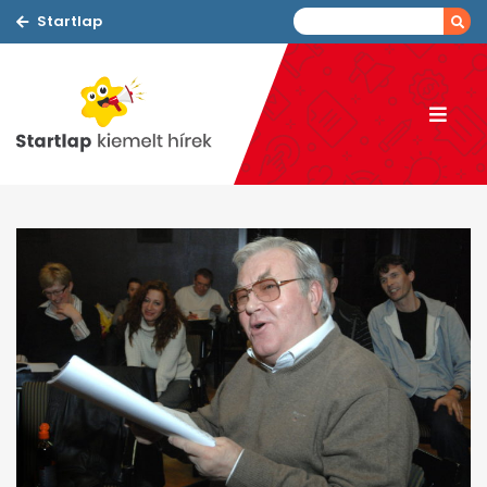
Startlap