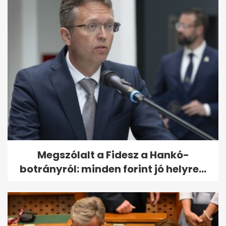
Megszólalt a Fidesz a Hankó-
botrányról: minden forint jó helyre...