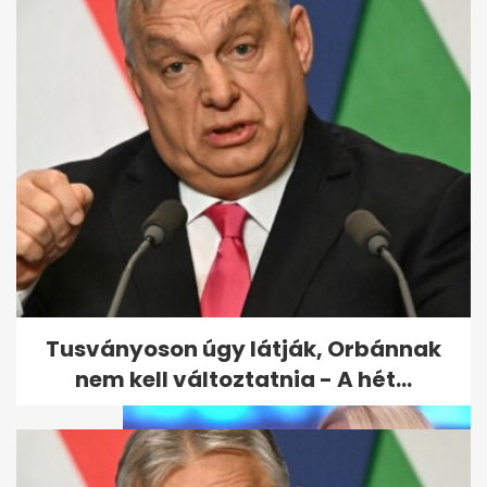
Videóriport az Izjum környéki
erdőkben talált tömegsírok...
Tusványoson úgy látják, Orbánnak
nem kell változtatnia - A hét...