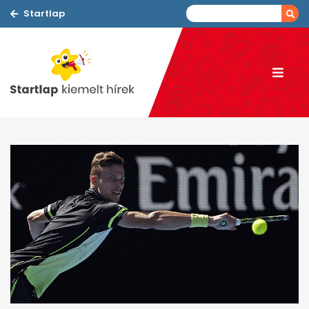
Startlap