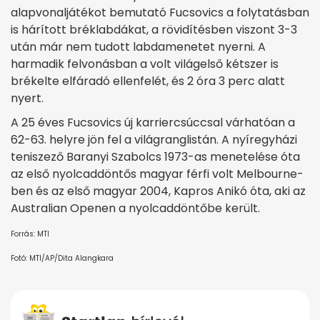
alapvonaljátékot bemutató Fucsovics a folytatásban
is hárított bréklabdákat, a rövidítésben viszont 3-3
után már nem tudott labdamenetet nyerni. A
harmadik felvonásban a volt világelső kétszer is
brékelte elfáradó ellenfelét, és 2 óra 3 perc alatt
nyert.
A 25 éves Fucsovics új karriercsúccsal várhatóan a
62-63. helyre jön fel a világranglistán. A nyíregyházi
teniszező Baranyi Szabolcs 1973-as menetelése óta
az első nyolcaddöntős magyar férfi volt Melbourne-
ben és az első magyar 2004, Kapros Anikó óta, aki az
Australian Openen a nyolcaddöntőbe került.
Forrás: MTI
Fotó: MTI/AP/Dita Alangkara