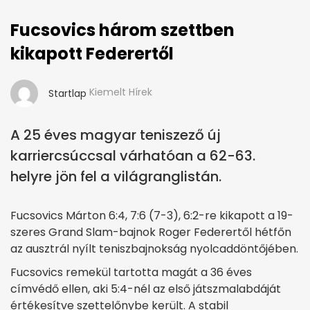
Fucsovics három szettben
kikapott Federertől
Kiemelt Hírek
Startlap
A 25 éves magyar teniszező új
karriercsúccsal várhatóan a 62-63.
helyre jön fel a világranglistán.
Fucsovics Márton 6:4, 7:6 (7-3), 6:2-re kikapott a 19-
szeres Grand Slam-bajnok Roger Federertől hétfőn
az ausztrál nyílt teniszbajnokság nyolcaddöntőjében.
Fucsovics remekül tartotta magát a 36 éves
címvédő ellen, aki 5:4-nél az első játszmalabdáját
értékesítve szettelőnybe került. A stabil