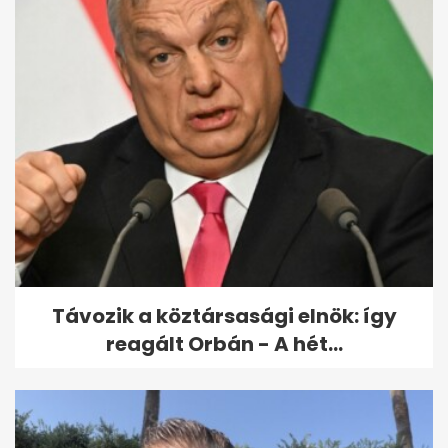
Megszólalt Marsi Anikó új
szerelme
Távozik a köztársasági elnök: így
reagált Orbán - A hét...