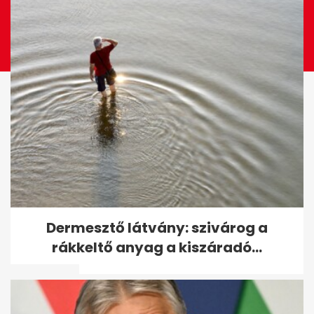
Háború, aszály, II. Erzsébet
Dermesztő látvány: szivárog a
halála, Masha Amini
rákkeltő anyag a kiszáradó...
forradalma,...