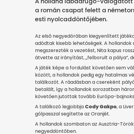
A holland labdarúgó-válogatott
a román csapat felett a németo
esti nyolcaddöntőjében.
Az első negyedórában kiegyenlített játéko
adódtak kisebb lehetőségek. A hollandok 
megszerezték a vezetést, Nita kapus rossz
átvette az irányítást, „felborult a pálya”
A játék képe a fordulást követően sem vál
között, a hollandok pedig egy hatalmas v
találkozót. A ráadásban a csereként pály
betalált, így a hollandok sorozatban hár
követően jutottak tovább Európa-bajnok
A találkozó legjobbja
Cody Gakpo
, a Liv
gólpasszal segítette az Oranjét.
A hollandok szombaton az Ausztria-Török
negyeddöntőben.