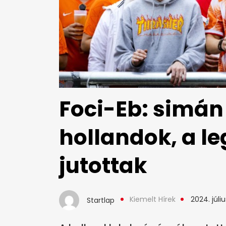
Foci-Eb: simán
hollandok, a le
jutottak
Kiemelt Hírek
2024. júliu
Startlap