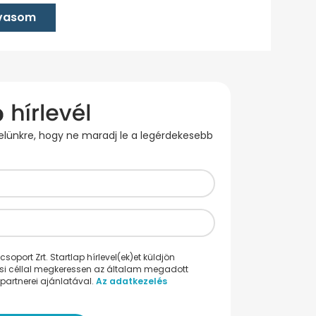
lvasom
evelünkre, hogy ne maradj le a legérdekesebb
oport Zrt. Startlap hírlevel(ek)et küldjön
ési céllal megkeressen az általam megadott
partnerei ajánlatával.
Az adatkezelés