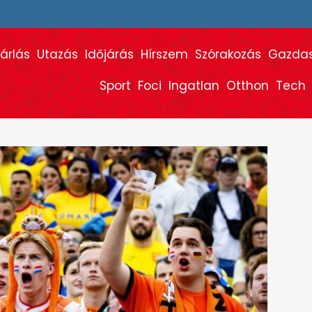
árlás
Utazás
Időjárás
Hírszem
Szórakozás
Gazda
Sport
Foci
Ingatlan
Otthon
Tech