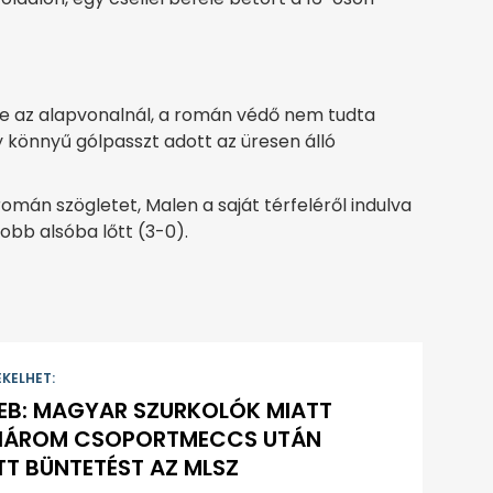
be az alapvonalnál, a román védő nem tudta
gy könnyű gólpasszt adott az üresen álló
omán szögletet, Malen a saját térfeléről indulva
obb alsóba lőtt (3-0).
EKELHET:
EB: MAGYAR SZURKOLÓK MIATT
HÁROM CSOPORTMECCS UTÁN
T BÜNTETÉST AZ MLSZ