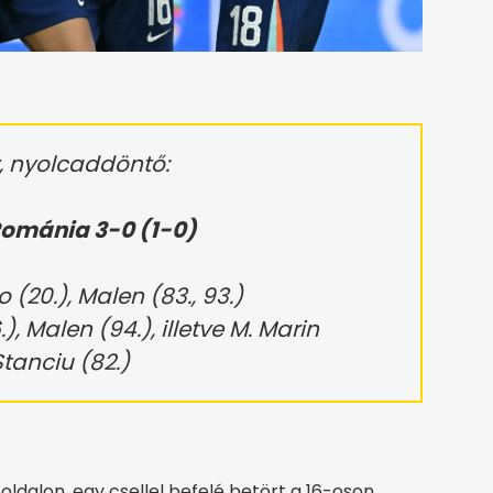
 nyolcaddöntő:
ománia 3-0 (1-0)
 (20.), Malen (83., 93.)
, Malen (94.), illetve M. Marin
Stanciu (82.)
oldalon, egy csellel befelé betört a 16-oson