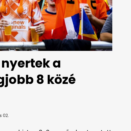
 nyertek a
gjobb 8 közé
s 02.