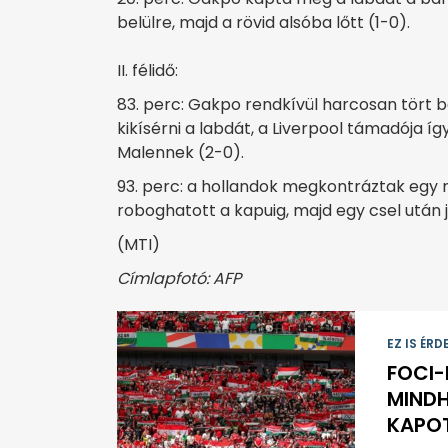
belülre, majd a rövid alsóba lőtt (1-0).
II. félidő:
83. perc: Gakpo rendkívül harcosan tört 
kikísérni a labdát, a Liverpool támadója í
Malennek (2-0).
93. perc: a hollandok megkontráztak egy r
roboghatott a kapuig, majd egy csel után j
(MTI)
Címlapfotó: AFP
EZ IS ÉRD
FOCI-
MIND
KAPOT