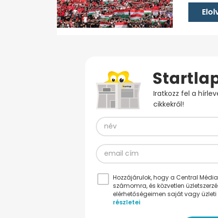
Elo
Iratkozz fel a hírl
cikkekről!
Hozzájárulok, hogy a Central Médiacs
számomra, és közvetlen üzletszerz
elérhetőségeimen saját vagy üzleti 
részletei