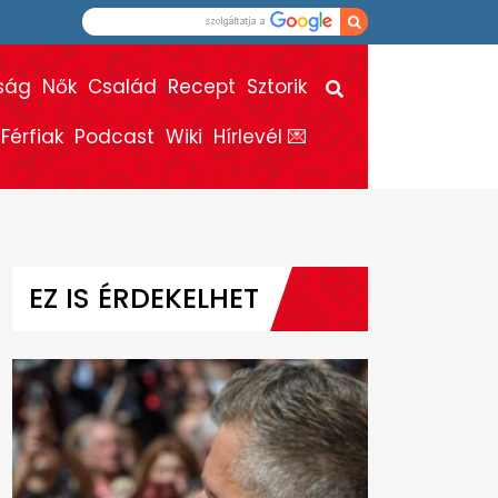
ság
Nők
Család
Recept
Sztorik
Férfiak
Podcast
Wiki
Hírlevél 💌
EZ IS ÉRDEKELHET