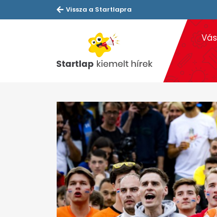
Vissza a Startlapra
Vás