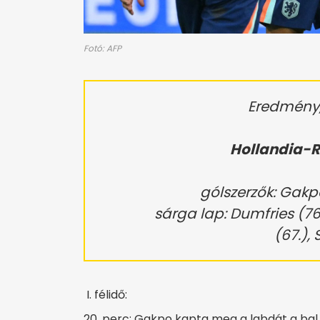
Fotó: AFP
Eredmény,
Hollandia-R
gólszerzők: Gakpo
sárga lap: Dumfries (76.)
(67.), 
I. félidő:
20. perc: Gakpo kapta meg a labdát a bal 