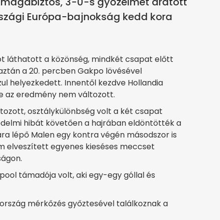
 magabiztos, 3-0-s győzelmet aratott
rszági Európa-bajnokság kedd kora
t láthatott a közönség, mindkét csapat előtt
aztán a 20. percben Gakpo lövésével
ul helyezkedett. Innentől kezdve Hollandia
, de az eredmény nem változott.
tozott, osztálykülönbség volt a két csapat
édelmi hibát követően a hajrában eldöntötték a
ára lépő Malen egy kontra végén másodszor is
om elveszített egyenes kieséses meccset
ságon.
erpool támadója volt, aki egy-egy góllal és
ország mérkőzés győztesével találkoznak a