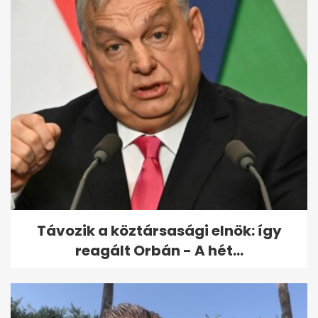
Magyar Székelyföldön
kérdezte fel Orbánt, hogy
miért nem védte...
Távozik a köztársasági elnök: így
reagált Orbán - A hét...