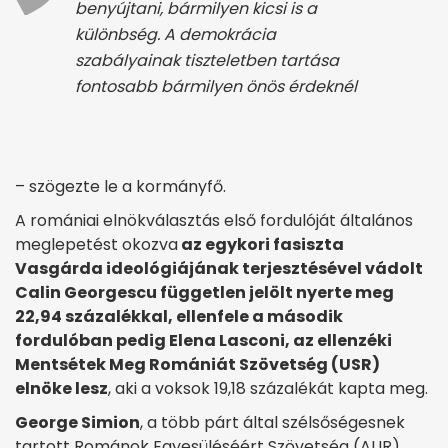
benyújtani, bármilyen kicsi is a
különbség. A demokrácia
szabályainak tiszteletben tartása
fontosabb bármilyen önös érdeknél
– szögezte le a kormányfő.
A romániai elnökválasztás első fordulóját általános
meglepetést okozva
az egykori fasiszta
Vasgárda ideológiájának terjesztésével vádolt
Calin Georgescu független jelölt nyerte meg
22,94 százalékkal, ellenfele a második
fordulóban pedig Elena Lasconi, az ellenzéki
Mentsétek Meg Romániát Szövetség (USR)
elnöke lesz
, aki a voksok 19,18 százalékát kapta meg.
George Simion
, a több párt által szélsőségesnek
tartott Románok Egyesüléséért Szövetség (AUR)