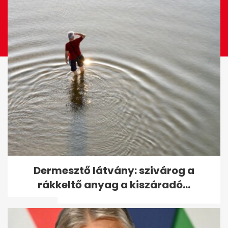
Magyar: Hamis zászlós
Dermesztő látvány: szivárog a
művelet indulhat a Tisza ellen
rákkeltő anyag a kiszáradó...
a választás...