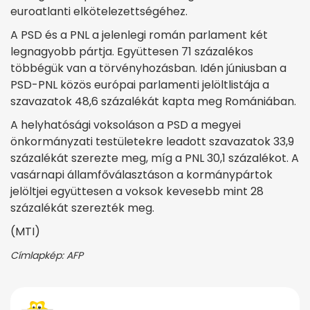
euroatlanti elkötelezettségéhez.
A PSD és a PNL a jelenlegi román parlament két
legnagyobb pártja. Együttesen 71 százalékos
többégük van a törvényhozásban. Idén júniusban a
PSD-PNL közös európai parlamenti jelöltlistája a
szavazatok 48,6 százalékát kapta meg Romániában.
A helyhatósági voksoláson a PSD a megyei
önkormányzati testületekre leadott szavazatok 33,9
százalékát szerezte meg, míg a PNL 30,1 százalékot. A
vasárnapi államfőválasztáson a kormánypártok
jelöltjei együttesen a voksok kevesebb mint 28
százalékát szerezték meg.
(MTI)
Címlapkép: AFP