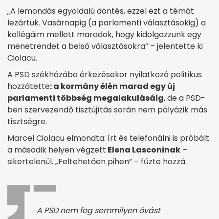
„A lemondás egyoldalú döntés, ezzel ezt a témát
lezártuk. Vasárnapig (a parlamenti választásokig) a
kollégáim mellett maradok, hogy kidolgozzunk egy
menetrendet a belső választásokra” – jelentette ki
Ciolacu.
A PSD székházába érkezésekor nyilatkozó politikus
hozzátette
: a kormány élén marad egy új
parlamenti többség megalakulásáig
, de a PSD-
ben szervezendő tisztújítás során nem pályázik más
tisztségre.
Marcel Ciolacu elmondta: írt és telefonálni is próbált
a második helyen végzett
Elena Lasconinak
–
sikertelenül. „Feltehetően pihen” – fűzte hozzá.
A PSD nem fog semmilyen óvást