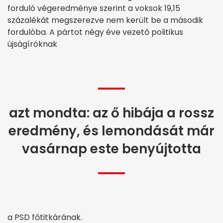
forduló végeredménye szerint a voksok 19,15
százalékát megszerezve nem került be a második
fordulóba. A pártot négy éve vezető politikus
újságíróknak
azt mondta: az ő hibája a rossz
eredmény, és lemondását már
vasárnap este benyújtotta
a PSD főtitkárának.