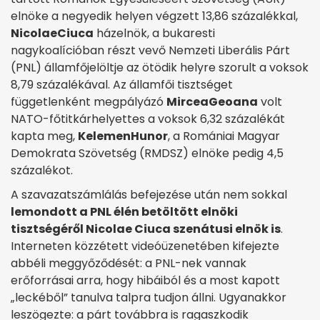
elnöke a negyedik helyen végzett 13,86 százalékkal,
Nicolae
Ciuca
házelnök, a bukaresti
nagykoalícióban részt vevő Nemzeti Liberális Párt
(PNL) államfőjelöltje az ötödik helyre szorult a voksok
8,79 százalékával. Az államfői tisztséget
függetlenként megpályázó
Mircea
Geoana
volt
NATO-főtitkárhelyettes a voksok 6,32 százalékát
kapta meg,
Kelemen
Hunor
, a Romániai Magyar
Demokrata Szövetség (RMDSZ) elnöke pedig 4,5
százalékot.
A szavazatszámlálás befejezése után nem sokkal
lemondott a PNL élén betöltött elnöki
tisztségéről Nicolae Ciuca szenátusi elnök is
.
Interneten közzétett videóüzenetében kifejezte
abbéli meggyőződését: a PNL-nek vannak
erőforrásai arra, hogy hibáiból és a most kapott
„leckéből” tanulva talpra tudjon állni. Ugyanakkor
leszögezte: a párt továbbra is ragaszkodik