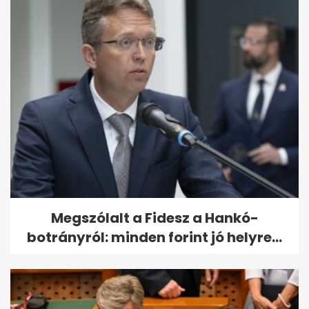
Megszólalt a Fidesz a Hankó-
botrányról: minden forint jó helyre...