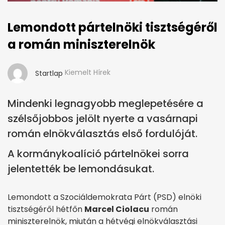
Lemondott pártelnöki tisztségéről
a román miniszterelnök
Kiemelt Hírek
Startlap
Mindenki legnagyobb meglepetésére a
szélsőjobbos jelölt nyerte a vasárnapi
román elnökválasztás első fordulóját.
A kormánykoalíció pártelnökei sorra
jelentették be lemondásukat.
Lemondott a Szociáldemokrata Párt (PSD) elnöki
tisztségéről hétfőn
Marcel Ciolacu
román
miniszterelnök, miután a hétvégi elnökválasztási