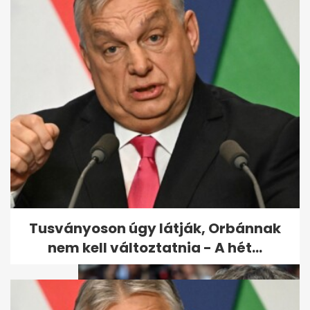
Szavazólap: előrébb sorsolták
a Tiszát, a Fidesz nem örülhet
a...
Tusványoson úgy látják, Orbánnak
nem kell változtatnia - A hét...