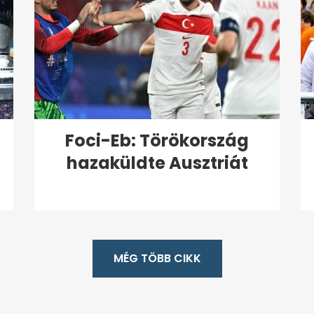
Foci-Eb: Törökország
hazaküldte Ausztriát
MÉG TÖBB CIKK