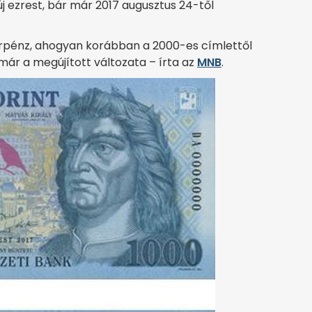
új ezrest, bár már 2017 augusztus 24-től
írpénz, ahogyan korábban a 2000-es címlettől
már a megújított változata – írta az
MNB
.