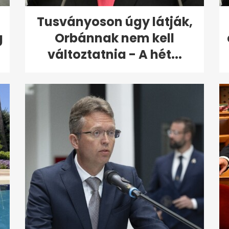
Tusványoson úgy látják,
g
Orbánnak nem kell
változtatnia - A hét...