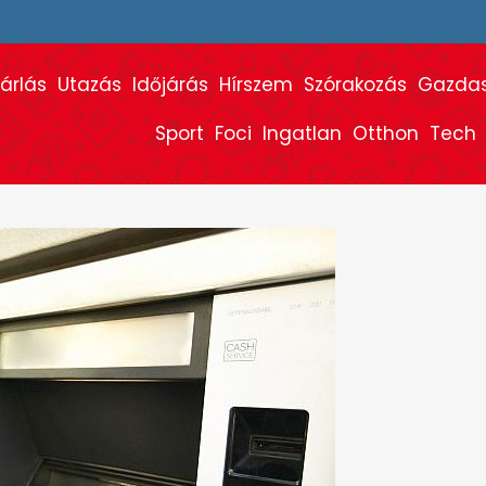
árlás
Utazás
Időjárás
Hírszem
Szórakozás
Gazda
Sport
Foci
Ingatlan
Otthon
Tech