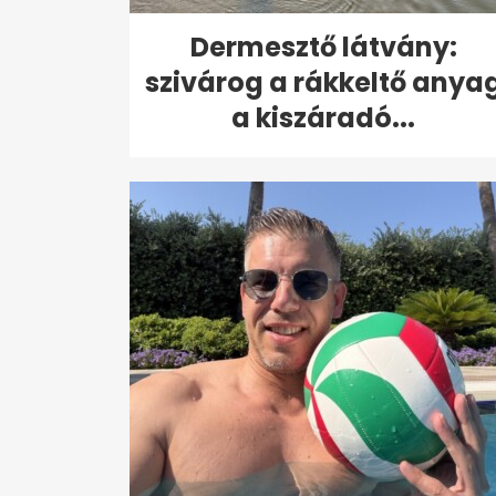
Dermesztő látvány:
szivárog a rákkeltő anya
a kiszáradó...