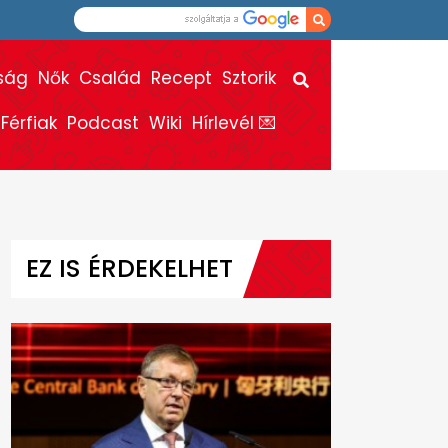
ság
Nők
Család
Recept
Sztorik
Férfiak
Podcast
Wiki
Hírlevél 💌
EZ IS ÉRDEKELHET