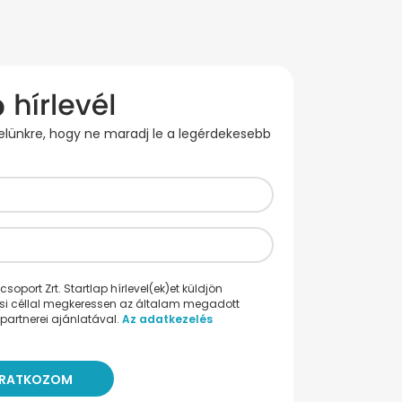
evelünkre, hogy ne maradj le a legérdekesebb
oport Zrt. Startlap hírlevel(ek)et küldjön
ési céllal megkeressen az általam megadott
partnerei ajánlatával.
Az adatkezelés