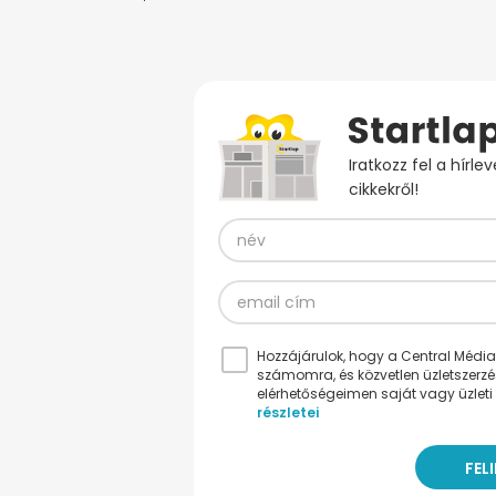
Iratkozz fel a hírl
cikkekről!
Hozzájárulok, hogy a Central Médiacs
számomra, és közvetlen üzletszerz
elérhetőségeimen saját vagy üzleti 
részletei