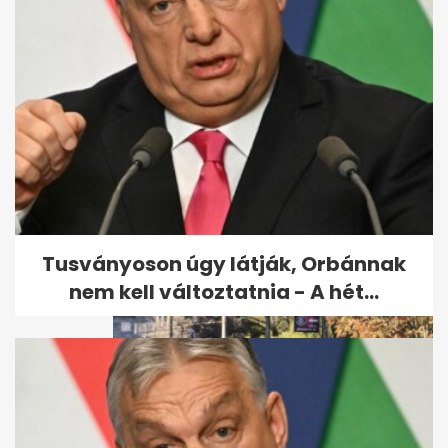
A Bors közzétett egy OMSZ-
jelentést Magyar Péterről - A
hét...
Tusványoson úgy látják, Orbánnak
nem kell változtatnia - A hét...