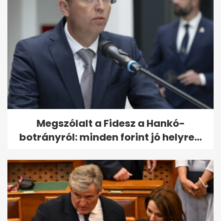
Megszólalt a Fidesz a Hankó-
botrányról: minden forint jó helyre...