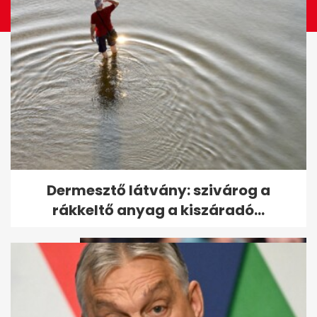
RTL: Hat órát kellett várni a
Dermesztő látvány: szivárog a
mentőre, a beteg belehalt a...
rákkeltő anyag a kiszáradó...