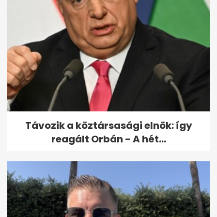
Nem voltak elegen a 170 kilós
férfi "biztonságos...
Távozik a köztársasági elnök: így
reagált Orbán - A hét...