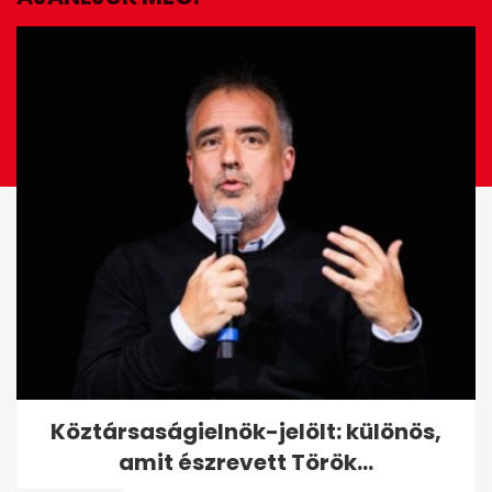
EZ IS ÉRDEKELHET
A bicskei gyermekotthon
Köztársaságielnök-jelölt: különös,
kilenc egykori lakója összesen
amit észrevett Török...
154 millió...