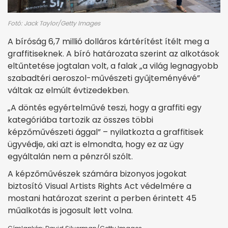
Fotó: Jack Taylor/Getty Images
A bíróság 6,7 millió dolláros kártérítést ítélt meg a
graffitiseknek. A bíró határozata szerint az alkotások
eltűntetése jogtalan volt, a falak „a világ legnagyobb
szabadtéri aeroszol-művészeti gyűjteményévé”
váltak az elmúlt évtizedekben.
„A döntés egyértelművé teszi, hogy a graffiti egy
kategóriába tartozik az összes többi
képzőművészeti ággal” – nyilatkozta a graffitisek
ügyvédje, aki azt is elmondta, hogy ez az ügy
egyáltalán nem a pénzről szólt.
A képzőművészek számára bizonyos jogokat
biztosító Visual Artists Rights Act védelmére a
mostani határozat szerint a perben érintett 45
műalkotás is jogosult lett volna.