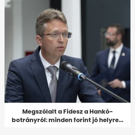
Megszólalt a Fidesz a Hankó-
botrányról: minden forint jó helyre...