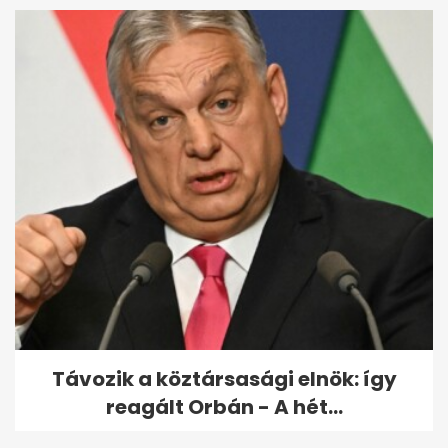
Távozik a köztársasági elnök: így
reagált Orbán - A hét...