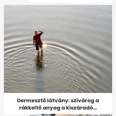
Hiába várják, még mindig nem
kaptak kártérítést a Nemzeti...
Dermesztő látvány: szivárog a
rákkeltő anyag a kiszáradó...