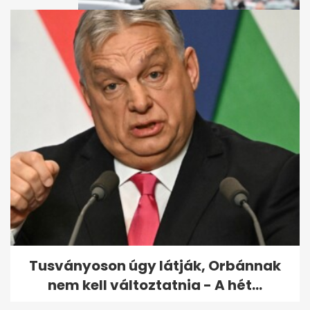
Óriási kártérítésre kötelezték
Donald Trumpot
Tusványoson úgy látják, Orbánnak
nem kell változtatnia - A hét...