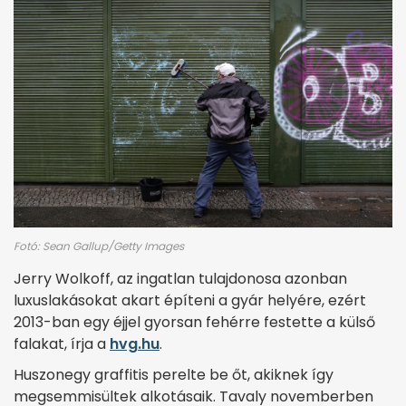
Fotó: Sean Gallup/Getty Images
Jerry Wolkoff, az ingatlan tulajdonosa azonban
luxuslakásokat akart építeni a gyár helyére, ezért
2013-ban egy éjjel gyorsan fehérre festette a külső
falakat, írja a
hvg.hu
.
Huszonegy graffitis perelte be őt, akiknek így
megsemmisültek alkotásaik. Tavaly novemberben