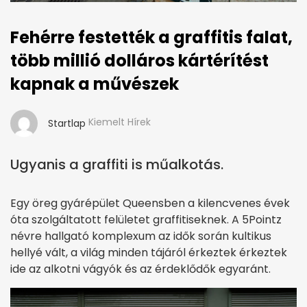
Fehérre festették a graffitis falat,
több millió dolláros kártérítést
kapnak a művészek
Kiemelt Hírek
Startlap
Ugyanis a graffiti is műalkotás.
Egy öreg gyárépület Queensben a kilencvenes évek
óta szolgáltatott felületet graffitiseknek. A 5Pointz
névre hallgató komplexum az idők során kultikus
hellyé vált, a világ minden tájáról érkeztek érkeztek
ide az alkotni vágyók és az érdeklődők egyaránt.