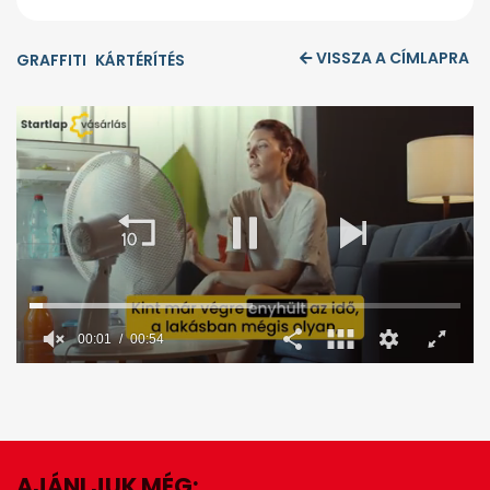
VISSZA A CÍMLAPRA
GRAFFITI
KÁRTÉRÍTÉS
00:02
00:54
0
seconds
of
54
seconds
AJÁNLJUK MÉG: