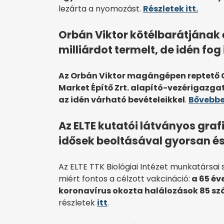
lezárta a nyomozást.
Részletek itt.
Orbán Viktor kötélbarátjának é
milliárdot termelt, de idén fog
Az Orbán Viktor magángépen reptető G
Market Építő Zrt. alapító-vezérigazgat
az idén várható bevételeikkel
.
Bővebbe
Az ELTE kutatói látványos gr
idősek beoltásával gyorsan és
Az ELTE TTK Biológiai Intézet munkatársai
miért fontos a célzott vakcináció:
a 65 éve
koronavírus okozta halálozások 85 szá
részletek
itt
.