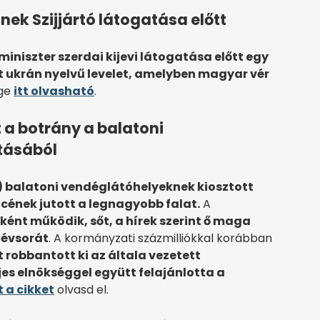
ek Szijjártó látogatása előtt
miniszter szerdai kijevi látogatása előtt egy
 ukrán nyelvű levelet, amelyben magyar vér
ege
itt olvasható
.
t a botrány a balatoni
ztásából
 balatoni vendéglátóhelyeknek kiosztott
ének jutott a legnagyobb falat.
A
nt működik, sőt, a hírek szerint ő maga
névsorát
. A kormányzati százmilliókkal korábban
 robbantott ki az általa vezetett
jes elnökséggel együtt felajánlotta a
t a cikket
olvasd el.