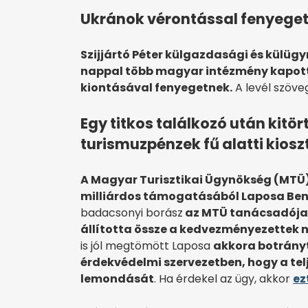
Ukránok vérontással fenyegetn
Szijjártó Péter külgazdasági és külügy
nappal több magyar intézmény kapott
kiontásával fenyegetnek.
A levél szöv
Egy titkos találkozó után kitör
turismuzpénzek fű alatti kios
A Magyar Turisztikai Ügynökség (MTÜ)
milliárdos támogatásából Laposa Benc
badacsonyi borász
az MTÜ tanácsadójaké
állította össze a kedvezményezettek 
is jól megtömött Laposa
akkora botrányt
érdekvédelmi szervezetben, hogy a tel
lemondását
. Ha érdekel az ügy, akkor
ez