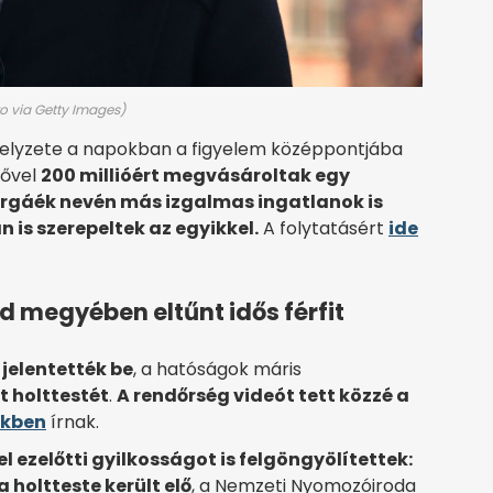
o via Getty Images)
i helyzete a napokban a figyelem középpontjába
rővel
200 millióért megvásároltak egy
rgáék nevén más izgalmas ingatlanok is
is szerepeltek az egyikkel.
A folytatásért
ide
d megyében eltűnt idős férfit
 jelentették be
, a hatóságok máris
t holttestét
.
A rendőrség videót tett közzé a
kkben
írnak.
l ezelőtti gyilkosságot is felgöngyölítettek:
holtteste került elő
, a Nemzeti Nyomozóiroda