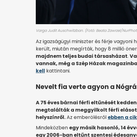
Varga Judit Auschwitzban. (Fotó: Beata Zawrzel/NurPhot
Az igazságügyi miniszter és férje vagyon
került, miután megírták, hogy 8 millió öne
majdnem teljes budai társasházat
.
Va
vannak, még a Szép Házak magazinban 
kell
kattintani.
Nevelt fia verte agyon a Nógrá
A 75 éves bárnai férfi eltűnését kedden
megtalálták a meggyilkolt férfi elásot
helyszínről.
Az emberölésről
ebben a ci
Mindeközben
egy másik hasonló, 14 évve
egy 2006-ban eltűnt szentesi édesanya 