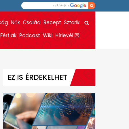
ság
Nők
Család
Recept
Sztorik
Férfiak
Podcast
Wiki
Hírlevél 💌
EZ IS ÉRDEKELHET