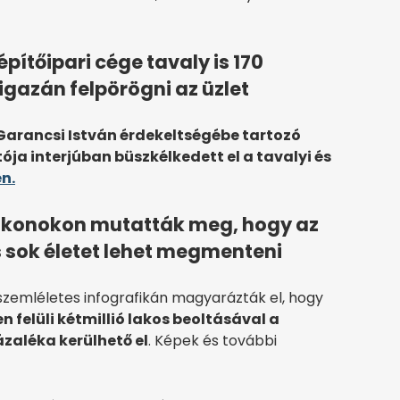
pítőipari cége tavaly is 170
 igazán felpörögni az üzlet
arancsi István érdekeltségébe tartozó
ója interjúban büszkélkedett el a tavalyi és
n.
afikonokon mutatták meg, hogy az
 sok életet lehet megmenteni
 szemléletes infografikán magyarázták el, hogy
n felüli kétmillió lakos beoltásával a
zaléka kerülhető el
. Képek és további