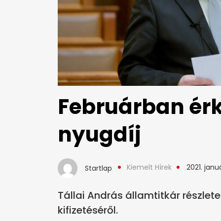
Februárban érke
nyugdíj
Kiemelt Hírek
2021. janu
Startlap
Tállai András államtitkár részlet
kifizetéséről.