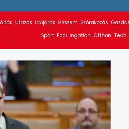
árlás
Utazás
Időjárás
Hírszem
Szórakozás
Gazda
Sport
Foci
Ingatlan
Otthon
Tech