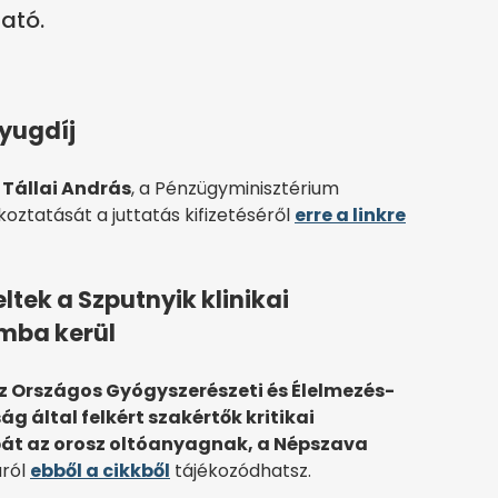
ató.
nyugdíj
 Tállai András
, a Pénzügyminisztérium
oztatását a juttatás kifizetéséről
erre a linkre
tek a Szputnyik klinikai
omba kerül
az Országos Gyógyszerészeti és Élelmezés-
g által felkért szakértők kritikai
pát az orosz oltóanyagnak, a Népszava
ról
ebből a cikkből
tájékozódhatsz.