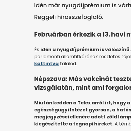
Idén már nyugdíjprémium is várh
Reggeli hírösszefoglaló.
Februárban érkezik a 13. havi 
És
idén a nyugdíjprémium is valószínű.
parlamenti államtitkárának részletes tájék
kattintva
találod.
Népszava: Más vakcinát tesztel
vizsgálatán, mint ami forgal
Miután kedden a Telex arról írt, hogy 
egészségügyi Intézet gyorsan, a hatósá
megjegyzései ellenére adott zöld lám
kiegészítette a tegnapi híreket.
A témá