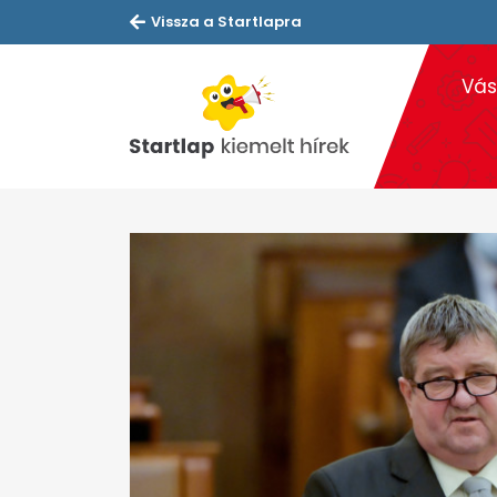
Vissza a Startlapra
Vás