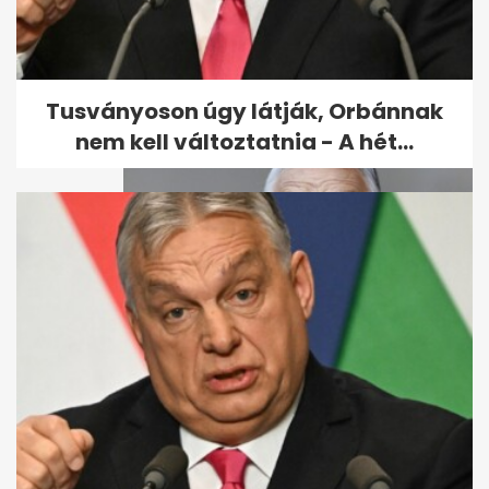
Magyar Pétert Varga Juditról,
a súlyáról és az alvásidejéről...
Tusványoson úgy látják, Orbánnak
nem kell változtatnia - A hét...
Orbán Viktor a BL-döntőn: A
Puskás Aréna kicsi - A hét...