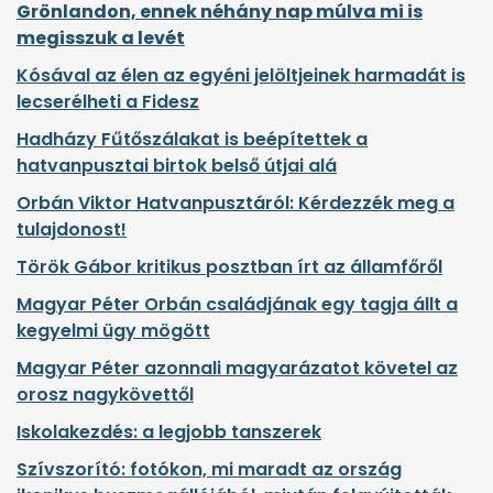
Grönlandon, ennek néhány nap múlva mi is
megisszuk a levét
Kósával az élen az egyéni jelöltjeinek harmadát is
lecserélheti a Fidesz
Hadházy Fűtőszálakat is beépítettek a
hatvanpusztai birtok belső útjai alá
Orbán Viktor Hatvanpusztáról: Kérdezzék meg a
tulajdonost!
Török Gábor kritikus posztban írt az államfőről
Magyar Péter Orbán családjának egy tagja állt a
kegyelmi ügy mögött
Magyar Péter azonnali magyarázatot követel az
orosz nagykövettől
Iskolakezdés: a legjobb tanszerek
Szívszorító: fotókon, mi maradt az ország