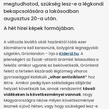
megtudhatod, szükség lesz-e a légkondi
bekapcsolására a lakásodban
augusztus 20-a után.
A hét hírei képek formájában.
A változás kiváltó okát hazánktól több ezer
kilométerre kell keresnünk, bolygónk legnagyobb
szigetén, Grönlandon – írja a
Kiderül.hu
. A
jelenségért az Észak-atlanti áramlat lelassulása a
felelős: amikor ugyanis ez bekövetkezik, Grönland
felett a hirtelen kiszáradó légtömeg viharos
gyorsasággal kialakuló
„vihar anticiklont”
hoz
létre. Amikor pedig ilyen szélsőséges időjárási
helyzet következik be, annak rendszerint
távoli
vidékeken is következményei vannak
. Hogy
Magyarországra nézve milyen következményei
lesznek a jövő héten, vagy hogy szükséged lesz-e