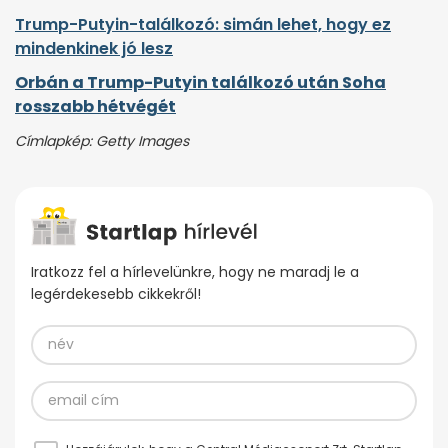
Trump-Putyin-találkozó: simán lehet, hogy ez
mindenkinek jó lesz
Orbán a Trump-Putyin találkozó után Soha
rosszabb hétvégét
Címlapkép: Getty Images
Iratkozz fel a hírlevelünkre, hogy ne maradj le a
legérdekesebb cikkekről!