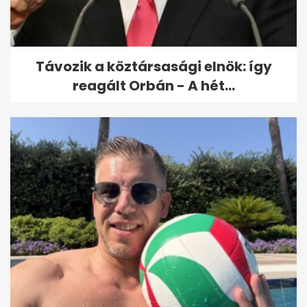
Távozik a köztársasági elnök: így
reagált Orbán - A hét...