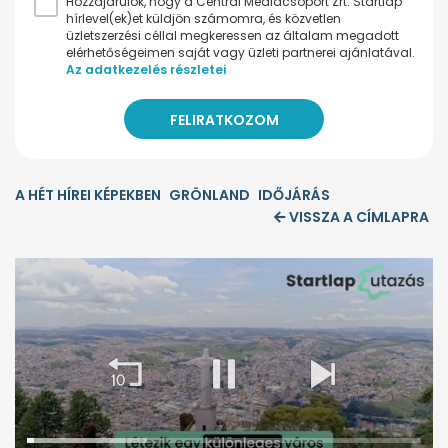
Hozzájárulok, hogy a Central Médiacsoport Zrt. Startlap
hírlevel(ek)et küldjön számomra, és közvetlen
üzletszerzési céllal megkeressen az általam megadott
elérhetőségeimen saját vagy üzleti partnerei ajánlatával.
Az adatkezelés részletei
A HÉT HÍREI KÉPEKBEN
GRÖNLAND
IDŐJÁRÁS
VISSZA A CÍMLAPRA