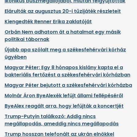
ikonikus buszmegállójából, miután felgyújtották
Elárulták az augusztus 20-i tűzijáték részleteit
Kiengedték Renner Erika zaklatóját
Orbán Nem adhatom át a hatalmat egy másik
politikai tábornak
Újabb apa szólalt meg a székesfehérvári kórház
ügyében
Magyar Péter: Egy 8 hónapos kislány kapta el a
bakteriális fertőzést a székesfehérvári kórházban
Magyar Péter bejutott a székesfehérvári kórházba
Molnár Áron ByeAlexék lefújt állami fellépéséről
ByeAlex reagált arra, hogy lefújták a koncertjét
Trump-Putyin találkozó: Addig nincs
megállapodás, ameddig nincs megállapodás
Trump hosszan telefonált az ukrán elnökkel