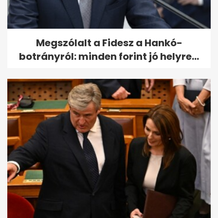
Megszólalt a Fidesz a Hankó-
botrányról: minden forint jó helyre...