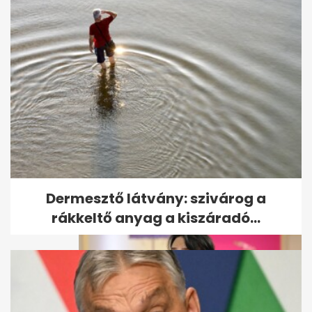
Navracsics közölte, hogy Tóth
Gabi kórházba került, majd
az...
Dermesztő látvány: szivárog a
rákkeltő anyag a kiszáradó...