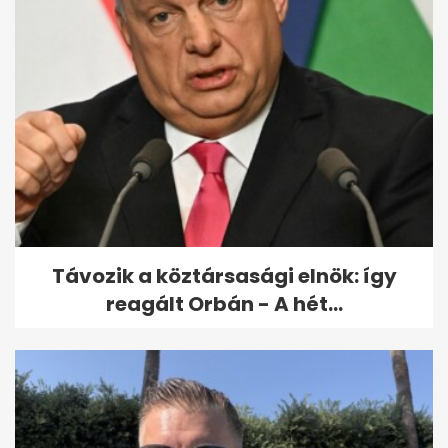
Távozik a köztársasági elnök: így
reagált Orbán - A hét...