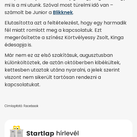
mi is a mi utunk. Szóval most türelmi idő van –
számolt be Junior a
Blikknek
.
Elutasította azt a feltételezést, hogy egy harmadik
fél miatt romlott meg a kapcsolatuk. Ezt
megerősítette a színész Körtvélyessy Zsolt, Kinga
édesapja is.
Már nem ez az első szakításuk, augusztusban
különköltöztek, de aztán októberben kibékültek,
kettesben utaztak utána nyaralni, a jelek szerint
viszont nem sikerült tartósan rendezni a
kapcsolatukat.
Címlapfotó: Facebook