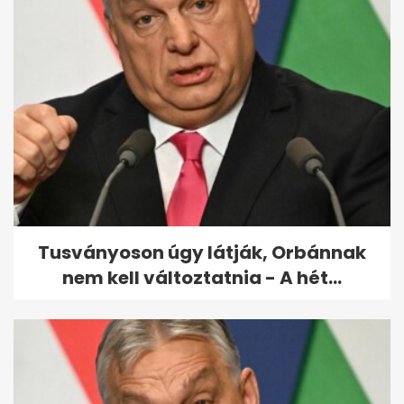
Kórházba került Gianni
Annoni, megoperálták
Tusványoson úgy látják, Orbánnak
nem kell változtatnia - A hét...