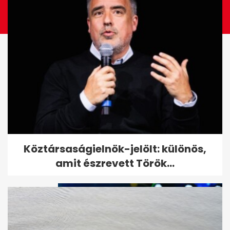
Megbüntette a rendőrség L.L.
Köztársaságielnök-jelölt: különös,
Juniort és G.w.M-et
amit észrevett Török...