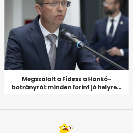
Megszólalt a Fidesz a Hankó-
botrányról: minden forint jó helyre...